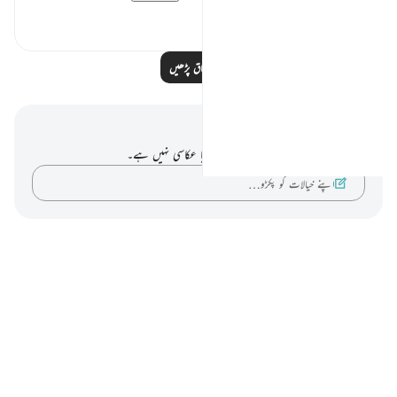
0
0
مزید اسباق پڑھیں
نوٹس اور عکاسی۔
آپ کے پاس اس آیت پر کوئی نوٹ یا عکاسی نہیں ہے۔
اپنے خیالات کو پکڑو…
Notes
placeholders