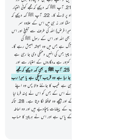
اس کے ساتھ کسی کو شریک نہیں کرتا۔
21
.
آپ ﷺ کہہ دیجیے کہ مجھے کوئی اختیار
نہیں تمہارے لیے کسی نقصان کا اور نہ راہ پر لانے کا۔
22
.
آپ ﷺ کہہ دیجیے کہ
مجھے اللہ (کی پکڑ) سے کوئی پناہ نہیں دے سکتا اور نہ ہی میں اس کے علاوہ سر
چھپانے کی کوئی جگہ پائوں گا۔
23
.
بس (میرا فرض) اللہ کی طرف سے تبلیغ اور اس
کے پیغامات کا پہنچا دینا ہے۔ اور جو کوئی بھی اللہ اور اس کے رسول ﷺ کی
نافرمانی کرے گا تو اس کے لیے جہنم کی آگ ہے جس میں وہ ہمیشہ ہمیش رہے گا۔
24
.
یہاں تک کہ جب وہ دیکھیں گے وہ چیز جس کی انہیں دھمکی دی جا رہی ہے
اس وقت انہیں معلوم ہوجائے گا کہ کون کمزور ہے مددگاروں کے اعتبار سے اور
کون اقلیت میں ہے تعداد کے لحاظ سے۔
25
.
آپ ﷺ یہ بھی کہہ دیجیے کہ مجھے
معلوم نہیں کہ جس چیز کا تم سے وعدہ کیا جا رہا ہے وہ قریب آچکی ہے یا میرا رب
اس کی مدت اور لمبی کر دے گا۔
26
.
وہی ہے غیب کا جاننے والا پس وہ اپنے
غیب پر کسی کو مطلع نہیں کرتا۔
27
.
سوائے اس کے جس کو اس نے پسند فرما لیا
ہو اپنے رسولوں میں سے تو اس کے آگے اور پیچھے وہ محافظ لگا دیتا ہے۔
28
.
تاکہ
وہ دیکھ لے کہ انہوں نے واقعتا اپنے رب کے پیغامات پہنچادیے ہیں اور وہ احاطہ
کیے ہوئے ہے اس سب کچھ کا جو ان کے پاس ہے اور اس نے ہرچیز کا حساب
کتاب رکھا ہوا ہے گنتی کے ساتھ۔
-
بیان القرآن (ڈاکٹر اسرار احمد)