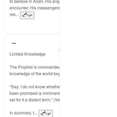
to believe in Allah, His angels, His scripture, His
encounter, His messengers, and believing in the
res...
مزید دیکھیں
0
2
In the Shade of the Quran
31 weeks ago
·
حوالہ
آیت 25:72-26
Limited Knowledge
The Prophet is commanded to disclaim any
knowledge of the world beyond human perception:
"Say: I do not know whether that which you have
been promised is imminent, or whether my Lord has
set for it a distant term." (Verse 25)
In summary, t...
مزید دیکھیں