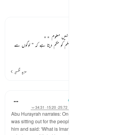
تفسیر پڑھیں
تفسیر ابنِ کثیر
اللہ کے سوا قیامت کب ہوگی کسی کو نہیں معلوم ٭٭
اللہ تعالیٰ اپنے رسول
صلی اللہ علیہ وسلم
کو حکم دیتا ہے کہ
” لوگوں سے
کہہ دیں کہ قیامت کب ہو گی، اس کا
…
مزید پڑھیں
مزید تفسیر
اسباق
Prophetic Commentary
8 years ago
·
حوالہ
آیت 71:27، 42:79، 25:72، 15:20، 34:31
Abu Hurayrah narrates: One day, the Prophet (saws)
was sitting out for the people, when Gabriel came to
him and said: 'What is Iman?' He responded: 'Iman is