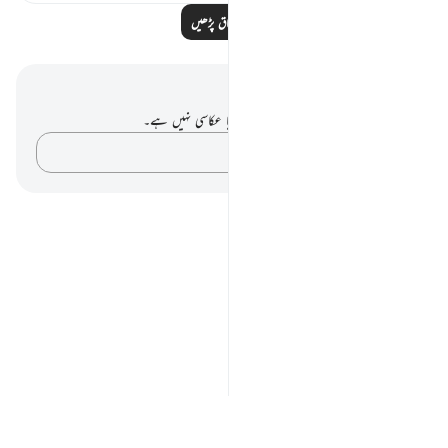
مزید اسباق پڑھیں
نوٹس اور عکاسی۔
آپ کے پاس اس آیت پر کوئی نوٹ یا عکاسی نہیں ہے۔
اپنے خیالات کو پکڑو…
Notes
placeholders
close