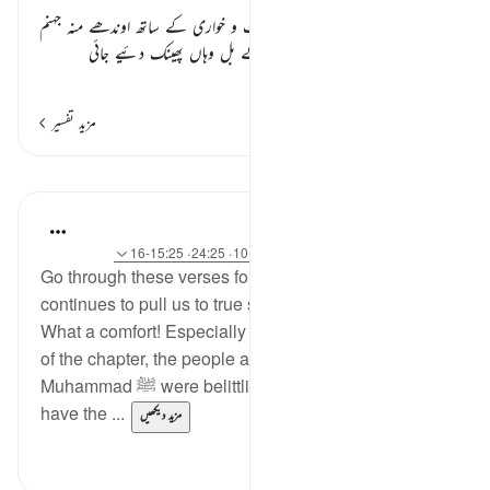
اوپر بیان فرمایا ان بدکاروں کا جو ذلت و خواری کے ساتھ اوندھے منہ جہنم
کی طرف گھسیٹے جائیں گے اور سر کے بل وہاں پھینک دئیے جائی
…
مزید پڑھیں
مزید تفسیر
اسباق
Samia Mubarak
4 years ago
·
حوالہ
آیت 75:25-76، 10:25، 24:25، 15:25-16
Go through these verses found in this surah. Allah
continues to pull us to true stability in the hereafter.
What a comfort! Especially because in the beginning
of the chapter, the people around prophet
Muhammad ﷺ were belittling him because he didn’t
have the ...
مزید دیکھیں
2
22