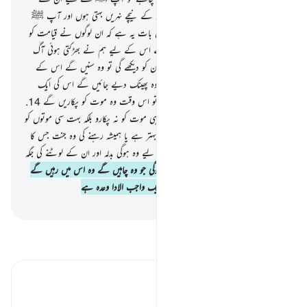
کہیں بہتر چیزیں بنا دے ایسے باغات جن کے نیچے نہریں بہتی ہوں اور آپ ﷺ
کے لیے محلات تعمیر کر دے
11
.
اصل بات یہ ہے کہ ان لوگوں نے قیامت کو
جھٹلا دیا ہے اور جو قیامت کو جھٹلا تا ہے اس کے لیے ہم نے بھڑکتی ہوئی آگ
تیار کر رکھی ہے
12
.
وہ جب دور سے ان کو دیکھے گی تو وہ سنیں گے اس کے
جوش اور اس کی پھنکار کو
13
.
اور جب وہ پھینک دیے جائیں گے اس کی ایک
تنگ جگہ میں زنجیروں میں جکڑے ہوئے تو اس وقت وہ موت کو پکاریں گے
14
.
(تب ان سے کہا جائے گا کہ) آج ایک ہی موت کو نہ پکارو بلکہ بہت سی موتوں کو
پکارو
15
.
آپ ﷺ کہیے کہ کیا یہ انجام بہتر ہے یا ہمیشہ رہنے کی وہ جنت جس کا
وعدہ کیا گیا ہے متقی بندوں سے ان کے لیے وہ ہوگی بدلہ اور ان کے لوٹنے کی جگہ
16
.
ان کے لیے اس میں ہر وہ شے ہوگی جو وہ چاہیں گے وہ اس میں رہیں گے
ہمیشہ ہمیش یہ آپ کے رب کے ذمہ ایک واجب الادا وعدہ ہے
-
بیان القرآن (ڈاکٹر اسرار احمد)
تفسیر پڑھیں
تفسیر ابنِ کثیر
ابدی لذتیں اور مسرتیں ٭٭