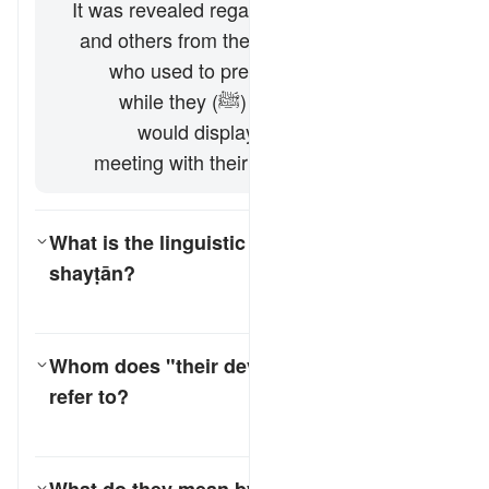
It was revealed regarding the hypocrites
and others from the People of the Book
who used to pretend to have faith in
front of the Prophet (ﷺ) while they
would display the opposite when
meeting with their leaders. [Al-Ḥasan]
What is the linguistic root of the word
shayṭān
?
کے لیے جواب ٹوگل کریں۔ What is the linguistic root of the word *shayṭān*?
تفسیر
Whom does "their devils" (
shayāṭīnihim
)
refer to?
کے لیے جواب ٹوگل کریں۔ Whom does "their devils" (*shayāṭīnihim*) refer to?
تفسیر