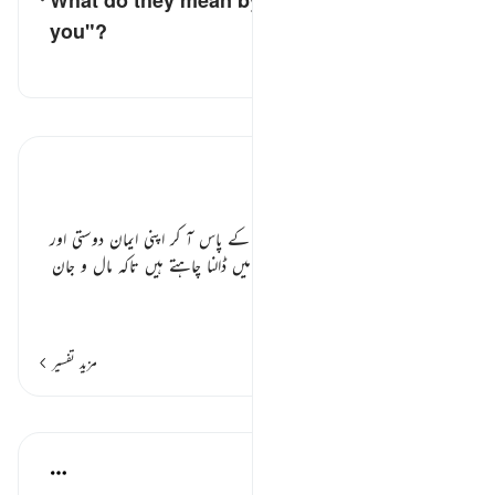
What do they mean by saying "We are with
you"?
کے لیے جواب ٹوگل کریں۔ What do they mean by saying "We are with you"?
تفسیر
تفسیر پڑھیں
تفسیر ابنِ کثیر
فریب زدہ لوگ ٭٭
مطلب یہ ہے کہ یہ بدباطن مسلمانوں کے پاس آ کر اپنی ایمان دوستی اور
خیر خواہی ظاہر کر کے انہیں دھوکے میں ڈالنا چاہتے ہیں تاکہ مال و جان
ک
…
مزید پڑھیں
مزید تفسیر
اسباق
Jasser Auda
35 weeks ago
·
حوالہ
آیت 14:2