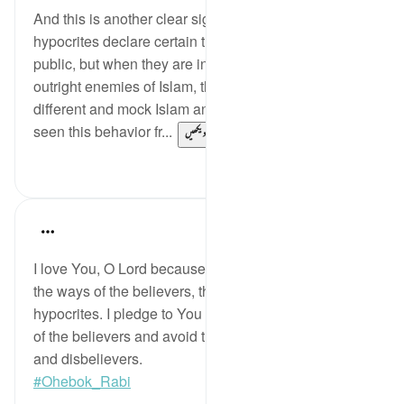
And this is another clear sign of hypocrisy: that
hypocrites declare certain things in
public, but when they are in closed meetings with the
outright enemies of Islam, they say something
different and mock Islam and its followers. We have
seen this behavior fr...
مزید دیکھیں
0
7
Salah Soltan
8 years ago
·
حوالہ
آیت 5:2-16
I love You, O Lord because You have clarified for me
the ways of the believers, the disbelievers and the
hypocrites. I pledge to You that I will follow the ways
of the believers and avoid the ways of the hypocrites
and disbelievers.
#Ohebok_Rabi