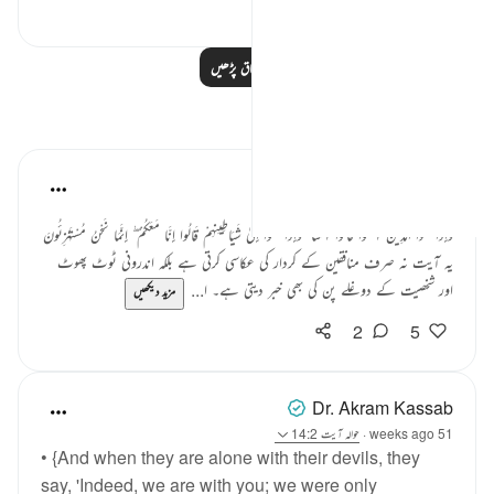
0
13
مزید اسباق پڑھیں
مظاہر
Tahira Fatima
last year
·
حوالہ
آیت 14:2
وَإِذَا لَقُوا الَّذِينَ آمَنُوا قَالُوا آمَنَّا ۖ وَإِذَا خَلَوْا إِلَىٰ شَيَاطِينِهِمْ قَالُوا إِنَّا مَعَكُمْ ۖ إِنَّمَا نَحْنُ مُسْتَهْزِئُونَ
یہ آیت نہ صرف منافقین کے کردار کی عکاسی کرتی ہے بلکہ اندرونی ٹوٹ پھوٹ
اور شخصیت کے دوغلے پن کی بھی خبر دیتی ہے۔ ا...
مزید دیکھیں
2
5
Dr. Akram Kassab
51 weeks ago
·
حوالہ
آیت 14:2
• {And when they are alone with their devils, they
say, 'Indeed, we are with you; we were only