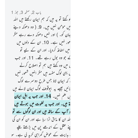
سیاق و سباق میں پڑھیں
باب 2, صفحہ 3, جوز 1
8
.
اور لوگوں میں سے کچھ ایسے بھی ہیں جو کہتے تو یہ ہیں کہ ہم ایمان رکھتے ہیں اللہ
پر بھی اور یوم آخر پر بھی مگر وہ حقیقت میں مؤمن نہیں ہیں۔
9
.
( وہ دھوکہ دینے
کی کوشش کر رہے ہیں اللہ کو اور اہل ایمان کو۔ ) اور نہیں دھوکہ دے رہے مگر
صرف اپنے آپ کو۔ اور انہیں اس کا شعور نہیں ہے۔
10
.
ان کے دلوں میں
ایک روگ ہے تو اللہ نے ان کے روگ میں اضافہ کردیا۔ اور ان کے لیے تو
دردناک عذاب ہے بسبب اس جھوٹ کے جو وہ بول رہے تھے۔
11
.
اور جب
ان سے کہا جاتا ہے کہ مت فساد کرو زمین میں وہ کہتے ہیں ہم تو اصلاح کرنے
والے ہیں۔
12
.
آگاہ ہوجاؤ کہ حقیقت میں یہی لوگ مفسد ہیں مگر انہیں شعور نہیں
ہے۔
13
.
اور جب ان سے کہا جاتا ہے کہ ایمان لاؤ جس طرح دوسرے لوگ
ایمان لائے ہیں وہ کہتے ہیں کیا ہم ایمان لائیں جیسے یہ بیوقوف لوگ ایمان لائے ہیں
؟ آگاہ ہوجاؤ کہ وہی بیوقوف ہیں لیکن انہیں علم نہیں۔
14
.
اور جب یہ اہل ایمان
سے ملتے ہیں تو کہتے ہیں ہم بھی ایمان رکھتے ہیں۔ اور جب یہ خلوت میں ہوتے ہیں
اپنے شیطانوں کے پاس کہتے ہیں کہ ہم تو آپ کے ساتھ ہیں اور ان لوگوں سے تو
محض مذاق کر رہے ہیں۔
15
.
درحقیقت اللہ ان کا مذاق اڑا رہا ہے اور ان کو ان کی
سرکشی میں ڈھیل دے رہا ہے کہ وہ اپنے عقل کے اندھے پن میں بڑھتے چلے
جائیں۔
16
.
یہ وہ لوگ ہیں کہ جنہوں نے ہدایت کے عوض گمراہی خرید لی ہے۔ سو