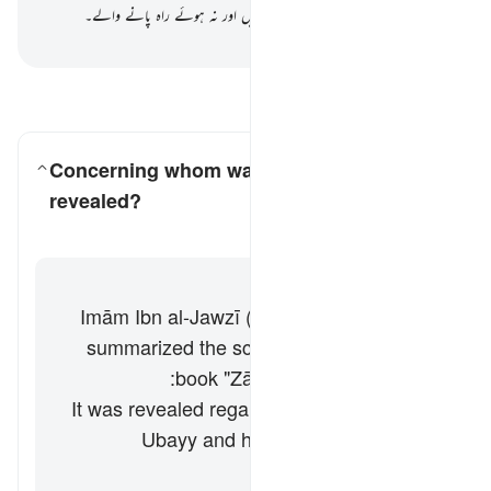
نافع نہ ہوئی ان کی تجارت ان کے حق میں اور نہ ہوئے راہ پانے والے۔
-
بیان القرآن (ڈاکٹر اسرار احمد)
سوالات اور جوابات پڑھیں
Concerning whom was this verse
revealed?
کے لیے جواب ٹوگل کریں۔ Concerning whom was this verse revealed?
تفسیر
جواب
Imām Ibn al-Jawzī (d. 597 AH / 1201 CE)
summarized the scholars' opinions in his
book "Zād al-Masīr" as follows:
It was revealed regarding ʿAbd Allāh ibn
Ubayy and his companions. [Ibn
ʿAbbās]