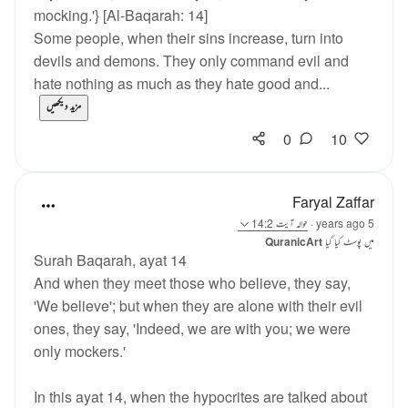
mocking.'} [Al-Baqarah: 14]
Some people, when their sins increase, turn into
devils and demons. They only command evil and
hate nothing as much as they hate good and...
مزید دیکھیں
0
10
Faryal Zaffar
5 years ago
·
حوالہ
آیت 14:2
میں پوسٹ کیا گیا
QuranicArt
Surah Baqarah, ayat 14
And when they meet those who believe, they say,
'We believe'; but when they are alone with their evil
ones, they say, 'Indeed, we are with you; we were
only mockers.'
In this ayat 14, when the hypocrites are talked about