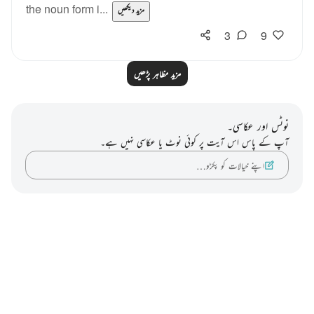
the noun form i...
مزید دیکھیں
3
9
مزید مظاہر پڑھیں
نوٹس اور عکاسی۔
آپ کے پاس اس آیت پر کوئی نوٹ یا عکاسی نہیں ہے۔
اپنے خیالات کو پکڑو…
Notes