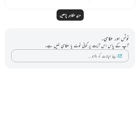
مزید مظاہر پڑھیں
نوٹس اور عکاسی۔
آپ کے پاس اس آیت پر کوئی نوٹ یا عکاسی نہیں ہے۔
اپنے خیالات کو پکڑو…
Notes
placeholders
close