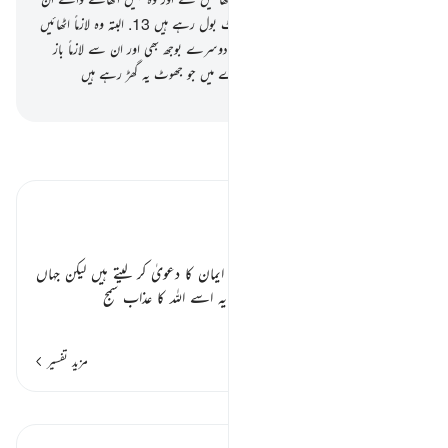
کی خطاؤں میں سے کچھ بھی۔ یقیناً وہ جھوٹ بول رہے ہیں
13
.
البتہ وہ لازماً اٹھائیں
گے اپنے بوجھ بھی اور ان کے ساتھ کچھ دوسرے بوجھ بھی اور ان سے لازماً باز
پرس ہوگی قیامت کے دن اس کے بارے میں جو جھوٹ یہ گھڑ رہے ہیں
-
بیان القرآن (ڈاکٹر اسرار احمد)
تفسیر پڑھیں
تفسیر ابنِ کثیر
مرتد ہونے والے ٭٭
ان منافقوں کا ذکر ہو رہا ہے جو زبانی ایمان کا دعویٰ کر لیتے ہیں لیکن جہاں
مخالفین کی طرف سے کوئی دکھ پہنچا کہ یہ اسے اللہ کا عذاب سمج
…
مزید پڑھیں
مزید تفسیر
اسباق