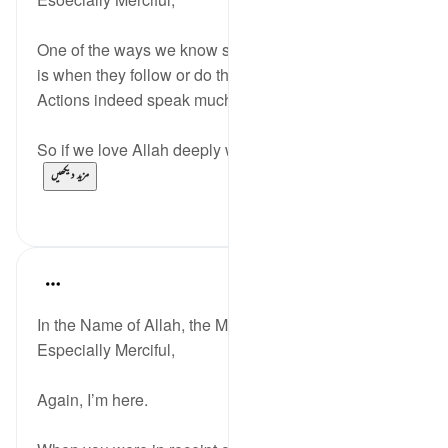
One of the ways we know someone loves someone
is when they follow or do things to please them.
Actions indeed speak much louder than words.
So if we love Allah deeply we will not feel sad, ir...
مزید دیکھیں
0
5
Razia Zahra
last year
·
حوالہ
آیت 1:29-10
In the Name of Allah, the Most Merciful, the
Especially Merciful,
Again, I’m here.