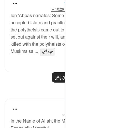
Prophetic Commentary
8 years ago
·
حوالہ
آیت 97:4، 110:16، 10:29
Ibn ‘Abbâs narrates: Some people in Makkah
accepted Islam and practiced Islam secretly. When
the polytheists came out to Badr, they forced them to
set out against their will, and some of them were
killed with the polytheists on the day of Badr. The
Muslims sai...
مزید دیکھیں
1
1
مزید اسباق پڑھیں
مظاہر
Razia Zahra
2 years ago
·
حوالہ
آیت 10:29، 216:2
In the Name of Allah, the Most Merciful, the
Esoecially Merciful,