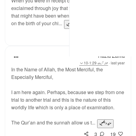
When you were in receipt of Allah’s blessings you
exclaimed through joy that you love Allah. Perhaps
that might have been when you passed your exams,
on the birth of your chi...
مزید دیکھیں
4
20
Razia Zahra
last year
·
حوالہ
آیت 1:29-10
In the Name of Allah, the Most Merciful, the
Especially Merciful,
I am here again. Perhaps, because we step from one
trial to another trial and this is the nature of this
worldly life which is only a place of examination.
The Qur’an and the sunnah allow us t...
مزید دیکھیں
3
19