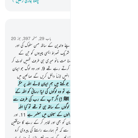
پڑھنا جاری رکھیں
لفظ بہ لفظ
سیاق و سباق میں پڑھیں
باب 29, صفحہ 397, جوز 20
8
.
اور ہم نے ہدایت کی ہے انسان کو اپنے والدین کے ساتھ حسن سلوک کی اور
اگر وہ تم پر دباؤ ڈالیں کہ تم میرے ساتھ شریک ٹھہراؤ ایسی چیزوں کو جن کے
بارے میں تمہیں کوئی علم نہیں تو ان کا کہنا مت مانو میری ہی طرف تمہیں لوٹ کر
آنا ہے پھر میں تمہیں بتادوں گا جو کچھ تم کرتے رہے تھے
9
.
اور وہ لوگ جو ایمان
لائے اور انہوں نے نیک اعمال کیے ہم انہیں لازماً داخل کریں گے صالحین میں
10
.
اور لوگوں میں سے کچھ ایسے بھی ہیں جو کہتے ہیں ہم ایمان لائے اللہ پر مگر
جب انہیں اللہ کی راہ میں ایذا پہنچائی جاتی ہے تو وہ لوگوں کی ایذا رسانی کو اللہ کے
عذاب کی مانند سمجھ لیتے ہیں اور (اے نبی ﷺ !) اگر آپ کے رب کی طرف سے
مدد آجائے یہ ضرور کہیں گے کہ ہم آپ لوگوں کے ساتھ ہی تو تھے تو کیا اللہ
بخوبی واقف نہیں ہے اس سے جو جہان والوں کے سینوں میں مضمر ہے
11
.
اور
یقیناً اللہ ظاہر کر کے رہے گا سچے اہل ایمان کو بھی اور ظاہر کر کے رہے گا منافقین
کو بھی
12
.
اور یہ کافر کہتے ہیں اہل ایمان سے کہ تم ہمارے راستے کی پیروی کرو
ہم (آخرت میں) تمہاری خطاؤں کا بوجھ اٹھا لیں گے اور وہ نہیں اٹھانے والے ان