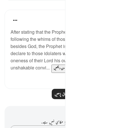
اسباق
In the Shade of the Quran
31 weeks ago
·
حوالہ
آیت 57:6
After stating that the Prophet is forbidden from
following the whims of those who invoke partners
besides God, the Prophet is then ordered by God to
declare to those idolaters who deny the absolute
oneness of their Lord his own firm belief and
unshakable convi...
مزید دیکھیں
0
0
مزید اسباق پڑھیں
نوٹس اور عکاسی۔
آپ کے پاس اس آیت پر کوئی نوٹ یا عکاسی نہیں ہے۔