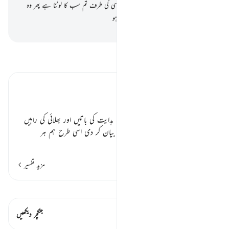
(تمہاری) مدت معین پوری ہوجائے پھر اسی کی طرف تم سب کا لوٹنا ہے پھر وہ
تمہیں جتلا دے گا جو کچھ تم کرتے رہے ہو
-
بیان القرآن (ڈاکٹر اسرار احمد)
تفسیر پڑھیں
تفسیر ابنِ کثیر
نیک و بد کی وضاحت کے بعد؟ ٭٭
یعنی جس طرح ہم نے اس سے پہلے ہدایت کی باتیں اور بھلائی کی راہیں
واضح کر دیں نیکی بدی کھول کھول کر بیان کر دی اسی طرح ہم ہر
…
مزید پڑھیں
مزید تفسیر
قیراط دیکھیں
اس آیت میں ہے۔ 1 جنکچرز
جنکچر دیکھیں