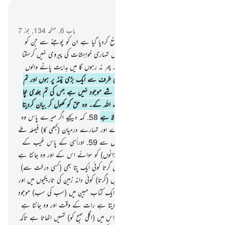
سیاق و سباق میں پڑھیں
باب 6, صفحہ 134, جوز 7
56
.
(اے نبی ﷺ کہہ دیجیے کہ مجھے تو منع کردیا گیا ہے ان کو پوجنے سے جن کو
تم پکارتے ہو اللہ کے سوا کہہ دیجیے کہ میں تمہاری خواہشات کی پیروی نہیں کرسکتا
اگر ایسا کروں گا تو میں گمراہ ہوجاؤں گا اور پھر نہ رہوں گا میں ہدایت پانے والوں
میں
57
.
کہہ دیجیے کہ میں تو اپنے رب کی طرف سے ایک بڑی بَیِّنَہ پر ہوں اور تم
نے اسے جھٹلا دیا ہے۔ میرے پاس وہ شے موجود نہیں ہے جس کی تم جلدی مچا
رہے ہو فیصلے کا اختیار کسی کو نہیں سوائے اللہ کے۔ وہ حق کو کھول کر بیان کردیتا
ہے اور وہ سب سے اچھا فیصلہ کرنے و الا ہے
58
.
کہہ دیجیے اگر میرے پاس وہ
ہوتا جس کی تم جلدی مچا رہے ہو تو میرے اور تمہارے درمیان (کبھی کا) فیصلہ طے
ہوچکا ہوتا اور اللہ خوب واقف ہے ظالموں سے
59
.
اوراُسی کے پاس غیب کے
سارے خزانے ہیں کوئی نہیں جانتا ان (خزانوں) کو سوائے اس کے اور وہ جانتا ہے
جو کچھ ہے خشکی میں اور سمندر میں اور نہیں گرتا کوئی ایک پتا بھی (کسی درخت سے)
مگر وہ اس کے علم میں ہوتا ہے اور نہیں (گرتا) کوئی دانہ زمین کی تاریکیوں میں اور
نہ کوئی ترو تازہ اور نہ کوئی سوکھی چیز مگر ایک کتاب مبین میں (سب کی سب) موجود
ہیں۔
60
.
اور وہی ہے جو تمہیں وفات دیتا ہے رات کے وقت اور وہ جانتا ہے
جو کچھ تم کرتے ہو دن کے وقت پھر وہ اس میں (اگلی صبح کو) تمہیں اٹھاتا ہے تاکہ