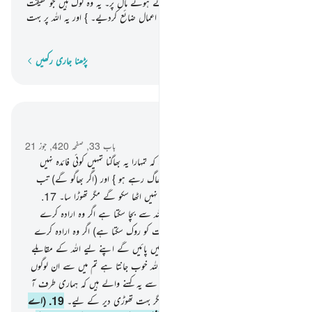
دوڑتے ہیں اپنی تیز زبانوں سے لالچ کرتے ہوئے مال پر۔ یہ وہ لوگ ہیں جو حقیقت
میں ایمان نہیں لائے تو اللہ نے ان کے اعمال ضائع کردیے۔ } اور یہ اللہ پر بہت
آسان ہے۔
پڑھنا جاری رکھیں
لفظ بہ لفظ
سیاق و سباق میں پڑھیں
باب 33, صفحہ 420, جوز 21
16
.
(اے نبی ﷺ ! ان سے) کہہ دیجیے کہ تمہارا یہ بھاگنا تمہیں کوئی فائدہ نہیں
پہنچائے گا اگر تم لوگ موت یا قتل سے بھاگ رہے ہو } اور (اگر بھاگو گے) تب
بھی تم (زندگی کے سازوسامان سے) فائدہ نہیں اٹھا سکو گے مگر تھوڑا سا۔
17
.
آپ ﷺ کہیے کہ کون ہے وہ جو تمہیں اللہ سے بچا سکتا ہے اگر وہ ارادہ کرے
تمہارے ساتھ نقصان کا ؟ یا (اُس کی رحمت کو روک سکتا ہے) اگر وہ ارادہ کرے
تمہارے ساتھ رحمت کا ؟ } اور یہ لوگ نہیں پائیں گے اپنے لیے اللہ کے مقابلے
میں کوئی حمایتی اور نہ کوئی مدد گار۔
18
.
اللہ خوب جانتا ہے تم میں سے ان لوگوں
کو جو روکنے والے ہیں اور اپنے بھائیوں سے یہ کہنے والے ہیں کہ ہماری طرف آ
جائو } اور وہ نہیں آتے جنگ کی طرف مگر بہت تھوڑی دیر کے لیے۔
19
.
(اے