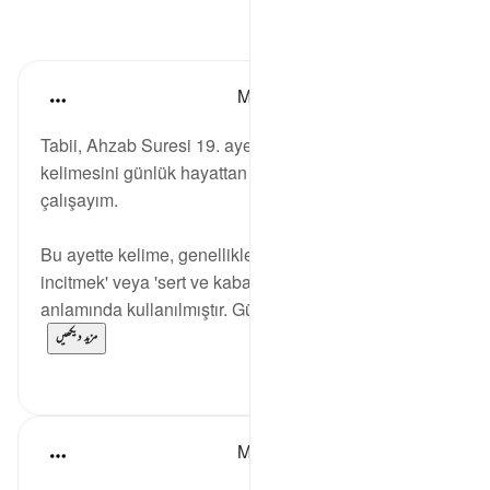
مظاہر
Muhammet Elbir Habiboglu
2 years ago
·
حوالہ
آیت 19:33
Tabii, Ahzab Suresi 19. ayette geçen 'سلق' (salaka)
kelimesini günlük hayattan bir örnekle açıklamaya
çalışayım.
Bu ayette kelime, genellikle 'keskin dilleriyle
incitmek' veya 'sert ve kaba bir şekilde konuşmak'
anlamında kullanılmıştır. Günlük hayattan buna ...
مزید دیکھیں
1
2
Muhammet Elbir Habiboglu
2 years ago
·
حوالہ
آیت 19:33