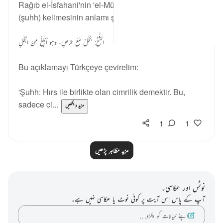
Rağıb el-İsfahani'nin 'el-Müfredat' kitabında 'شحح'
(şuhh) kelimesinin anlamı şu şekilde açıklanmıştır:
الشُّحُّ: بُخْلٌ مَعَ حِرْصٍ، وهو أَبْلَغُ مِنَ البُخْلِ
Bu açıklamayı Türkçeye çevirelim:
'Şuhh: Hırs ile birlikte olan cimrilik demektir. Bu,
sadece ci...
مزید دیکھیں
1
1
مزید مظاہر پڑھیں
نوٹس اور عکاسی۔
آپ کے پاس اس آیت پر کوئی نوٹ یا عکاسی نہیں ہے۔
اپنے خیالات کو پکڑو…