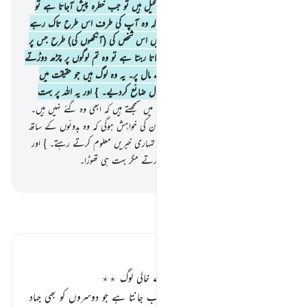
مسلمانو !) تمہارا ساتھ دینے میں یہ سخت بخیل ہیں تو جب خطرہ پیش آجاتا ہے تو
(اے نبی ﷺ !) آپ ان کو دیکھتے ہیں کہ وہ آپ کی طرف اس طرح تاک رہے
ہوتے ہیں کہ ان کی آنکھیں گردش کرتی ہیں اس شخص کی (آنکھوں کی) طرح جس پر
موت کی غشی طاری ہو۔ پھر جب خطرہ جاتا رہتا ہے تو وہ تم لوگوں پر چڑھ دوڑتے
ہیں اپنی تیز زبانوں سے لالچ کرتے ہوئے مال پر۔ یہ وہ لوگ ہیں جو حقیقت میں
ایمان نہیں لائے تو اللہ نے ان کے اعمال ضائع کردیے۔ } اور یہ اللہ پر بہت
آسان ہے۔
20
.
وہ لشکروں کے بارے میں سمجھتے ہیں کہ ابھی وہ گئے نہیں ہیں۔
اور اگر لشکر (دوبارہ) حملہ آور ہوجائیں تو ان کی خواہش ہوگی کہ وہ بدوئوں کے ساتھ
صحرا میں رہ رہے ہوتے (اور وہیں سے) تمہاری خبریں معلوم کرتے رہتے۔ } اور
اگر وہ تمہارے درمیان رہتے تو قتال نہ کرتے مگر بہت ہی تھوڑا۔
-
بیان القرآن (ڈاکٹر اسرار احمد)
تفسیر پڑھیں
تفسیر ابنِ کثیر
جہاد سے منہ موڑنے والے ایمان سے خالی لوگ ٭٭
اللہ تعالیٰ اپنے محیط علم سے انہیں خوب جانتا ہے جو دوسروں کو بھی جہاد