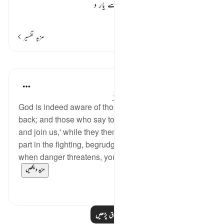
سے روکتے ہیں۔ اپنے ہم صحبتوں سے یار د
…
مزید پڑھیں
مزید تفسیر
اسباق
In the Shade of the Quran
31 weeks ago
·
حوالہ
آیت 18:33-20
God is indeed aware of those of you who hold others
back; and those who say to their brethren: 'Come
and join us,' while they themselves hardly ever take
part in the fighting, begrudging you all help. But then,
when danger threatens, you see them looking to yo...
مزید دیکھیں
0
0
مزید اسباق پڑھیں