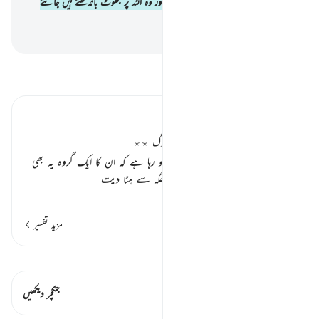
ہے جبکہ وہ اللہ کی طرف سے نہیں ہوتا اور وہ اللہ پر جھوٹ باندھتے ہیں جانتے
بوجھتے
-
بیان القرآن (ڈاکٹر اسرار احمد)
تفسیر پڑھیں
تفسیر ابنِ کثیر
غلط تاویل اور تحریف کرنے والے لوگ ٭٭
یہاں بھی انہی ملعون یہودیوں کا ذکر ہو رہا ہے کہ ان کا ایک گروہ یہ بھی
کرتا ہے کہ عبارت کو اس کی اصل جگہ سے ہٹا دیت
…
مزید پڑھیں
مزید تفسیر
قیراط دیکھیں
اس آیت میں ہے۔ 1 جنکچرز
جنکچر دیکھیں