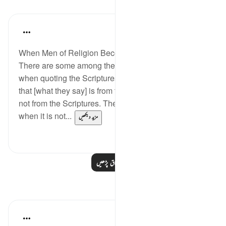
اسباق
In the Shade of the Quran
31 weeks ago
·
حوالہ
آیت 78:3
When Men of Religion Become Corrupt
There are some among them who twist their tongues
when quoting the Scriptures, so that you may think
that [what they say] is from the Scriptures, when it is
not from the Scriptures. They say: ‘It is from God,'
when it is not...
مزید دیکھیں
0
0
مزید اسباق پڑھیں
مظاہر
Muhammad Zyam