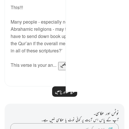
20 weeks ago
·
حوالہ
آیت 78:3
This!!!
Many people - especially newly reverts from other
Abrahamic religions - may think ‘why would Allah
have to send down book upon book, and eventually
the Qur’an if the overall message has been the same
in all of these scriptures?’
This verse is your an...
مزید دیکھیں
0
5
مزید مظاہر پڑھیں
نوٹس اور عکاسی۔
آپ کے پاس اس آیت پر کوئی نوٹ یا عکاسی نہیں ہے۔