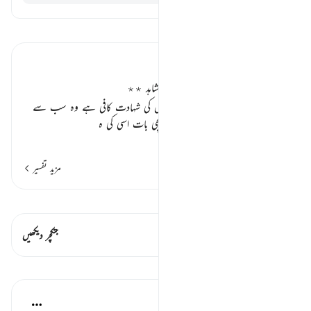
تفسیر پڑھیں
تفسیر ابنِ کثیر
اللہ وحدہ لاشریک اپنی وحدت کا خود شاہد ٭٭
اللہ تعالیٰ خود شہادت دیتا ہے بس اس کی شہادت کافی ہے وہ سب سے
زیادہ سچا گواہ ہے، سب سے زیادہ سچی بات اسی کی ہ
…
مزید پڑھیں
مزید تفسیر
قیراط دیکھیں
اس آیت میں ہے۔ 1 جنکچرز
جنکچر دیکھیں
اسباق
Salah Soltan