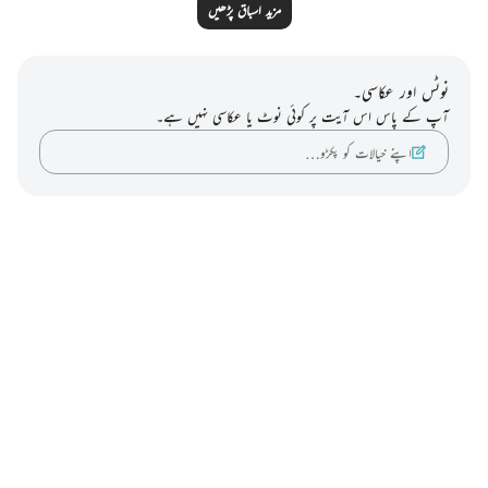
مزید اسباق پڑھیں
نوٹس اور عکاسی۔
آپ کے پاس اس آیت پر کوئی نوٹ یا عکاسی نہیں ہے۔
اپنے خیالات کو پکڑو…
Notes
placeholders
close