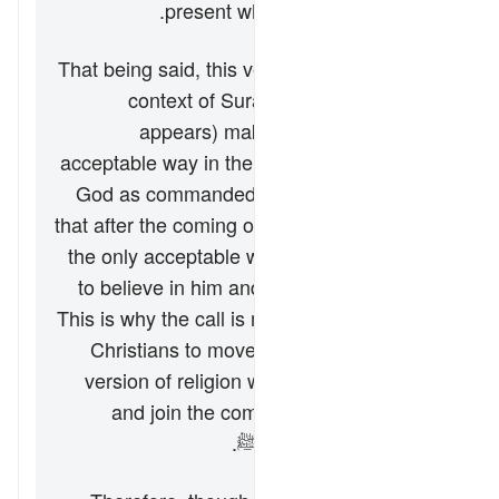
present when this name is used.
That being said, this verse (especially in the
context of Surat Al ‘Imran in which it
appears) makes clear that the only
acceptable way in the past was to submit to
God as commanded by the Prophets, and
that after the coming of the Final Messenger
Muhammad ﷺ, the only acceptable way is
to believe in him and follow his teachings.
This is why the call is made to the Jews and
Christians to move on from the distorted
version of religion which they were upon,
and join the community of followers of
Prophet Muhammad ﷺ.