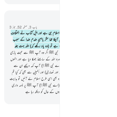
سیاق و سباق میں پڑھیں
باب 3, صفحہ 52, جوز 3
19
.
یقیناً دین تو اللہ کے نزدیک صرف اسلام ہی ہے اور اہل کتاب نے اختلاف
نہیں کیا اس کے بعد کہ ان کے پاس علم آچکا تھا مگر باہمی ضدم ضدا کے سبب
سے اور جو کوئی اللہ کی آیات کا انکار کرتا ہے تو (وہ یاد رکھے کہ) اللہ بہت جلد
حساب چکا دینے والا ہے
20
.
پھر (اے نبی ﷺ اگر وہ آپ ﷺ سے حجت بازی
کریں تو آپ کہہ دیں کہ میں نے تو اپنا چہرہ اللہ کے سامنے جھکا دیا ہے اور انہوں
نے بھی جو میرا اتباع کر رہے ہیں اور (اے نبی ﷺ !) آپ کہہ دیجیے ان سے
بھی کہ جنہیں کتاب دی گئی تھی (یعنی یہود اور نصاریٰ) اور اُمّییّن سے بھی کہ کیا تم
بھی اسی طرح اسلام لاتے ہو ؟ پس اگر وہ بھی اسی طرح اسلام لے آئیں تو ہدایت
پر ہوجائیں گے اور اگر وہ منہ موڑ لیں تو (اے نبی ﷺ !) آپ ﷺ پر ذمہ داری
صرف پہنچا دینے کی ہے اور اللہ اپنے بندوں کے حال کو دیکھ رہا ہے
-
بیان القرآن (ڈاکٹر اسرار احمد)
سوالات اور جوابات پڑھیں