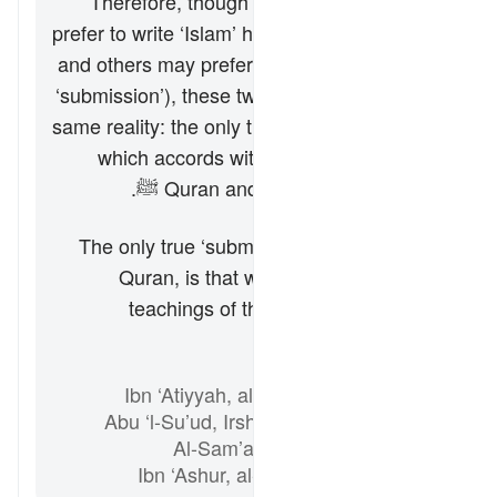
Therefore, though some translators may
prefer to write ‘Islam’ here as a transcription,
and others may prefer to translate it (e.g. as
‘submission’), these two choices point to the
same reality: the only true submission is that
which accords with the teachings of the
Quran and Prophet Muhammad ﷺ.
خلاصہ
The only true ‘submission’, praised by the
Quran, is that which accords with the
teachings of the Quran and Prophet
Muhammad ﷺ.
حوالہ جات
Ibn ‘Atiyyah, al-Muharrar al-Wajiz
Abu ‘l-Su’ud, Irshad al-‘Aql al-Salim
Al-Sam’ani, Tafsir al-Qur’an
Ibn ‘Ashur, al-Tahrir wa ‘l-Tanwir