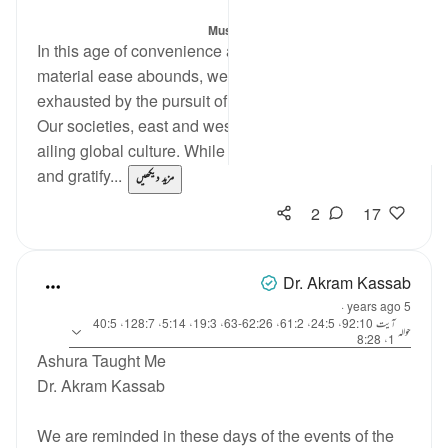
4 years ago
·
حوالہ
آیت 19:3
میں پوسٹ کیا گیا
Muslim American Society
In this age of convenience and comfort, where
material ease abounds, we are somehow always
exhausted by the pursuit of the newest and latest.
Our societies, east and west, are afflicted with an
ailing global culture. While we scratch our every itch
and gratify...
مزید دیکھیں
2
17
Dr. Akram Kassab
·
5 years ago
آیت 92:10، 24:5، 61:2، 62:26-63، 19:3، 5:14، 128:7، 40:5
حوالہ
1، 8:28
Ashura Taught Me
Dr. Akram Kassab
We are reminded in these days of the events of the