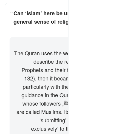
Can ‘Islam’ here be understood in a
general sense of religious submission?
کے لیے جواب ٹوگل کریں۔ Can ‘Islam’ here be understood in a general sense of religious submission?
وضاحت
جواب
The Quran uses the word ‘Islam’ in Arabic to
describe the religious ways of all the
Prophets and their followers (seen
2:131-
132
), then it became a name associated
particularly with the final manifestation of
guidance in the Quran and the Sunnah of
Prophet Muhammad ﷺ, whose followers
are called Muslims. Its linguistic meaning of
‘submitting’ or ‘devoting one’s self
exclusively’ to the One God is always