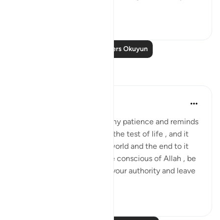
Daha fazla gör
0
0
Daha Fazla Ders Okuyun
Yansımalar
Daniyal Altaf
2 yıl önce
·
referans
ayet 20:135
This specific verse boosts my patience and reminds
me of my purpose through the test of life , and it
reminds me of the mortal world and the end to it
that we can't escape. So be conscious of Allah , be
patient and try the best of your authority and leave
the ...
Daha fazla gör
3
0