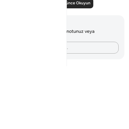
Daha Fazla Düşünce Okuyun
Notlar ve Düşünceler
Bu ayetle ilgili herhangi bir notunuz veya
düşünceniz yok.
Düşüncelerinizi kaydedin…
Notes
placeholders
close