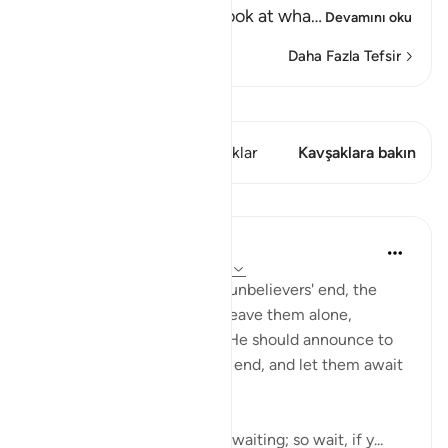
Muhammad ﷺ, "Do not look at wha
…
Devamını oku
Daha Fazla Tefsir
Kıraat'ı görüntüle
Bu ayette şunlar var: 1 Kavşaklar
Kavşaklara bakın
Dersler
In the Shade of the Quran
31 hafta önce
·
referans
ayet 20:135
As the surah describes the unbelievers' end, the
Prophet is commanded to leave them alone,
without grieving for them. He should announce to
them that he will await the end, and let them await
it as they wish:
"Say: Everyone is hopefully waiting; so wait, if y...