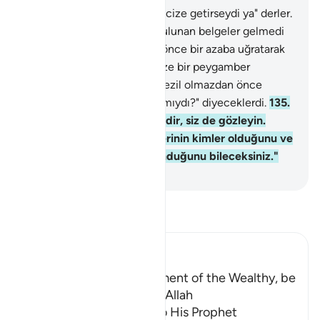
133
.
"Rabbinden bize bir mucize getirseydi ya" derler.
Onlara, önceki Kitablarda bulunan belgeler gelmedi
mi?
134
.
Eğer onları ondan önce bir azaba uğratarak
yok etseydik: "Rabbimiz! Bize bir peygamber
gönderseydin de, alçak ve rezil olmazdan önce
ayetlerine uysaydık, olmaz mıydı?" diyeceklerdi.
135
.
De ki: "Herkes gözlemektedir, siz de gözleyin.
Şüphesiz düz yolun sahiplerinin kimler olduğunu ve
kimlerin doğru yolda bulunduğunu bileceksiniz."
-
Turkish Translation(Diyanet)
Tefsir okuyun.
Ibn Kathir (Abridged)
Do not look at the Enjoyment of the Wealthy, be
patient in the worship of Allah
Allah, the Exalted, says to His Prophet