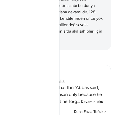
cezalandıracağız. Hem, ahiretin azabı bu dünya
azabından daha şiddetli ve daha devamlıdır.
128
.
Onları yerlerinde gezdikleri, kendilerinden önce yok
etmiş olduğumuz bunca nesiller doğru yola
sevketmedi mi? Doğrusu bunlarda akıl sahipleri için
ibretler vardır.
-
Turkish Translation(Diyanet)
Tefsir okuyun.
Ibn Kathir (Abridged)
The Story of Adam and Iblis
Ibn Abi Hatim recorded that Ibn `Abbas said,
"Verily, man was named Insan only because he
was given a covenant, but he forg
…
Devamını oku
Daha Fazla Tefsir