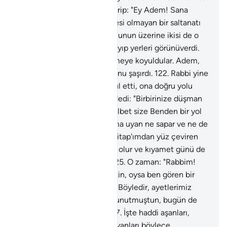
Ama şeytan ona vesvese verip: "Ey Adem! Sana
sonsuzluk ağacını ve çökmesi olmayan bir saltanatı
göstereyim mi?" dedi.
121
.
Bunun üzerine ikisi de o
ağacın meyvesinden yedi, ayıp yerleri görünüverdi.
Cennet yapraklarıyla örtünmeye koyuldular. Adem,
Rabbine baş kaldırdı ve yolunu şaşırdı.
122
.
Rabbi yine
de onu seçip tevbesini kabul etti, ona doğru yolu
gösterdi.
123
.
Onlara şöyle dedi: "Birbirinize düşman
olarak hepiniz oradan inin. Elbet size Benden bir yol
gösteren gelir; Benim yoluma uyan ne sapar ve ne de
bedbaht olur."
124
.
Benim Kitap'ımdan yüz çeviren
bilsin ki onun dar bir geçimi olur ve kıyamet günü de
onu kör olarak haşrederiz.
125
.
O zaman: "Rabbim!
Beni niçin kör olarak haşrettin, oysa ben gören bir
kimseydim" der.
126
.
Allah: "Böyledir, ayetlerimiz
sana gelmişti de sen onları unutmuştun, bugün de
öylece unutulursun" der.
127
.
İşte haddi aşanları,
Rabbinin ayetlerine inanmayanları böylece