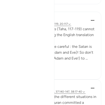
Dersler
Mohannad Hakeem
6 yıl önce
·
referans
ayet 20:118, 20:119, 20:117
The nuances in These Ayahs (Taha, 117-119) cannot
be well-captured by reading the English translation
by itself.
Allah was telling Adam to be careful : the Satan is
an enemy to both of you (Adam and Eve)! So don't
let him cause both of you (Adam and Eve!) to ...
Daha fazla gör
4
1
tareq abed
8 yıl önce
·
referans
ayet 20:117-122, 37:140-147, 38:17-40
SubhanAllah when we see the different situations in
which Prophets AS in the quran committed a