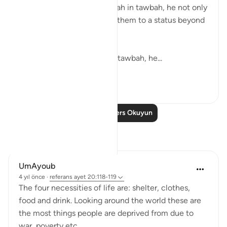
mistake and returned to Allah in tawbah, he not only
forgave them but elevated them to a status beyond
where they were before.
With Yunus AS he after his tawbah, he...
Daha fazla gör
14
0
Daha Fazla Ders Okuyun
Yansımalar
UmAyoub
4 yıl önce
·
referans
ayet 20:118-119
The four necessities of life are: shelter, clothes,
food and drink. Looking around the world these are
the most things people are deprived from due to
war, poverty etc..