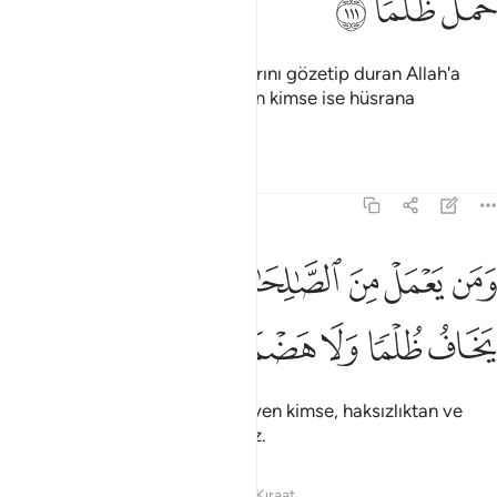
ﳃ
ﳄ
ﳅ
İnsanlar, diri ve her an yaratıklarını gözetip duran Allah'a
boyun eğmiştir. Yükü zulüm olan kimse ise hüsrana
uğramıştır.
Tefsirler
Dersler
Yansımalar
20:112
ﳆ
ﳇ
ﳈ
ﳉ
ﳊ
ﳋ
من يعمل من الصالحات وهو مومن فلا يخاف ظلما ولا هضما ١١٢
ﳌ
َمَن يَعْمَلْ مِنَ ٱلصَّـٰلِحَـٰتِ وَهُوَ مُؤْمِنٌۭ فَلَا يَخَافُ ظُلْمًۭا وَلَا هَضْمًۭا ١٢
ﳍ
ﳎ
ﳏ
ﳐ
ﳑ
İnanmış olarak, yararlı işler işleyen kimse, haksızlıktan ve
hakkının yeneceğinden korkmaz.
Tefsirler
Dersler
Yansımalar
Kıraat