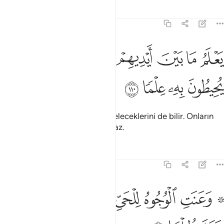
Tefsirler
Dersler
Yansımalar
20:110
ﲯ
ﲰ
ﲱ
ﲲ
ﲳ
علم ما بين ايديهم وما خلفهم ولا يحيطون به علما ١١٠
ﲴ
ﲵ
َعْلَمُ مَا بَيْنَ أَيْدِيهِمْ وَمَا خَلْفَهُمْ وَلَا يُحِيطُونَ بِهِۦ عِلْمًۭا ١١٠
ﲶ
ﲷ
ﲸ
ﲹ
Allah onların geçmişlerini de, geleceklerini de bilir. Onların
hiçbirinin ilmi ise O'nu kuşatamaz.
Tefsirler
Dersler
Yansımalar
20:111
ﲺ ﲻ
ﲼ
ﲽ
ﲾﲿ
ﳀ
۞ عنت الوجوه للحي القيوم وقد خاب من حمل ظلما ١١١
ﳁ
ﳂ
۞ َعَنَتِ ٱلْوُجُوهُ لِلْحَىِّ ٱلْقَيُّومِ ۖ وَقَدْ خَابَ مَنْ حَمَلَ ظُلْمًۭا ١١١