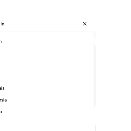
çin
Giriş yap
Ba
h
Böl
65
ﳕ
ﳖ
ﳗ
ﳘ
ﳙ
ﳚ
biz
Hem
 işte onlara, en üstün dereceler,
Mus
ف
arı Adn cennetleri vardır. Bu, arınanların
Mus
is
mu
da 
esia
Devamını Okuyun
düz
ka
no
Ha
71