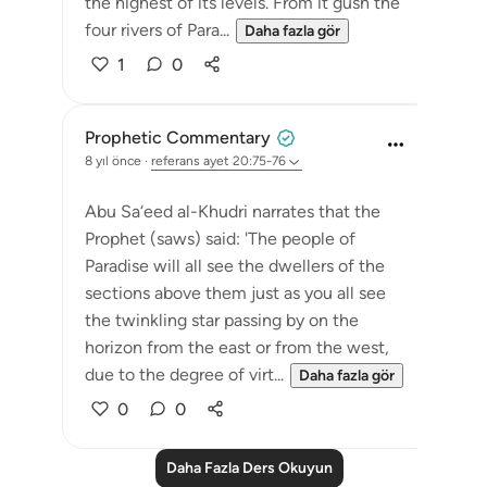
the highest of its levels. From it gush the
four rivers of Para...
Daha fazla gör
1
0
Prophetic Commentary
8 yıl önce
·
referans
ayet 20:75-76
Abu Sa‘eed al-Khudri narrates that the
Prophet (saws) said: 'The people of
Paradise will all see the dwellers of the
sections above them just as you all see
the twinkling star passing by on the
horizon from the east or from the west,
due to the degree of virt...
Daha fazla gör
0
0
Daha Fazla Ders Okuyun