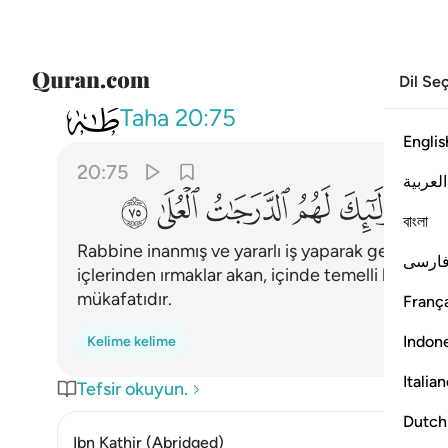
Dil Se
020
ومن ياته مومنا قد عمل الصال
Taha
20:75
Englis
20:75
العربية
ﳛ
ﳜ
ﳝ
ﳞ
ﳟ
বাংলা
Rabbine inanmış ve yararlı iş yaparak gelenlere,
ارسی
içlerinden ırmaklar akan, içinde temelli kalacakl
mükafatıdır.
França
Indon
Kelime kelime
Italia
Tefsir okuyun.
Dutch
Ibn Kathir (Abridged)