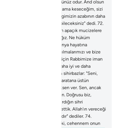
ğrusu size sihri öğreten, büyüğünüz odur. And olsun
 ellerinizi ve ayaklarınızı çaprazlama keseceğim, sizi
rma kütüklerine asacağım. Hangimizin azabının daha
tin ve daha devamlı olduğunu bileceksiniz" dedi.
72
.
an eden sihirbazlar: "Seni, gelen apaçık mucizelere
 bizi yaratana üstün tutmayacağız. Ne hüküm
receksen ver. Sen, ancak bu dünya hayatına
kmedebilirsin. Doğrusu biz, yanılmalarımızı ve bize
la yaptırdığın sihri bağışlaması için Rabbimize iman
ik. Allah'ın vereceği mükafat daha iyi ve daha
amlıdır" dediler.
73
.
İman eden sihirbazlar: "Seni,
len apaçık mucizelere ve bizi yaratana üstün
tmayacağız. Ne hüküm vereceksen ver. Sen, ancak
 dünya hayatına hükmedebilirsin. Doğrusu biz,
ılmalarımızı ve bize zorla yaptırdığın sihri
ışlaması için Rabbimize iman ettik. Allah'ın vereceği
afat daha iyi ve daha devamlıdır" dediler.
74
.
bbine suçlu olarak gelen bilsin ki, cehennem onun