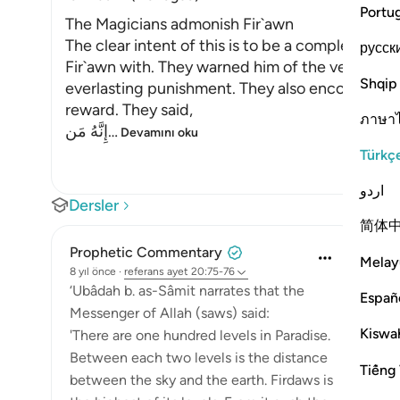
Portu
The Magicians admonish Fir`awn
The clear intent of this is to be a completion
русск
Fir`awn with. They warned him of the vengeance
Shqip
everlasting punishment. They also encouraged h
reward. They said,
ภาษา
إِنَّهُ مَن
…
Devamını oku
Türkç
اردو
Dersler
简体
Prophetic Commentary
Melay
8 yıl önce
·
referans
ayet 20:75-76
‘Ubâdah b. as-Sâmit narrates that the
Españ
Messenger of Allah (saws) said:
Kiswah
'There are one hundred levels in Paradise.
Between each two levels is the distance
Tiếng 
between the sky and the earth. Firdaws is