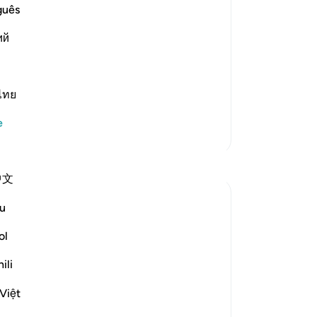
Do
guês
ki,
 of what the magicians admonished
ий
hu
 of Allah and His eternal and
çe
im to seek Allah's eternal and endless
İm
ve
ไทย
ve
e
hü
Daha Fazla Tefsir
zor
Yansımalar
ett
中文
dev
ge
A Siddiqui
u
6 yıl önce
·
tu
sure 108 ve ayet 5:85, 20:75-76, 10:9,
referans
bu
ol
47:15
yan
Next time you go for a hike near a river or
ili
bağ
stream, take a few minutes (if it's safe!) to
mük
close your eyes, and imagine that you are
Việt
Ra
hearing the rivers that flow in Jennah.