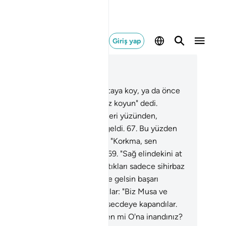
Giriş yap
ğlam içinde okuyun
üm 20, Sayfa 316, Juz 16
.
"Ey Musa! Marifetini ya sen ortaya koy, ya da önce
 koyalım" dediler.
66
.
Musa: "Siz koyun" dedi.
en, değnekleri ve ipleri, sihirleri yüzünden,
a'ya sanki yürüyorlarmış gibi geldi.
67
.
Bu yüzden
a içinde bir korku hissetti.
68
.
"Korkma, sen
hakkak daha üstünsün" dedik.
69
.
"Sağ elindekini at
onların yaptıklarını yutsun, yaptıkları sadece sihirbaz
enidir. Sihirbaz nereden gelirse gelsin başarı
zanamaz."
70
.
Sonunda sihirbazlar: "Biz Musa ve
run'un Rabbine inandık" deyip secdeye kapandılar.
.
Firavun "Ben size izin vermeden mi O'na inandınız?