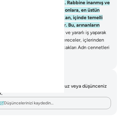
ndir. Orada ne ölür, ne yaşar.
75
.
Rabbine inanmış ve
arlı iş yaparak gelenlere, işte onlara, en üstün
receler, içlerinden ırmaklar akan, içinde temelli
lacakları Adn cennetleri vardır. Bu, arınanların
kafatıdır.
76
.
Rabbine inanmış ve yararlı iş yaparak
enlere, işte onlara, en üstün dereceler, içlerinden
aklar akan, içinde temelli kalacakları Adn cennetleri
dır. Bu, arınanların mükafatıdır.
rkish Translation(Diyanet)
tlar ve Düşünceler
 ayetle ilgili herhangi bir notunuz veya düşünceniz
k.
Düşüncelerinizi kaydedin…