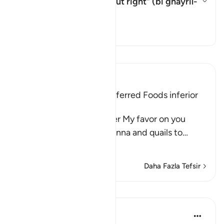
What is meant by "without right" (
bi ghayril-
ḥaqq
) in this āyah?
Yanıtı değiştir What is meant by
Tefsir
Tefsir okuyun.
Ibn Kathir (Abridged)
The Children of Israel preferred Foods inferior
to Manna and Quails
Allah said, "And remember My favor on you
when I sent down the manna and quails to
…
Devamını oku
Daha Fazla Tefsir
Dersler
In the Shade of the Quran
31 hafta önce
·
referans
ayet 2:61