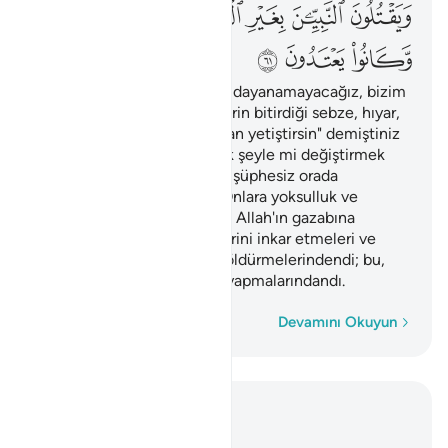
ﳁ
ﳂ
ﳃ
ﳄﳅ
ﳆ
ﳇ
ﳈ
ﳉ
ﳊ
ﳋ
"Ey Musa! Bir çeşit yemeğe dayanamayacağız, bizim
için Rabbine yalvar, bize, yerin bitirdiği sebze, hıyar,
sarımsak, mercimek ve soğan yetiştirsin" demiştiniz
de, "Hayırlı olanı daha düşük şeyle mi değiştirmek
istiyorsunuz? Bir şehre inin, şüphesiz orada
istediğiniz vardır" demişti. Onlara yoksulluk ve
düşkünlük damgası vuruldu, Allah'ın gazabına
uğradılar. Bu, Allah'ın ayetlerini inkar etmeleri ve
haksız yere peygamberleri öldürmelerindendi; bu,
karşı gelmeleri ve taşkınlık yapmalarındandı.
Kelime kelime
Devamını Okuyun
Bağlam içinde okuyun
Bölüm 2, Sayfa 9, Juz 1