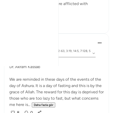
ضربت عليهم الذلة - They were afflicted with
disgrace and misery
ذلك بما عصو...
Daha fazla gör
15
0
Dr. Akram Kassab
5 yıl önce
·
ayet 10:92, 5:24, 2:61, 26:62-63, 3:19, 14:5, 7:128, 5
referans
1:40, 28:8
Ashura Taught Me
Dr. Akram Kassab
We are reminded in these days of the events of the
day of Ashura. It is a day of fasting and this is by the
grace of Allah. The reward for this day is deprived for
those who are too lazy to fast, but what concerns
me here is...
Daha fazla gör
8
0