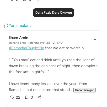
Daha Fazla Ders Okuyun
Yansımalar
Ilham Amin
18 hafta önce
·
referans
ayet 2:61, 2:187
#RamadanTaughtMe
that we eat to worship.
"...˹You may˺ eat and drink until you see the light of
dawn breaking the darkness of night, then complete
the fast until nightfall..."
I have learnt many lessons over the years from
Ramadan, but one lesson that stood...
Daha fazla gör
22
0