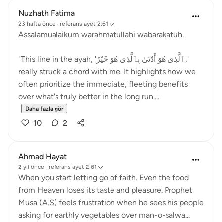
Nuzhath Fatima
23 hafta önce
·
referans
ayet 2:61
Assalamualaikum warahmatullahi wabarakatuh.
"This line in the ayah, 'ٱلَّذِى هُوَ أَدْنَىٰ بِٱلَّذِى هُوَ خَيْرٌ,'
really struck a chord with me. It highlights how we
often prioritize the immediate, fleeting benefits
over what's truly better in the long run....
Daha fazla gör
10
2
Ahmad Hayat
2 yıl önce
·
referans
ayet 2:61
When you start letting go of faith. Even the food
from Heaven loses its taste and pleasure. Prophet
Musa (A.S) feels frustration when he sees his people
asking for earthly vegetables over man-o-salwa...