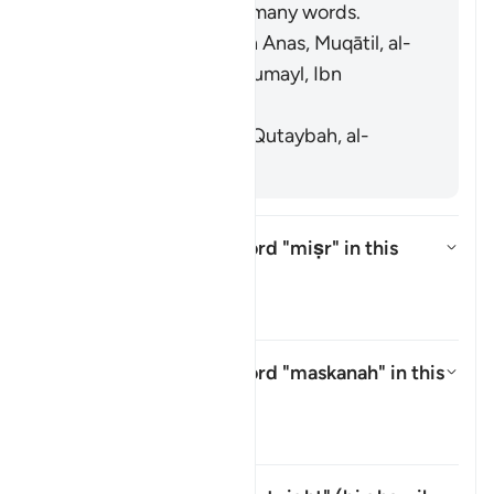
swap faʾ and thaʾ in many words.
[Mujāhid, al-Rabīʿ ibn Anas, Muqātil, al-
Kisāʾī, al-Naḍr ibn Shumayl, Ibn
Qutaybah]
It means grains. [Ibn Qutaybah, al-
Zajjāj]
What is meant by the word
"miṣr"
in this
āyah?
Yanıtı değiştir What is meant by
Tefsir
What is meant by the word
"maskanah"
in this
āyah?
Yanıtı değiştir What is meant b
Tefsir