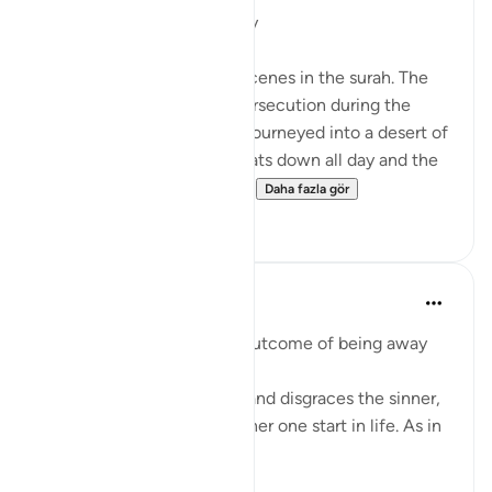
Unhappy with God's Bounty
Let us recall the previous scenes in the surah. The
Israelites have fled from persecution during the
reign of Pharaoh and have journeyed into a desert of
sand and rocks. The sun beats down all day and the
sky will yield no rain. Whil...
Daha fazla gör
0
0
Mohannad Hakeem
4 yıl önce
·
referans
ayet 2:61
Humiliation is the natural outcome of being away
from the Deen
Allah honors the obedient and disgraces the sinner,
regardless of where did either one start in life. As in
the ayah: