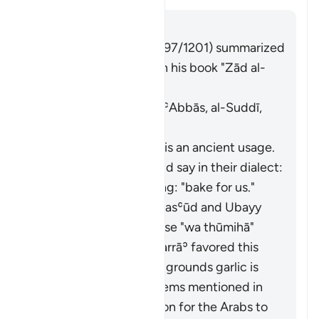
Cevap
Imām Ibn al-Jawzī (d. 597/1201) summarized
the scholars' opinions in his book "Zād al-
Masīr" as follows:
It means wheat. [Ibn ʿAbbās, al-Suddī,
al-Ḥasan, Abū Mālik]
Al-Farrāʾ stated that it is an ancient usage.
Those who used it would say in their dialect:
"
fawwimū lanā
", meaning: "bake for us."
It means garlic. Ibn Masʿūd and Ubayy
ibn Kaʿb read the verse "
wa thūmihā
"
(
Thūm
is garlic). Al-Farrāʾ favored this
interpretation on the grounds garlic is
similar to the other items mentioned in
the verse. It is common for the Arabs to