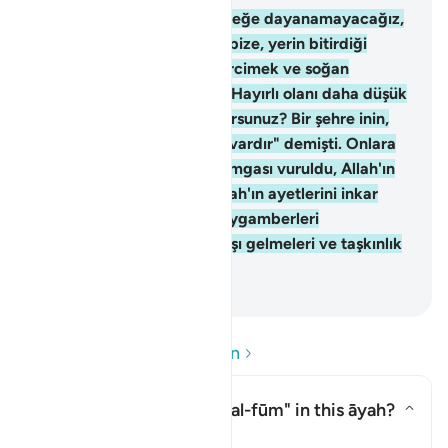
61
.
"Ey Musa! Bir çeşit yemeğe dayanamayacağız,
bizim için Rabbine yalvar, bize, yerin bitirdiği
sebze, hıyar, sarımsak, mercimek ve soğan
yetiştirsin" demiştiniz de, "Hayırlı olanı daha düşük
şeyle mi değiştirmek istiyorsunuz? Bir şehre inin,
şüphesiz orada istediğiniz vardır" demişti. Onlara
yoksulluk ve düşkünlük damgası vuruldu, Allah'ın
gazabına uğradılar. Bu, Allah'ın ayetlerini inkar
etmeleri ve haksız yere peygamberleri
öldürmelerindendi; bu, karşı gelmeleri ve taşkınlık
yapmalarındandı.
-
Turkish Translation(Diyanet)
Soru ve Cevapları okuyun
What is the meaning of
"al-fūm"
in this āyah?
Yanıtı değiştir What is the mean
Tefsir