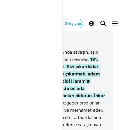
Giriş yap
ğlam içinde okuyun
üm 2, Sayfa 30, Juz 2
0
.
Sizinle savaşanlarla Allah yolunda savaşın, aşırı
meyin; doğrusu Allah aşırı gidenleri sevmez.
191
.
ları bulduğunuz yerde öldürün. Sizi çıkardıkları
rden siz de onları çıkarın. Fitne çıkarmak, adam
dürmekten daha kötüdür. Mescidi Haram'ın
nında, onlar savaşmadıkça siz de onlarla
vaşmayın. Sizinle savaşırlarsa onları öldürün. İnkar
enlerin cezası böyledir.
192
.
Vazgeçerlerse onları
ğışlayın; şüphesiz Allah bağışlar ve merhamet eder.
3
.
Fitne kalmayıp, yalnız Allah'ın dini ortada kalana
dar onlarla savaşın. Eğer vazgeçerlerse sataşmayın.