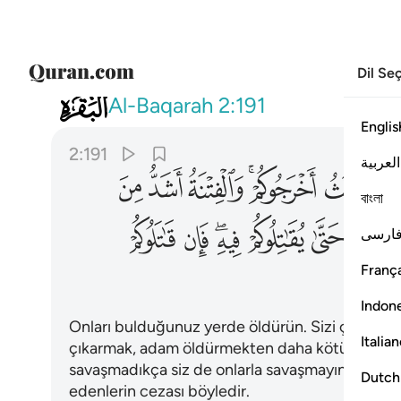
Dil Se
002
واقتلوهم حيث ثقفتموهم واخرجوهم من
Al-Baqarah
2:191
Englis
2:191
العربية
ﱅ
ﱆ
ﱇﱈ
ﱉ
ﱊ
ﱋ
বাংলা
ﱒ
ﱓ
ﱔ
ﱕﱖ
ﱗ
ﱘ
ارسی
França
Indon
Onları bulduğunuz yerde öldürün. Sizi çıkardıklar
Italia
çıkarmak, adam öldürmekten daha kötüdür. Mes
savaşmadıkça siz de onlarla savaşmayın. Sizinle 
Dutch
edenlerin cezası böyledir.