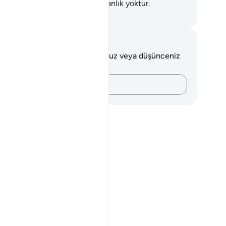
lmedenlerden başkasına düşmanlık yoktur.
rkish Translation(Diyanet)
tlar ve Düşünceler
 ayetle ilgili herhangi bir notunuz veya düşünceniz
k.
Düşüncelerinizi kaydedin…