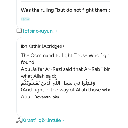
Was the ruling "but do not fight them by the 
Yanı
Tefsir
Tefsir okuyun.
Ibn Kathir (Abridged)
The Command to fight Those Who fight Muslims
found
Abu Ja`far Ar-Razi said that Ar-Rabi` bin Anas
what Allah said:
وَقَـتِلُواْ فِي سَبِيلِ اللَّهِ الَّذِينَ يُقَـتِلُونَكُمْ
(And fight in the way of Allah those who fight y
Abu
…
Devamını oku
Kıraat'ı görüntüle