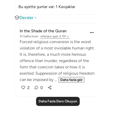
Bu ayette şunlar var: 1 Kavşaklar
Dersler
In the Shade of the Quran
31 hafta önce
·
referans
ayet 2:191
Forced religious conversion is the worst
violation of a most inviolable human right.
It is, therefore, a much more heinous
offence than murder, regardless of the
form that coercion takes or how it is
exerted. Suppression of religious freedom
can be imposed by ...
Daha fazla gör
2
0
Daha Fazla Ders Okuyun