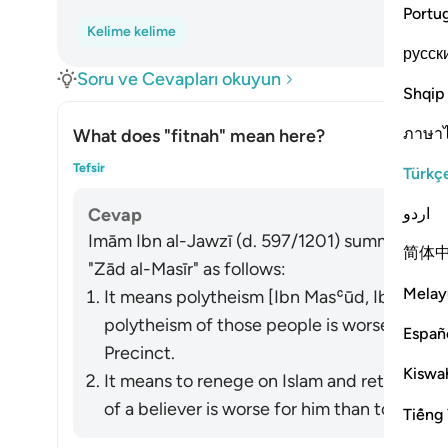
Portu
Kelime kelime
русск
Soru ve Cevapları okuyun
Shqip
ภาษา
What does
"fitnah"
mean here?
Yanı
Tefsir
Türkç
اردو
Cevap
Imām Ibn al-Jawzī (d. 597/1201) summarized th
简体
"Zād al-Masīr" as follows:
Melay
It means polytheism [Ibn Masʿūd, Ibn ʿAbbā
polytheism of those people is worse than yo
Españ
Precinct.
Kiswah
It means to renege on Islam and return to id
of a believer is worse for him than to be kil
Tiếng 