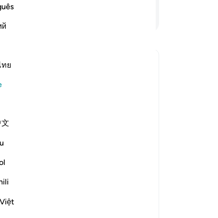
Zu
guês
-
Tu
Devamını Okuyun
ий
No
Bu
ไทย
yo
tı değiştir What does *"fitnah"* mean here?
e
e scholars' opinions in his book
中文
u
s, Ibn ʿUmar, Qatādah] i.e. the
ur killing of them in the Sacred
ol
ili
olatry [Mujāhid], i.e. the apostasy
led while following the truth.
Việt