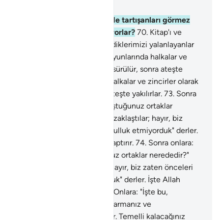
Bölüm 40, Sayfa 475, Juz 24
69
.
Allah'ın ayetleri üzerinde tartışanları görmez
misin? Nasıl da döndürülüyorlar?
70
.
Kitap'ı ve
peygamberlerimize gönderdiklerimizi yalanlayanlar
elbette bileceklerdir.
71
.
Boyunlarında halkalar ve
zincirler olarak kaynar suya sürülür, sonra ateşte
yakılırlar.
72
.
Boyunlarında halkalar ve zincirler olarak
kaynar suya sürülür, sonra ateşte yakılırlar.
73
.
Sonra
onlara: "Allah'ı bırakıp da koştuğunuz ortaklar
nerededir?" denir. "Bizden uzaklaştılar; hayır, biz
zaten önceleri hiçbir şeye kulluk etmiyorduk" derler.
İşte Allah inkarcıları böyle saptırır.
74
.
Sonra onlara:
"Allah'ı bırakıp da koştuğunuz ortaklar nerededir?"
denir. "Bizden uzaklaştılar; hayır, biz zaten önceleri
hiçbir şeye kulluk etmiyorduk" derler. İşte Allah
inkarcıları böyle saptırır.
75
.
Onlara: "İşte bu,
yeryüzünde haksız yere şımarmanız ve
böbürlenmenizden ötürüdür. Temelli kalacağınız