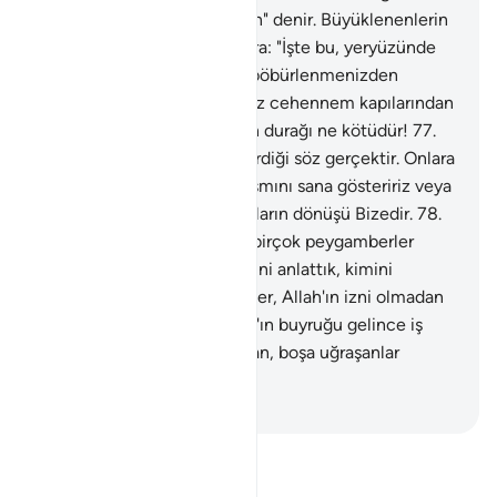
cehennem kapılarından girin" denir. Büyüklenenlerin
durağı ne kötüdür!
76
.
Onlara: "İşte bu, yeryüzünde
haksız yere şımarmanız ve böbürlenmenizden
ötürüdür. Temelli kalacağınız cehennem kapılarından
girin" denir. Büyüklenenlerin durağı ne kötüdür!
77
.
Sabret; şüphesiz Allah'ın verdiği söz gerçektir. Onlara
söz verdiğimiz azabın bir kısmını sana gösteririz veya
seni öldürürüz, nasıl olsa onların dönüşü Bizedir.
78
.
And olsun ki, senden önce birçok peygamberler
gönderdik; sana onların kimini anlattık, kimini
anlatmadık; hiçbir peygamber, Allah'ın izni olmadan
bir mucize getiremez. Allah'ın buyruğu gelince iş
gerçekten biter. İşte o zaman, boşa uğraşanlar
hüsranda kalırlar.
-
Turkish Translation(Diyanet)
Tefsir okuyun.