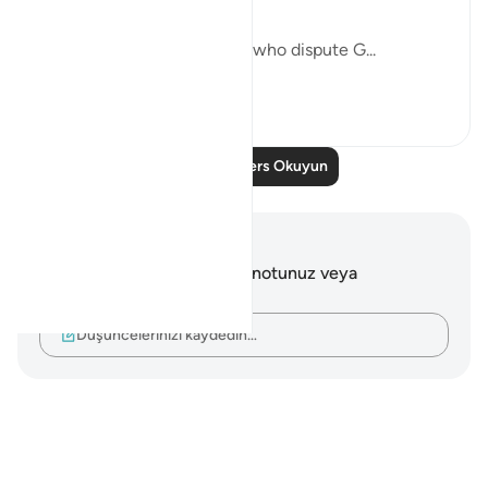
"Do you not see how those who dispute G...
Daha fazla gör
0
0
47
Daha Fazla Ders Okuyun
Notlar ve Düşünceler
Bu ayetle ilgili herhangi bir notunuz veya
düşünceniz yok.
Düşüncelerinizi kaydedin…