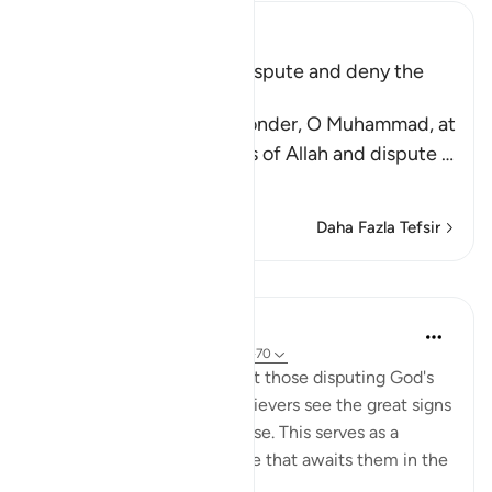
Ibn Kathir (Abridged)
The End of Those Who dispute and deny the
Signs of Allah
Allah says, `do you not wonder, O Muhammad, at
those who deny the signs of Allah and dispute
…
Devamını oku
Daha Fazla Tefsir
Dersler
In the Shade of the Quran
32 hafta önce
·
referans
ayet 40:69-70
These verses first wonder at those disputing God's
revelations when the unbelievers see the great signs
He has placed in the universe. This serves as a
prelude to outlining the fate that awaits them in the
life to come.