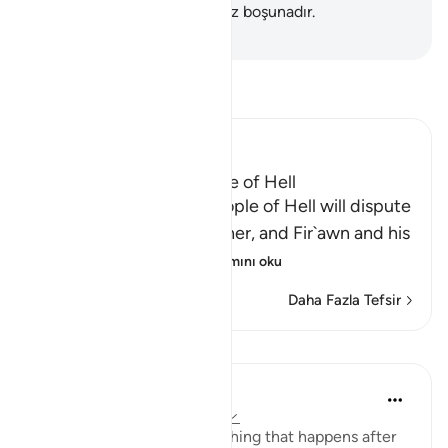
İnkarcıların yalvarışı şüphesiz boşunadır.
-
Turkish Translation(Diyanet)
Tefsir okuyun.
Ibn Kathir (Abridged)
The Dispute of the People of Hell
Allah tells us how the people of Hell will dispute
and argue with one another, and Fir`awn and his
people will be amo
…
Devamını oku
Daha Fazla Tefsir
Dersler
In the Shade of the Quran
31 hafta önce
·
referans
ayet 40:47
This verse tells us of something that happens after