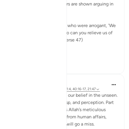
resurrection. The unbelievers are shown arguing in
hell:
"The weak will say to those who were arrogant, 'We
have been your followers, so can you relieve us of
some share of the fire?'" (Verse 47)
This means...
Daha fazla gör
0
0
Hammad Fahim
2 yıl önce
·
referans
ayet 40:46-50, 1:4, 40:16-17, 21:47
A central part of our faith Is our belief in the unseen.
It is a realm beyond our grasp, and perception. Part
of our Iman in the unseen is Allah’s meticulous
judgement, where nothing from human affairs,
rights, liabilities or rewards will go a miss.