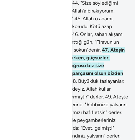
olduklarında şüphe yoktur."
44
.
"Size söylediğimi
hatırlayacaksınız. Ben işimi Allah'a bırakıyorum.
Doğrusu Allah, kulları görür."
45
.
Allah o adamı,
kurmak istedikleri tuzaktan korudu. Kötü azap
Firavun'un adamlarını sardı.
46
.
Onlar, sabah akşam
ateşe sunulurlar. Kıyamet çattığı gün, "Firavun'un
adamlarını azabın en ağırına sokun"denir.
47
.
Ateşin
içinde birbirleriyle tartışırlarken, güçsüzler,
büyüklük taslayanlara: "Doğrusu biz size
uymuştuk, şimdi ateşin bir parçasını olsun bizden
savabilir misiniz?" derler.
48
.
Büyüklük taslayanlar:
"Doğrusu hepimiz onun içindeyiz. Allah kullar
arasında şüphesiz hüküm vermiştir" derler.
49
.
Ateşte
olanlar, cehennemin bekçilerine: "Rabbinize yalvarın
da hiç değilse bir gün, azabımızı hafifletsin" derler.
50
.
Bekçiler: "Size, belgelerle peygamberleriniz
gelmiş miydi?" derler. Onlar da: "Evet, gelmişti"
derler. Bekçiler: "O halde kendiniz yalvarın" derler.