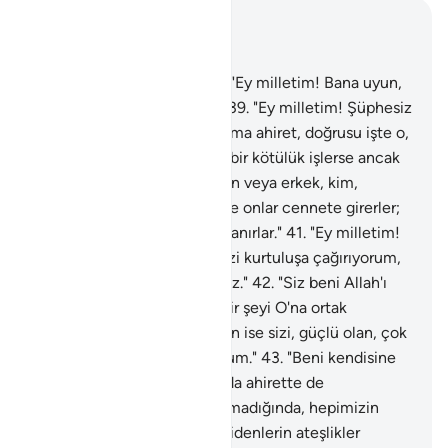
Bağlam içinde okuyun
Bölüm 40, Sayfa 472, Juz 24
38
.
O inanan kimse dedi ki: "Ey milletim! Bana uyun,
sizi doğru yola eriştireyim."
39
.
"Ey milletim! Şüphesiz
bu dünya hayatı geçicidir, ama ahiret, doğrusu işte o,
kalınacak yurttur."
40
.
"Kim bir kötülük işlerse ancak
onun kadar ceza görür. Kadın veya erkek, kim,
inanarak yararlı iş işlerse, işte onlar cennete girerler;
orada hesapsız şekilde rızıklanırlar."
41
.
"Ey milletim!
Nedir başıma gelen? Ben sizi kurtuluşa çağırıyorum,
siz beni ateşe çağırıyorsunuz."
42
.
"Siz beni Allah'ı
inkar etmeye, bilmediğim bir şeyi O'na ortak
koşmaya çağırıyorsunuz; ben ise sizi, güçlü olan, çok
bağışlayan Allah'a çağırıyorum."
43
.
"Beni kendisine
çağırdığınızın, bu dünyada da ahirette de
çağırabilecek kabiliyette olmadığında, hepimizin
Allah'a döneceğinde, aşırı gidenlerin ateşlikler