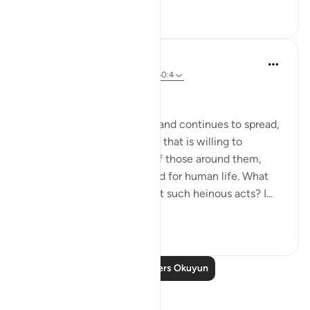
0
0
Hammad Fahim
2 yıl önce
·
referans
ayet 40:16-18, 40:4
No injustice Today!
As the genocide escalates and continues to spread,
we are witnessing a regime that is willing to
mercilessly take the lives of those around them,
showing complete disregard for human life. What
emboldens them to commit such heinous acts? I...
Daha fazla gör
20
4
Daha Fazla Ders Okuyun
Yansımalar