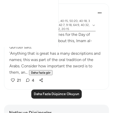
Abdel-Minem Mustafa
7 yıl önce
·
ayet 38:26, 88:1, 56:1, 37:21, 40:15, 50:20, 40:18, 3
referans
0:56, 19:39, 50:34, 101:1-3, 42:7, 9:18, 64:9, 40:32,
82:14-15, 4:87, 69:1-3, 50:42, 20:15
Allah gives 20 different names for the Day of
Judgement in the Quran! About this, Imam al-
Qurtubi said:
'Anything that is great has a many descriptions and
names; this was part of the oral tradition of the
Arabs. Consider how important the sword is to
them, an...
Daha fazla gör
21
4
Daha Fazla Düşünce Okuyun
Notlar ve Düşünceler