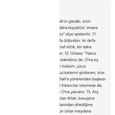
Bağlam içinde okuyun
Bölüm 40, Sayfa 469, Juz 24
10
.
Ama inkar edenlere, "Allah'ın gazabı, sizin
birbirinize olan öfkenizden daha büyüktür; imana
çağrıldığınızda inkar ederdiniz" diye seslenilir.
11
.
Onlar: "Rabbimiz! Bizi iki defa öldürdün, iki defa
dirilttin. Biz de suçlarımızı itiraf ettik, bir daha
çıkmağa yol var mıdır?" derler.
12
.
Onlara: "Yalnız
Allah çağrıldığı zaman inkar ederdiniz de, O'na eş
koşulunca inanırdınız. Bugün hüküm, yüce
Allah'ındır" denir.
13
.
Size mucizelerini gösteren, size
gökten rızık indiren O'dur. Allah'a yönelenden başkası
ibret almaz.
14
.
Ey inananlar! İnkarcılar istemese de,
dini yalnız Allah'a has kılarak O'na yalvarın.
15
.
Arş
sahibi, varlıkların en yücesi olan Allah, kavuşma
gününü ihtar etmek için kullarından dilediğine
emriyle vahyi indirir.
16
.
O gün onlar meydana