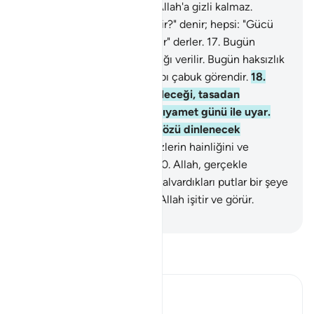
çıkarlar; onların hiçbir şeyi Allah'a gizli kalmaz.
"Bugün hükümranlık kimindir?" denir; hepsi: "Gücü
herşeye yeten tek Allah'ındır" derler.
17
.
Bugün
herkese, kazandığının karşılığı verilir. Bugün haksızlık
yoktur. Doğrusu Allah, hesabı çabuk görendir.
18
.
Onları, yüreklerin ağıza geleceği, tasadan
yutkunacakları, yaklaşan kıyamet günü ile uyar.
Zalimlerin ne dostu ne de sözü dinlenecek
şefaatçisi olur.
19
.
Allah gözlerin hainliğini ve
gönüllerin gizlediğini bilir.
20
.
Allah, gerçekle
hükmeder. O'nu bırakıp da yalvardıkları putlar bir şeye
hüküm veremez. Şüphesiz Allah işitir ve görür.
-
Turkish Translation(Diyanet)
Tefsir okuyun.
Ibn Kathir (Abridged)