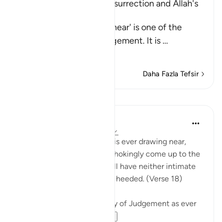
Warning of the Day of Resurrection and Allah's
judgement on that Day
`The Day that is drawing near' is one of the
names of the Day of Judgement. It is
…
Devamını oku
Daha Fazla Tefsir
Dersler
In the Shade of the Quran
31 hafta önce
·
referans
ayet 40:18
Warn them of the Day that is ever drawing near,
when people's hearts will chokingly come up to the
throats. The wrongdoers will have neither intimate
friend nor intercessor to be heeded. (Verse 18)
The surah describes the Day of Judgement as ever
drawing near...
Daha fazla gör