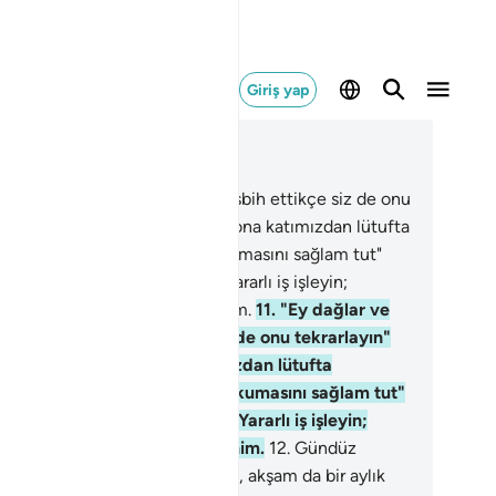
Giriş yap
ğlam içinde okuyun
üm 34, Sayfa 429, Juz 22
.
"Ey dağlar ve kuşlar! Davud tesbih ettikçe siz de onu
rarlayın" diyerek and olsun ki, ona katımızdan lütufta
lunduk; "geniş zırhlar yap, dokumasını sağlam tut"
e ona demiri yumuşak kıldık. Yararlı iş işleyin;
ğrusu Ben yaptıklarınızı görenim.
11
.
"Ey dağlar ve
şlar! Davud tesbih ettikçe siz de onu tekrarlayın"
yerek and olsun ki, ona katımızdan lütufta
lunduk; "geniş zırhlar yap, dokumasını sağlam tut"
e ona demiri yumuşak kıldık. Yararlı iş işleyin;
ğrusu Ben yaptıklarınızı görenim.
12
.
Gündüz
iğinde bir aylık mesafeye gidip, akşam da bir aylık