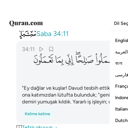
Dil Se
034
ان اعمل سابغات وقدر في السرد
Saba
34:11
Englis
34:11
العربية
ﲊ
ﲋﲌ
ﲍ
ﲎ
ﲏ
বাংলা
ارسی
França
"Ey dağlar ve kuşlar! Davud tesbih ettikçe siz d
ona katımızdan lütufta bulunduk; "geniş zırhlar
Indon
demiri yumuşak kıldık. Yararlı iş işleyin; doğrus
Italia
Kelime kelime
Dutch
Tefsir okuyun.