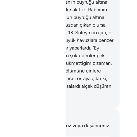
safeden gelen rüzgarı Süleyman'ın buyruğu altına
dik. Onun için su gibi erimiş bakır akıttık. Rabbinin
iyle, yanında iş gören cinleri onun buyruğu altına
rdik ki, bunlar içinde buyruğumuzdan çıkan olursa
 alevli ateşin azabını tattırırdık.
13
.
Süleyman için, o
 dilerse, mabedler, heykeller, büyük havuzlara benzer
aklar ve taşınması güç kazanlar yaparlardı. "Ey
vud ailesi, şükredin! Kullarımdan şükredenler pek
ır."
14
.
Süleyman'ın ölümüne hükmettiğimiz zaman,
cak değneğini yiyen kurt onun ölümünü cinlere
kettirdi. O, ölü olarak yere düşünce, ortaya çıktı ki,
et cinler görülmeyeni bilmiş olsalardı alçak düşüren
 azap içinde kalmazlardı.
rkish Translation(Diyanet)
tlar ve Düşünceler
 ayetle ilgili herhangi bir notunuz veya düşünceniz
k.