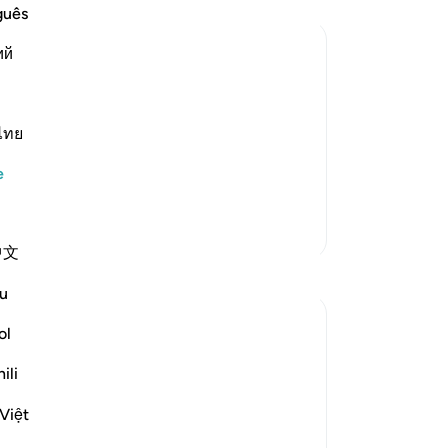
me
guês
ver
ий
izn
ve
t and Messenger Dawud (David), peace
ona
ne
ไทย
at bounty, giving him both prophethood
çan
 He blessed him with a mighty voice.
e
Da
azd
Daha Fazla Tefsir
an
中文
far
Yansımalar
şay
u
bir
Dr Maryam Fayyaz
-
Tu
ol
46 hafta önce
·
ayet 20:114, 67:2, 53:39-40, 34:10-11,
ili
referans
12:55, 28:14
No
Bismillah
Bu
Việt
In continuation from previous reflection
yo