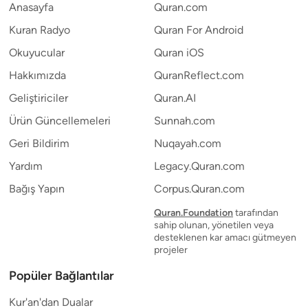
Anasayfa
Quran.com
Kuran Radyo
Quran For Android
Okuyucular
Quran iOS
Hakkımızda
QuranReflect.com
Geliştiriciler
Quran.AI
Ürün Güncellemeleri
Sunnah.com
Geri Bildirim
Nuqayah.com
Yardım
Legacy.Quran.com
Bağış Yapın
Corpus.Quran.com
Quran.Foundation
tarafından
sahip olunan, yönetilen veya
desteklenen kar amacı gütmeyen
projeler
Popüler Bağlantılar
Kur'an'dan Dualar