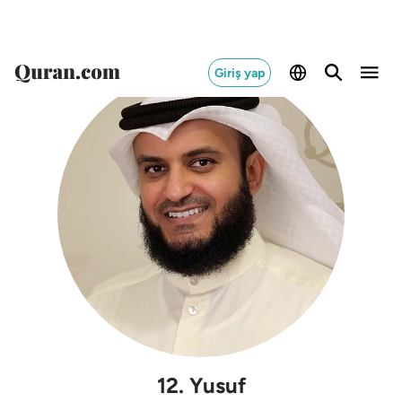
Giriş yap
12
.
Yusuf