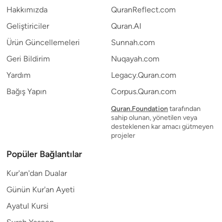
Hakkımızda
QuranReflect.com
Geliştiriciler
Quran.AI
Ürün Güncellemeleri
Sunnah.com
Geri Bildirim
Nuqayah.com
Yardım
Legacy.Quran.com
Bağış Yapın
Corpus.Quran.com
Quran.Foundation
tarafından
sahip olunan, yönetilen veya
desteklenen kar amacı gütmeyen
projeler
Popüler Bağlantılar
Kur'an'dan Dualar
Günün Kur'an Ayeti
Ayatul Kursi