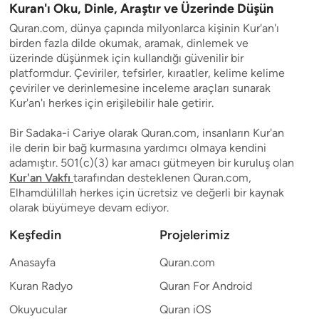
Kuran'ı Oku, Dinle, Araştır ve Üzerinde Düşün
Quran.com, dünya çapında milyonlarca kişinin Kur'an'ı
birden fazla dilde okumak, aramak, dinlemek ve
üzerinde düşünmek için kullandığı güvenilir bir
platformdur. Çeviriler, tefsirler, kıraatler, kelime kelime
çeviriler ve derinlemesine inceleme araçları sunarak
Kur'an'ı herkes için erişilebilir hale getirir.
Bir Sadaka-i Cariye olarak Quran.com, insanların Kur'an
ile derin bir bağ kurmasına yardımcı olmaya kendini
adamıştır. 501(c)(3) kar amacı gütmeyen bir kuruluş olan
Kur'an Vakfı
tarafından desteklenen Quran.com,
Elhamdülillah herkes için ücretsiz ve değerli bir kaynak
olarak büyümeye devam ediyor.
Keşfedin
Projelerimiz
Anasayfa
Quran.com
Kuran Radyo
Quran For Android
Okuyucular
Quran iOS