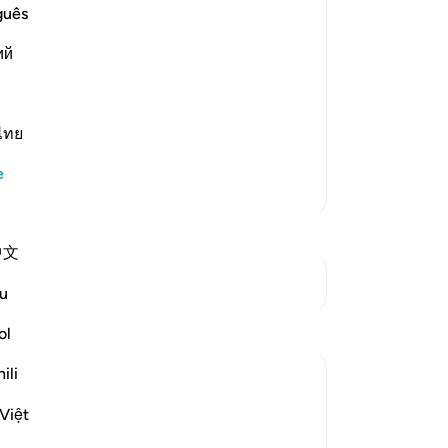
içi
guês
than Resurrection
sü
infinite power, which He demonstrated
ий
yok
hey wondered about and whose
ola
ora
her
ไทย
ora
e
yet
Daha Fazla Tefsir
rız
ek
中文
ağa
ins
Kavşaklara bakın
u
bir
Yansımalar
ba
ol
tom
ili
Nur A
ile
2 yıl önce
·
referans
ayet 50:11
böy
Việt
If Allah can revive even the deadest of
rı
lands, how can people believe that he