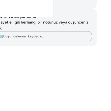
rkish Translation(Diyanet)
tlar ve Düşünceler
 ayetle ilgili herhangi bir notunuz veya düşünceniz
k.
Düşüncelerinizi kaydedin…