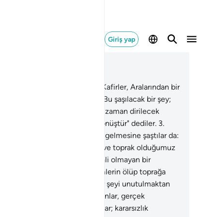
Giriş yap
ğlam içinde okuyun
üm 50, Sayfa 518, Juz 26
af. Şanlı Kuran'a and olsun.
2
.
Kafirler, Aralarından bir
rıcının gelmesine şaştılar da: "Bu şaşılacak bir şey;
düğümüz ve toprak olduğumuz zaman dirilecek
iz? Bu, ihtimali olmayan bir dönüştür" dediler.
3
.
irler, Aralarından bir uyarıcının gelmesine şaştılar da:
u şaşılacak bir şey; öldüğümüz ve toprak olduğumuz
man dirilecek miyiz? Bu, ihtimali olmayan bir
üştür" dediler.
4
.
Onlardan kimlerin ölüp toprağa
ıştığını biliyoruz. Katımızda her şeyi unutulmaktan
uyan bir kitap vardır.
5
.
Hayır; onlar, gerçek
dilerine gelince onu yalanladılar; kararsızlık