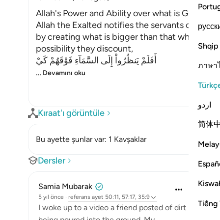
Portu
Allah's Power and Ability over what is Greater 
Allah the Exalted notifies the servants of His 
русск
by creating what is bigger than that which t
Shqip
possibility they discount,
أَفَلَمْ يَنظُرُواْ إِلَى السَّمَآءِ فَوْقَهُمْ كَيْ
ภาษา
…
Devamını oku
Türkç
اردو
Kıraat'ı görüntüle
简体
Bu ayette şunlar var: 1 Kavşaklar
Melay
Dersler
Españ
Kiswah
Samia Mubarak
5 yıl önce
·
referans
ayet 50:11, 57:17, 35:9
Tiếng 
I woke up to a video a friend posted of dirt
being poured into the ground. My