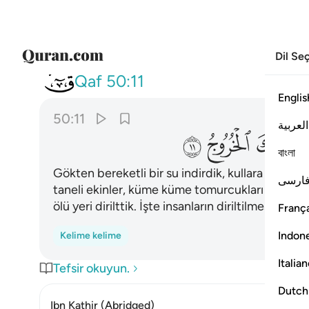
Dil Se
050
رزقا للعباد واحيينا به بلدة
Qaf
50:11
Englis
50:11
العربية
ﲨ
ﲩ
ﲪ
বাংলা
Gökten bereketli bir su indirdik, kullara rızık o
ارسی
taneli ekinler, küme küme tomurcukları olan boyl
ölü yeri dirilttik. İşte insanların diriltilmesi de bö
França
Indon
Kelime kelime
Italia
Tefsir okuyun.
Dutch
Ibn Kathir (Abridged)