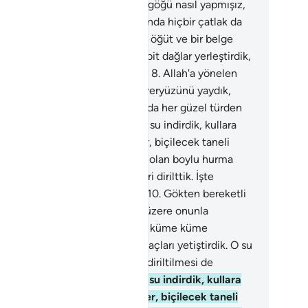
ndedirler.
6
.
Onlar, üstlerindeki göğü nasıl yapmışız,
slemişizdir bir bakmazlar mı? Onda hiçbir çatlak da
tur.
7
.
Allah'a yönelen her kula öğüt ve bir belge
rak yeryüzünü yaydık, oraya sabit dağlar yerleştirdik,
da her güzel türden yetiştirdik.
8
.
Allah'a yönelen
 kula öğüt ve bir belge olarak yeryüzünü yaydık,
ya sabit dağlar yerleştirdik, orada her güzel türden
iştirdik.
9
.
Gökten bereketli bir su indirdik, kullara
ık olmak üzere onunla bahçeler, biçilecek taneli
inler, küme küme tomurcukları olan boylu hurma
çları yetiştirdik. O su ile ölü yeri dirilttik. İşte
anların diriltilmesi de böyledir.
10
.
Gökten bereketli
 su indirdik, kullara rızık olmak üzere onunla
hçeler, biçilecek taneli ekinler, küme küme
urcukları olan boylu hurma ağaçları yetiştirdik. O su
 ölü yeri dirilttik. İşte insanların diriltilmesi de
ledir.
11
.
Gökten bereketli bir su indirdik, kullara
zık olmak üzere onunla bahçeler, biçilecek taneli