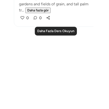
gardens and fields of grain, and tall palm
tr...
Daha fazla gör
0
0
Daha Fazla Ders Okuyun