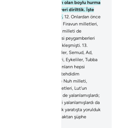
inler, küme küme tomurcukları olan boylu hurma
çları yetiştirdik. O su ile ölü yeri dirilttik. İşte
anların diriltilmesi de böyledir.
12
.
Onlardan önce
 milleti, Ressliler, Semud, Ad, Firavun milletleri,
'un kardeşleri, Eykeliler, Tubba milleti de
lanlamışlardı; evet bunların hepsi peygamberleri
lanlamışlardı da tehdidim gerçekleşmişti.
13
.
lardan önce Nuh milleti, Ressliler, Semud, Ad,
avun milletleri, Lut'un kardeşleri, Eykeliler, Tubba
leti de yalanlamışlardı; evet bunların hepsi
ygamberleri yalanlamışlardı da tehdidim
rçekleşmişti.
14
.
Onlardan önce Nuh milleti,
sliler, Semud, Ad, Firavun milletleri, Lut'un
deşleri, Eykeliler, Tubba milleti de yalanlamışlardı;
et bunların hepsi peygamberleri yalanlamışlardı da
hdidim gerçekleşmişti.
15
.
Biz ilk yaratışta yorulduk
? Hayır; onlar yeniden yaratılmaktan şüphe
mektedirler.