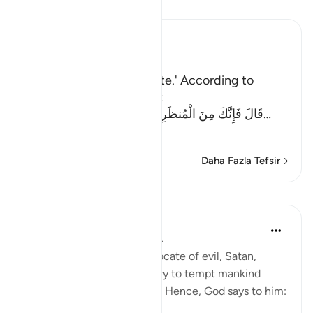
Tefsir okuyun.
Ibn Kathir (Abridged)
اذْهَبْ
`(Go,) I will give you respite.' According to
another Ayah (Allah) said:
قَالَ فَإِنَّكَ مِنَ الْمُنظَرِينَ - إِلَى يَوْمِ الْوَقْتِ الْمَعْلُوم
…
Devamını oku
Daha Fazla Tefsir
Dersler
In the Shade of the Quran
31 hafta önce
·
referans
ayet 17:63
It is God's will that the advocate of evil, Satan,
should have his respite to try to tempt mankind
away from divine guidance. Hence, God says to him: