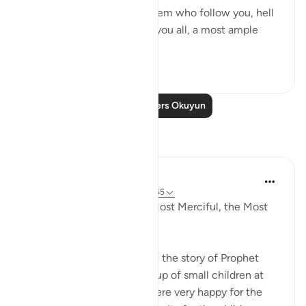
"Begone! As for those of them who follow you, hell
will be the recompense of you all, a most ample
recompens...
Daha fazla gör
0
0
Daha Fazla Ders Okuyun
Yansımalar
Razia Zahra
33 hafta önce
·
referans
ayet 17:61-65
In the Name of Allah, the Most Merciful, the Most
Merciful,
Yesterday, I went to narrate the story of Prophet
Eesa Alahis salaam to a group of small children at
the masjid. The teachers were very happy for the