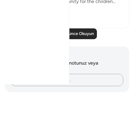
children to gain the opportunity for the children...
Daha fazla gör
8
0
Daha Fazla Düşünce Okuyun
Notlar ve Düşünceler
Bu ayetle ilgili herhangi bir notunuz veya
düşünceniz yok.
Düşüncelerinizi kaydedin…