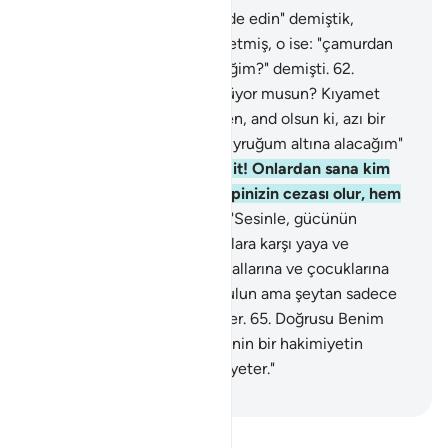
61
.
Meleklere: "Adem'e secde edin" demiştik,
İblis'ten başka hepsi secde etmiş, o ise: "çamurdan
yarattığına mı secde edeceğim?" demişti.
62
.
"Benden üstün kıldığını görüyor musun? Kıyamet
gününe kadar beni ertelersen, and olsun ki, azı bir
yana, onun soyunu kendi buyruğum altına alacağım"
demişti.
63
.
Allah: "Haydi git! Onlardan sana kim
uyarsa bil ki, cehennem hepinizin cezası olur, hem
de tam bir ceza" dedi.
64
.
"Sesinle, gücünün
yettiğini yerinden oynat, onlara karşı yaya ve
atlılarınla haykırarak yürü, mallarına ve çocuklarına
ortak ol, onlara vaadlerde bulun ama şeytan sadece
onları aldatmak için vaadeder.
65
.
Doğrusu Benim
mümin kullarım üzerinde senin bir hakimiyetin
olamaz. Rabbin vekil olarak yeter."
-
Turkish Translation(Diyanet)