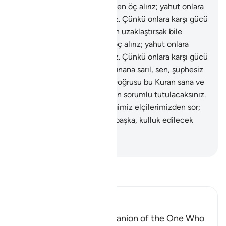
bile doğrusu Biz kendilerinden öç alırız; yahut onlara
vadettiğimizi sana gösteririz. Çünkü onlara karşı gücü
yetenleriz.
42
.
Seni onlardan uzaklaştırsak bile
doğrusu Biz kendilerinden öç alırız; yahut onlara
vadettiğimizi sana gösteririz. Çünkü onlara karşı gücü
yetenleriz.
43
.
Sana vahyolunana sarıl, sen, şüphesiz
doğru yol üzerindesin.
44
.
Doğrusu bu Kuran sana ve
ümmetine bir öğüttür, ondan sorumlu tutulacaksınız.
45
.
Senden önce gönderdiğimiz elçilerimizden sor;
Biz, Rahman olan Allah'tan başka, kulluk edilecek
tanrılar meşru kılmış mıyız?
-
Turkish Translation(Diyanet)
Tefsir okuyun.
Ibn Kathir (Abridged)
The Shaytan is the Companion of the One Who