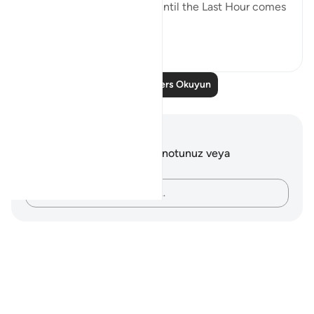
be in such state of doubt "until the Last Hour comes
sudd...
Daha fazla gör
0
0
Daha Fazla Ders Okuyun
Notlar ve Düşünceler
Bu ayetle ilgili herhangi bir notunuz veya
düşünceniz yok.
Düşüncelerinizi kaydedin…