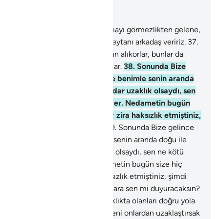
Bağlam içinde okuyun
Bölüm 43, Sayfa 492, Juz 25
36
.
Rahman olan Allah'ı anmayı görmezlikten gelene,
yanından ayrılmayacak bir şeytanı arkadaş veririz.
37
.
Şüphesiz onlar bunları yoldan alıkorlar, bunlar da
doğru yola eriştiklerini sanırlar.
38
.
Sonunda Bize
gelince arkadaşına: "Keşke benimle senin aranda
doğu ile batı arasındaki kadar uzaklık olsaydı, sen
ne kötü arkadaş imişsin!" der. Nedametin bugün
size hiç faydası dokunmaz; zira haksızlık etmiştiniz,
şimdi azabda ortaksınız.
39
.
Sonunda Bize gelince
arkadaşına: "Keşke benimle senin aranda doğu ile
batı arasındaki kadar uzaklık olsaydı, sen ne kötü
arkadaş imişsin!" der. Nedametin bugün size hiç
faydası dokunmaz; zira haksızlık etmiştiniz, şimdi
azabda ortaksınız.
40
.
Sağırlara sen mi duyuracaksın?
Yoksa körleri ve apaçık sapıklıkta olanları doğru yola
sen mi eriştireceksin?
41
.
Seni onlardan uzaklaştırsak