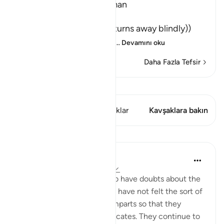
turns away from Ar-Rahman
وَمَن يَعْشُ
(And whosoever Ya`shu (turns away blindly))
means, whoever willfully
…
Devamını oku
Daha Fazla Tefsir
Kıraat'ı görüntüle
Bu ayette şunlar var: 1 Kavşaklar
Kavşaklara bakın
Dersler
In the Shade of the Quran
31 hafta önce
·
referans
ayet 43:38
The unbelievers continue to have doubts about the
Qur'an because their hearts have not felt the sort of
pleasure and happiness it imparts so that they
appreciate the truth it advocates. They continue to