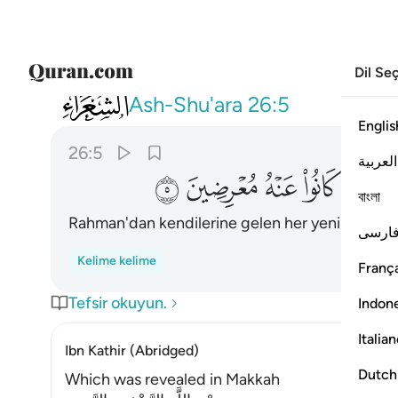
Dil Se
026
وما ياتيهم من ذكر من الرحمان محدث الا
Ash-Shu'ara
26:5
Englis
26:5
العربية
ﱢ
ﱣ
ﱤ
ﱥ
ﱦ
বাংলা
Rahman'dan kendilerine gelen her yeni öğütten 
ارسی
Kelime kelime
França
Tefsir okuyun.
Indon
Italia
Ibn Kathir (Abridged)
Dutch
Which was revealed in Makkah