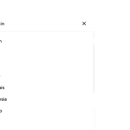
çin
Giriş yap
Ba
h
Böl
1
.
T
ﱛ
ﱜ
ﱝ
ﱞ
ﱟ
ﱠ
ﱡ
İn
Biz
mutlaka yüz çevirirler.
boy
ف
he
Devamını Okuyun
is
yal
ken
esia
Ora
Şüp
no
ço
me