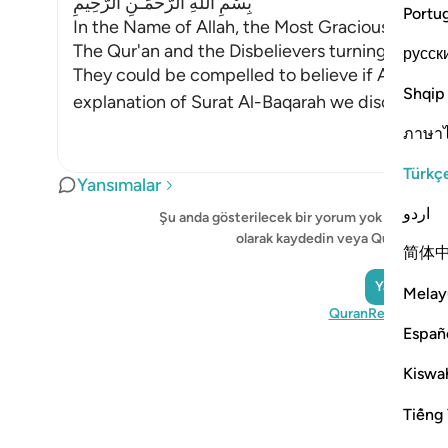
بِسْمِ اللَّهِ الرَّحْمَـنِ الرَّحِيمِ
Portu
In the Name of Allah, the Most Gracious, the Mo
The Qur'an and the Disbelievers turning away;
русск
They could be compelled to believe if Allah so 
Shqip
explanation of Surat Al-Baqarah we discussed t
ภาษา
Türkç
Yansımalar
اردو
Şu anda gösterilecek bir yorum yok - kendi 
olarak kaydedin veya QuranReflec
简体
Yansıma Ek
Melay
QuranReflect'i ziya
Españ
Kiswah
Tiếng 
Notes