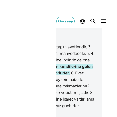
Giriş yap
ğlam içinde okuyun
üm 26, Sayfa 367, Juz 19
a, Sin, Mim.
2
.
Bunlar apaçık Kitap'ın ayetleridir.
3
.
anmıyorlar diye nerdeyse kendini mahvedeceksin.
4
.
 dilesek onlara gökten bir mucize indiririz de ona
un eğip kalırlar.
5
.
Rahman'dan kendilerine gelen
r yeni öğütten mutlaka yüz çevirirler.
6
.
Evet,
anladılar; alay edip durdukları şeylerin haberleri
dilerine ulaşacaktır.
7
.
Yeryüzüne bakmazlar mı?
da, bitkilerden nice güzel çiftler yetiştirmişizdir.
8
.
hesiz bunlarda Allah'ın kudretine işaret vardır, ama
ğu inanmazlar.
9
.
Rabbin şüphesiz güçlüdür,
rhametlidir.