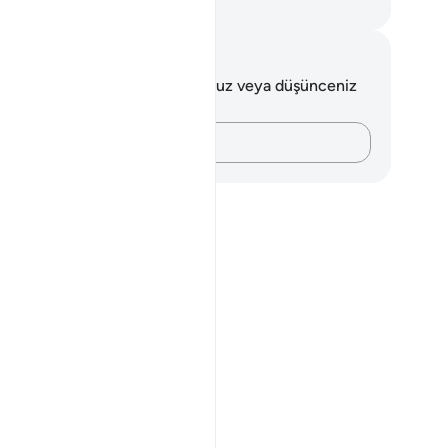
rkish Translation(Diyanet)
tlar ve Düşünceler
 ayetle ilgili herhangi bir notunuz veya düşünceniz
k.
Düşüncelerinizi kaydedin…