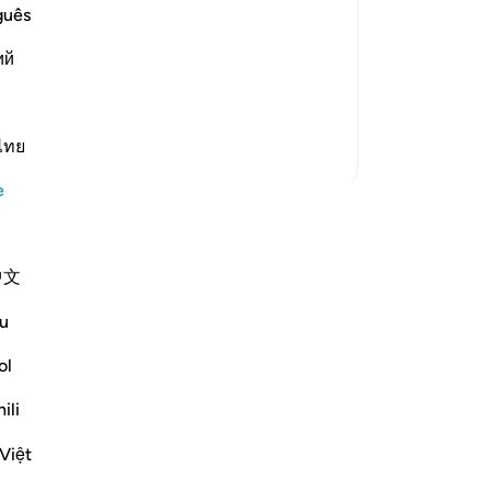
-
Tu
guês
st Merciful.
ий
No
willed At the beginning of the
Bu
he le
…
Devamını oku
yo
ไทย
Daha Fazla Tefsir
e
yorumunuzu yazmaya başlayın ve özel
t topluluğuyla paylaşın.
中文
le
u
ret edin.
ol
ili
Việt