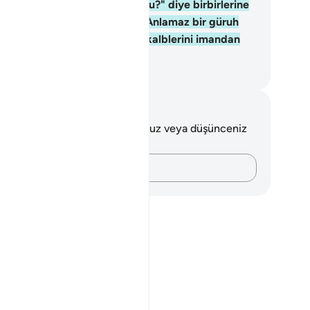
ince, "Sizi bir kimse görüyor mu?" diye birbirlerine
karlar, sonra dönüp giderler. Anlamaz bir güruh
malarına karşılık Allah onların kalblerini imandan
ndürmüştür.
rkish Translation(Diyanet)
tlar ve Düşünceler
 ayetle ilgili herhangi bir notunuz veya düşünceniz
k.
Düşüncelerinizi kaydedin…