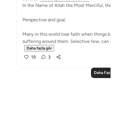
In the Name of Allah the Most Merciful, the Especial
Perspective and goal.
Many in this world lose faith when things become di
suffering around them. Selective few, can see that tri
Daha fazla gör
19
3
Daha Fazla Düşün
Notes
placeholders
close