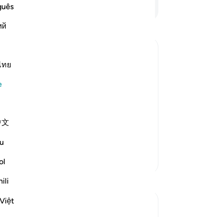
in
Devamını Okuyun
guês
ba
ий
ol
dö
-
Tu
ไทย
No
e
Bu
yo
中文
 repentance, nor do they learn a
…
u
Daha Fazla Tefsir
ol
ili
Việt