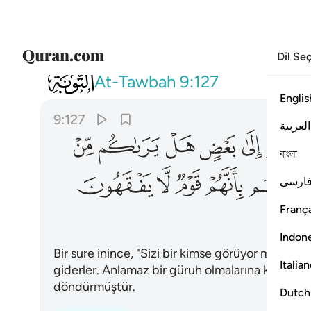
Dil Se
009
واذا ما انزلت سورة نظر بعضهم الى بعض
At-Tawbah
9:127
Englis
9:127
العربية
ﲋ
ﲌ
ﲍ
ﲎ
ﲏ
বাংলা
ﲖ
ﲗ
ﲘ
ﲙ
ﲚ
ارسی
França
Indon
Bir sure inince, "Sizi bir kimse görüyor mu?" diy
Italia
giderler. Anlamaz bir güruh olmalarına karşılık A
döndürmüştür.
Dutch