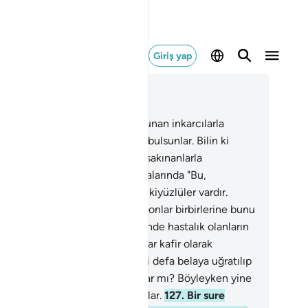
Giriş yap
ğlam içinde okuyun
üm 9, Sayfa 207, Juz 11
3
.
Ey inananlar! Yakınınızda bulunan inkarcılarla
aşın; sizi kendilerine karşı sert bulsunlar. Bilin ki
ah, kendisine karşı gelmekten sakınanlarla
aberdir.
124
.
Bir sure inince, aralarında "Bu,
ginizin imanını artırdı?" diyen ikiyüzlüler vardır.
nanların ise imanını artırmıştır; onlar birbirlerine bunu
jdelemek isterler.
125
.
Kalblerinde hastalık olanların
 pisliklerine pislik katmıştır; onlar kafir olarak
üşlerdir.
126
.
Onlar, yılda bir iki defa belaya uğratılıp
tihana çekildiklerini görmüyorlar mı? Böyleyken yine
be etmiyorlar, ibret de almıyorlar.
127
.
Bir sure