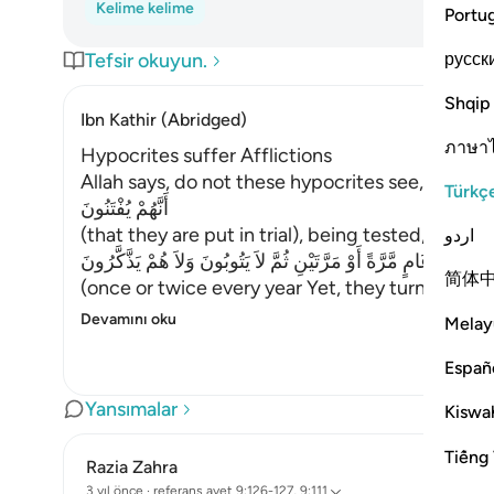
Kelime kelime
Portu
русск
Tefsir okuyun.
Shqip
Ibn Kathir (Abridged)
ภาษา
Hypocrites suffer Afflictions
Allah says, do not these hypocrites see,
Türkç
أَنَّهُمْ يُفْتَنُونَ
(that they are put in trial), being tested,
اردو
فِى كُلِّ عَامٍ مَّرَّةً أَوْ مَرَّتَيْنِ ثُمَّ لاَ يَتُوبُونَ وَلاَ هُمْ يَذَّكَّرُونَ
简体
(once or twice every year Yet, they turn not in
Devamını oku
Melay
Españ
Yansımalar
Kiswah
Tiếng 
Razia Zahra
3 yıl önce
·
referans
ayet 9:126-127, 9:111