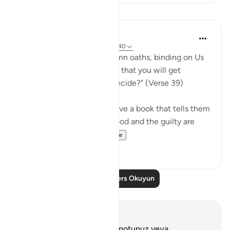
Dersler
In the Shade of the Quran
31 hafta önce
·
referans
ayet 68:39-40
"Or have you received solemn oaths, binding on Us
till the Day of Resurrection, that you will get
whatever you yourselves decide?" (Verse 39)
If the unbelievers do not have a book that tells them
that those who submit to God and the guilty are
treated in the ...
Daha fazla gör
0
0
Daha Fazla Ders Okuyun
Notlar ve Düşünceler
Bu ayetle ilgili herhangi bir notunuz veya