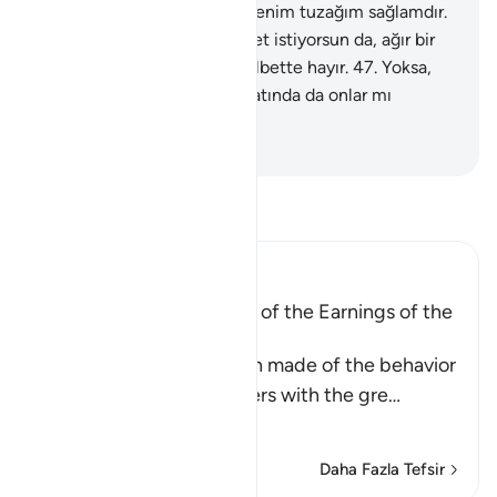
mehil veriyorum; doğrusu Benim tuzağım sağlamdır.
46
.
Yoksa, sen onlardan ücret istiyorsun da, ağır bir
borç altında mı kalıyorlar? Elbette hayır.
47
.
Yoksa,
gaybın bilgisi kendilerinin katında da onlar mı
yazıyorlar?
-
Turkish Translation(Diyanet)
Tefsir okuyun.
Ibn Kathir (Abridged)
A Parable of the Removal of the Earnings of the
Disbelievers
This is a parable that Allah made of the behavior
of the Quraysh disbelievers with the gre
…
Devamını oku
Daha Fazla Tefsir