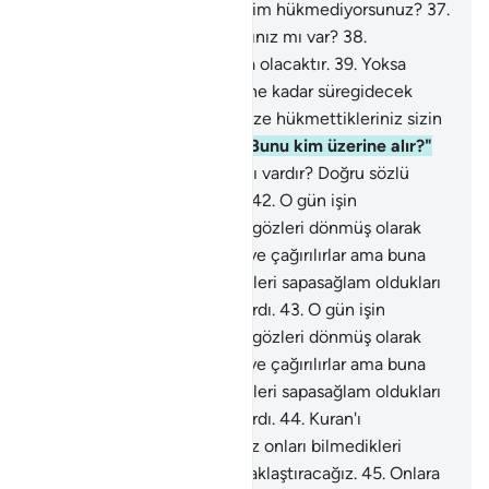
36
.
Ne oluyorsunuz? Ne biçim hükmediyorsunuz?
37
.
Yoksa okuduğunuz bir kitabınız mı var?
38
.
Seçtikleriniz herhalde orada olacaktır.
39
.
Yoksa
aleyhimizde, kıyamet gününe kadar süregidecek
ahidleriniz mi var ki, kendinize hükmettikleriniz sizin
olacaktır?
40
.
Sor onlara: "Bunu kim üzerine alır?"
41
.
Yoksa onların ortakları mı vardır? Doğru sözlü
iseler ortaklarını getirsinler.
42
.
O gün işin
dehşetinden baldırlar açılır; gözleri dönmüş olarak
yüzlerini zillet bürür; secdeye çağırılırlar ama buna
güçleri yetmez. Oysa, kendileri sapasağlam oldukları
zaman secdeye çağırılmışlardı.
43
.
O gün işin
dehşetinden baldırlar açılır; gözleri dönmüş olarak
yüzlerini zillet bürür; secdeye çağırılırlar ama buna
güçleri yetmez. Oysa, kendileri sapasağlam oldukları
zaman secdeye çağırılmışlardı.
44
.
Kuran'ı
yalanlayanları Bana bırak; Biz onları bilmedikleri
yerden yavaş yavaş azaba yaklaştıracağız.
45
.
Onlara