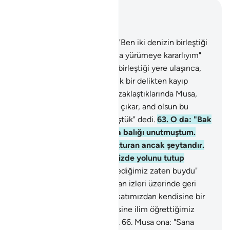
Bağlam içinde okuyun
Bölüm 18, Sayfa 301, Juz 15
60
.
Musa, genç arkadaşına: "Ben iki denizin birleştiği
yere ulaşmağa, yahut yıllarca yürümeye kararlıyım"
demişti.
61
.
İkisi, iki denizin birleştiği yere ulaşınca,
balıklarını unutmuşlardı, balık bir delikten kayıp
denizi boyladı.
62
.
Oradan uzaklaştıklarında Musa,
yanındaki gence: "Azığımızı çıkar, and olsun bu
yolculuğumuzda yorgun düştük" dedi.
63
.
O da: "Bak
sen! Kayalığa vardığımızda balığı unutmuştum.
Bana onu hatırlamamı unutturan ancak şeytandır.
Balık şaşılacak şekilde denizde yolunu tutup
gitmiş" dedi.
64
.
Musa: "İstediğimiz zaten buydu"
dedi. Hemen geldikleri yoldan izleri üzerinde geri
döndüler.
65
.
Bu arada ikisi katımızdan kendisine bir
rahmet verdiğimiz ve kendisine ilim öğrettiğimiz
kullarımızdan birini buldular.
66
.
Musa ona: "Sana