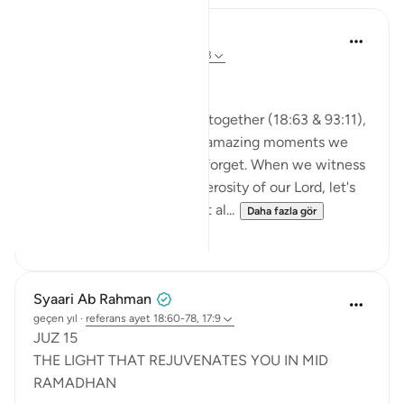
A Siddiqui
2 yıl önce
·
referans
ayet 93:11, 18:63
🐟 Don't Forget the Fish
Reflecting on these verses together (18:63 & 93:11),
I was thinking about those amazing moments we
witness and then so easily forget. When we witness
the Power, Might, and Generosity of our Lord, let's
try to remember it. Let's not al...
Daha fazla gör
25
16
Syaari Ab Rahman
geçen yıl
·
referans
ayet 18:60-78, 17:9
JUZ 15
THE LIGHT THAT REJUVENATES YOU IN MID
RAMADHAN