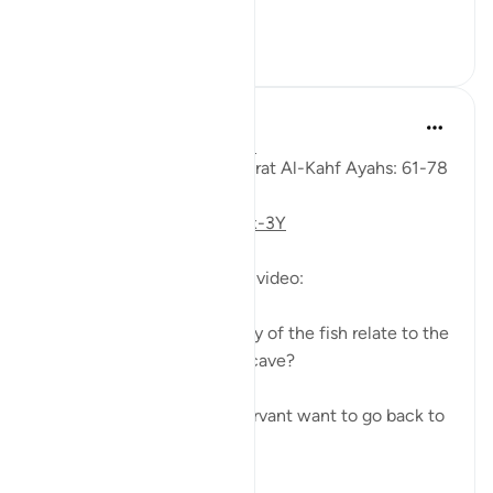
indeed...
Daha fazla gör
0
0
Fadel Soliman
6 yıl önce
·
referans
ayet 18:61-78
Taddabor (Pondering) of Surat Al-Kahf Ayahs: 61-78
https://youtu.be/gkeAPcwx-3Y
Questions answered in this video:
- In what way does the story of the fish relate to the
story of the fellows of the cave?
- Why did Moses and his servant want to go back to
...
Daha fazla gör
6
0