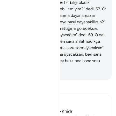
öğretileni bana hayra götüren bir bilgi olarak
öğretmen için peşinden gelebilir miyim?" dedi.
67
.
O:
"Sen doğrusu benim yaptıklarıma dayanamazsın,
bilgice kavrayamadığın bir şeye nasıl dayanabilirsin?"
dedi.
68
.
Musa: "İnşallah sabrettiğimi göreceksin,
sana hiçbir işte baş kaldırmayacağım" dedi.
69
.
O da:
"O halde, bana uyacaksan, ben sana anlatmadıkça
herhangi bir şey hakkında bana soru sormayacaksın"
dedi.
70
.
O da: "O halde, bana uyacaksan, ben sana
anlatmadıkça herhangi bir şey hakkında bana soru
sormayacaksın" dedi.
-
Turkish Translation(Diyanet)
Tefsir okuyun.
Ibn Kathir (Abridged)
The Story of Musa and Al-Khidr