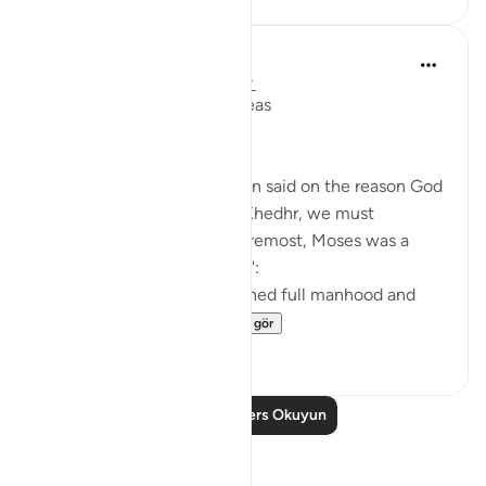
Salah Soltan
7 yıl önce
·
referans
ayet 18:60-69
The Convergence of the Seas
Regardless of what has been said on the reason God
ordered Moses to seek Al-Khedhr, we must
remember that, first and foremost, Moses was a
veritable 'sea of knowledge':
[NOW WHEN [Moses] reached full manhood and
had become ma...
Daha fazla gör
1
0
Daha Fazla Ders Okuyun
Yansımalar