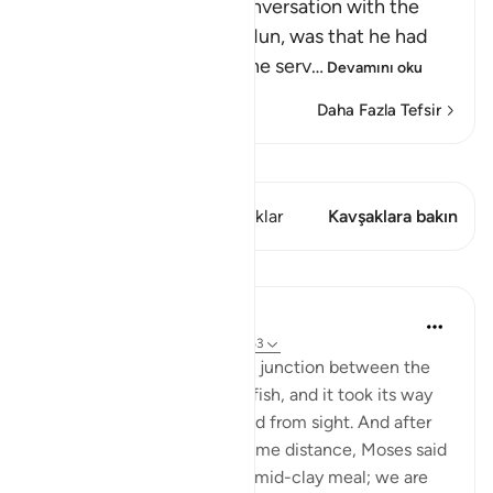
The reason for Musa's conversation with the
boy-servant, Yusha` bin Nun, was that he had
been told about one of the serv
…
Devamını oku
Daha Fazla Tefsir
Kıraat'ı görüntüle
Bu ayette şunlar var: 1 Kavşaklar
Kavşaklara bakın
Dersler
In the Shade of the Quran
31 hafta önce
·
referans
ayet 18:61-63
But when they reached the junction between the
two seas, they forgot their fish, and it took its way
into the sea and disappeared from sight. And after
they had marched on for some distance, Moses said
to his servant: 'Bring us our mid-clay meal; we are