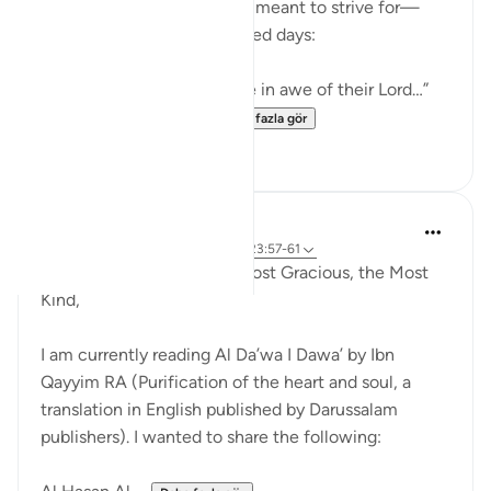
people whose state we are meant to strive for—
especially in these 10 blessed days:
“Indeed, those who tremble in awe of their Lord…”
“And those who beli...
Daha fazla gör
7
3
Razia Zahra
4 yıl önce
·
referans
ayet 37:86-87, 23:57-61
In the Name of Allah the Most Gracious, the Most
Kind,
I am currently reading Al Da’wa I Dawa’ by Ibn
Qayyim RA (Purification of the heart and soul, a
translation in English published by Darussalam
publishers). I wanted to share the following: