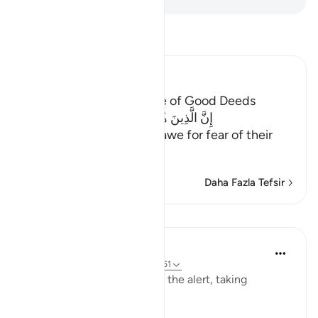
Tefsir okuyun.
Ibn Kathir (Abridged)
Description of the People of Good Deeds
إِنَّ الَّذِينَ هُم مِّنْ خَشْيةِ رَبِّهِمْ مُّشْفِقُونَ
(Verily, those who live in awe for fear of their
Lord;)
…
Devamını oku
Daha Fazla Tefsir
Dersler
In the Shade of the Quran
31 hafta önce
·
referans
ayet 23:57-61
The believers are always on the alert, taking
necessary precautions: