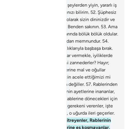
51
.
Ey Peygamberler! Temiz şeylerden yiyin, yararlı iş
işleyin; doğrusu Ben, yaptığınızı bilirim.
52
.
Şüphesiz
bu Müslümanlık, bir tek din olarak sizin dininizdir ve
Ben de Rabbinizim; öyleyse Benden sakının.
53
.
Ama
insanlar din konusunda aralarında bölük bölük oldular.
Her bölük kendi tuttuğu yoldan memnundur.
54
.
Onları bir süreye kadar sapıklıklarıyla başbaşa bırak.
55
.
Kendilerine mal ve oğullar vermekle, iyiliklerde
onlar için acele ettiğimizi mi zannederler? Hayır;
farkında değiller.
56
.
Kendilerine mal ve oğullar
vermekle, iyiliklerde onlar için acele ettiğimizi mi
zannederler? Hayır; farkında değiller.
57
.
Rablerinden
korkarak titreyenler, Rablerinin ayetlerine inananlar,
Rablerine eş koşmayanlar, Rablerine dönecekleri için
kalbleri ürpererek vermeleri gerekeni verenler, işte
onlar iyi işlerde yarış ederler, o uğurda ileri geçerler.
58
.
Rablerinden korkarak titreyenler, Rablerinin
ayetlerine inananlar, Rablerine eş koşmayanlar,