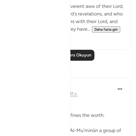
Truly, those who stand in reverent awe of their Lord,
and who believe in their Lord's revelations, and who
do not associate any partners with their Lord, and
who give away whatever they have...
Daha fazla gör
1
0
Daha Fazla Ders Okuyun
Yansımalar
Ali Ali
12 hafta önce
·
referans
ayet 23:57-61
Bismillah.
It is not the amount that defines the worth.
Allah ﷻ mentions in Sūrah Al-Mu’minūn a group of