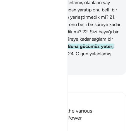
böyle yaparız.
19
.
O gün, yalanlamış olanların vay
haline!.
20
.
Sizi bayağı bir sudan yaratıp onu belli bir
süreye kadar sağlam bir yere yerleştirmedik mi?
21
.
Sizi bayağı bir sudan yaratıp onu belli bir süreye kadar
sağlam bir yere yerleştirmedik mi?
22
.
Sizi bayağı bir
sudan yaratıp onu belli bir süreye kadar sağlam bir
yere yerleştirmedik mi?
23
.
Buna gücümüz yeter;
Biz ne güzel güç yetireniz!
24
.
O gün yalanlamış
olanların vay haline!
-
Turkish Translation(Diyanet)
Tefsir okuyun.
Ibn Kathir (Abridged)
The Call to contemplate the various
Manifestations of Allah's Power
Allah says,