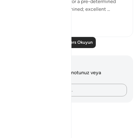
placing it in a safe lodging for a pre-determined
term? Thus have We determined; excellent ...
Daha fazla gör
0
0
Daha Fazla Ders Okuyun
Notlar ve Düşünceler
Bu ayetle ilgili herhangi bir notunuz veya
düşünceniz yok.
Düşüncelerinizi kaydedin…