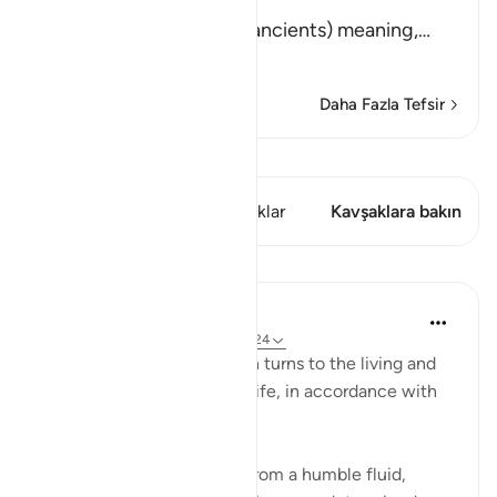
أَلَمْ نُهْلِكِ الاٌّوَّلِينَ
(Did We not destroy the ancients) meaning,
…
Devamını oku
Daha Fazla Tefsir
Kıraat'ı görüntüle
Bu ayette şunlar var: 1 Kavşaklar
Kavşaklara bakın
Dersler
In the Shade of the Quran
31 hafta önce
·
referans
ayet 77:20-24
The next round of the surah turns to the living and
how they are brought into life, in accordance with
elaborate planning:
Have We not created you from a humble fluid,