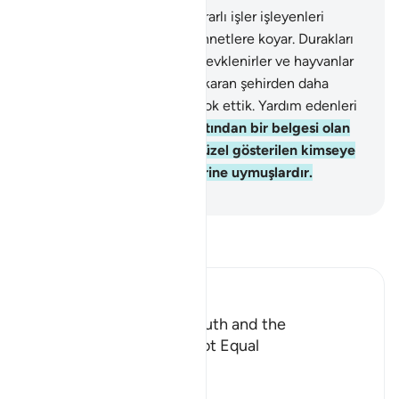
12
.
Doğrusu Allah, inanıp yararlı işler işleyenleri
içlerinden ırmaklar akan cennetlere koyar. Durakları
ateş olduğu halde kafirler, zevklenirler ve hayvanlar
gibi yerler.
13
.
Seni sürüp çıkaran şehirden daha
kuvvetli olan nice şehirler yok ettik. Yardım edenleri
bulunmadı.
14
.
Rabbinin katından bir belgesi olan
kimse, kötü işi kendisine güzel gösterilen kimseye
benzer mi? Bunlar heveslerine uymuşlardır.
-
Turkish Translation(Diyanet)
Tefsir okuyun.
Ibn Kathir (Abridged)
The Worshipper of the Truth and the
Worshipper of Lust are not Equal
Allah says:
أَفَمَن كَانَ عَلَى بَيِّنَةٍ مِّن رَّبِّهِ