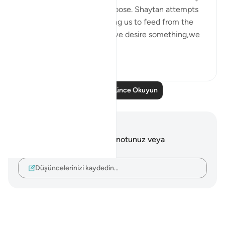
from him.It is our will to choose. Shaytan attempts
to lead us astray by tempting us to feed from the
wrong source.Generally if we desire something,we
w...
Daha fazla gör
6
3
Daha Fazla Düşünce Okuyun
Notlar ve Düşünceler
Bu ayetle ilgili herhangi bir notunuz veya
düşünceniz yok.
Düşüncelerinizi kaydedin…