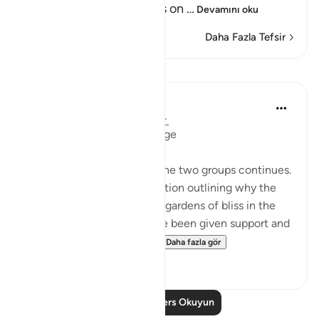
(Can then he, who stands on
…
Devamını oku
Daha Fazla Tefsir
Dersler
In the Shade of the Quran
31 hafta önce
·
referans
ayet 47:14
The Reward: a Physical Image
The comparison between the two groups continues.
This by virtue of an explanation outlining why the
believers are admitted into gardens of bliss in the
life to come after they have been given support and
honour in this present lif...
Daha fazla gör
1
0
Daha Fazla Ders Okuyun