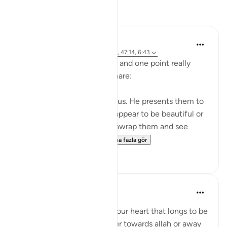
Yansımalar
A Siddiqui
5 yıl önce
·
referans
ayet 4:120, 27:4, 47:14, 6:43
I listened to a lecture today and one point really
stood out, so I wanted to share:
Shaytan gift-wraps sins for us. He presents them to
us in such a way that they appear to be beautiful or
good. But it is upon us to unwrap them and see
them for what they tr...
Daha fazla gör
39
12
Maryam Nazar
5 yıl önce
·
referans
ayet 47:14
Desire is something within our heart that longs to be
satisfied.It can lead us either towards allah or away