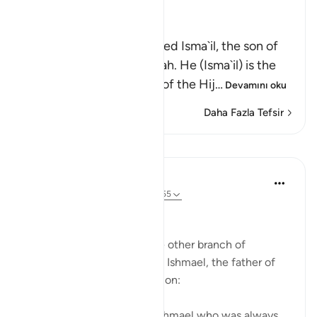
Ibn Kathir (Abridged)
Mentioning Isma`il
Here Allah has commended Isma`il, the son of
Ibrahim, the Friend of Allah. He (Isma`il) is the
father of all of the Arabs of the Hij
…
Devamını oku
Daha Fazla Tefsir
Dersler
In the Shade of the Quran
31 hafta önce
·
referans
ayet 19:54-55
More Prophets
Now the surah refers to the other branch of
Abraham's seed, bringing in Ishmael, the father of
the Arabs, for special mention:
And mention in the Book Ishmael who was always