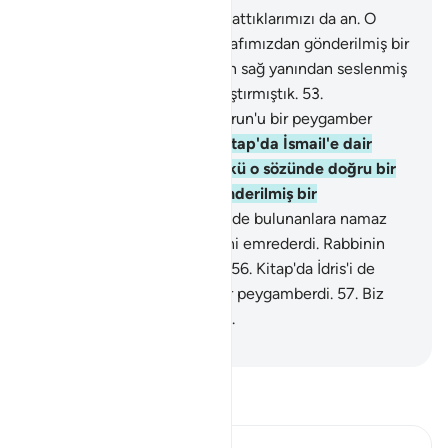
51
.
Kitap'da Musa'ya dair anlattıklarımızı da an. O
seçkin kılınmış bir insan, tarafımızdan gönderilmiş bir
peygamberdi.
52
.
Ona Tur'un sağ yanından seslenmiş
ve konuşmak için onu yaklaştırmıştık.
53
.
Rahmetimizden, kardeşi Harun'u bir peygamber
olarak ona bağışladık.
54
.
Kitap'da İsmail'e dair
anlattıklarımızı da an. Çünkü o sözünde doğru bir
kimse idi, tarafımızdan gönderilmiş bir
peygamberdi.
55
.
Çevresinde bulunanlara namaz
kılmalarını, zekat vermelerini emrederdi. Rabbinin
katında hoşnutluğa ermişti.
56
.
Kitap'da İdris'i de
zikret, çünkü o dosdoğru bir peygamberdi.
57
.
Biz
onu yüce bir yere yükselttik.
-
Turkish Translation(Diyanet)
Tefsir okuyun.