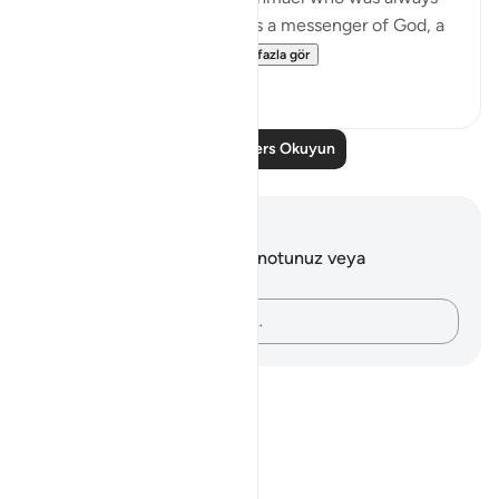
true to his promise, and was a messenger of God, a
prophet. He used to...
Daha fazla gör
0
0
Daha Fazla Ders Okuyun
Notlar ve Düşünceler
Bu ayetle ilgili herhangi bir notunuz veya
düşünceniz yok.
Düşüncelerinizi kaydedin…