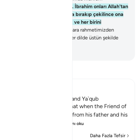
kalmayacağımı umarım."
49
.
İbrahim onları Allah'tan
başka taptıklarıyla başbaşa bırakıp çekilince ona
İshak ve Yakub'u bahşettik ve her birini
peygamber yaptık.
50
.
Onlara rahmetimizden
bağışta bulunduk. Onların her dilde üstün şekilde
anılmalarını sağladık.
-
Turkish Translation(Diyanet)
Tefsir okuyun.
Ibn Kathir (Abridged)
Allah gave Ibrahim Ishaq and Ya`qub
Allah, the Exalted, says that when the Friend of
Allah (Ibrahim) withdrew from his father and his
people for the sa
…
Devamını oku
Daha Fazla Tefsir