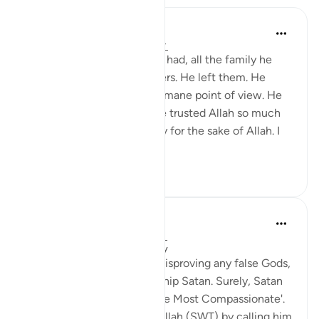
Yomna Zahran
6 yıl önce
·
referans
ayet 19:48-49
They were all the family he had, all the family he
knew. They were disbelievers. He left them. He
became all alone from a humane point of view. He
said he’d call upon Allah, he trusted Allah so much
that he left his entire family for the sake of Allah. I
wonde...
Daha fazla gör
5
0
Sami B
8 yıl önce
·
referans
ayet 19:41-50
Yayınlanan
MAS Ibn Sina Community
Ibrahim (AS) starts out by disproving any false Gods,
explicitly says 'Do not worship Satan. Surely, Satan
is ever rebellious against the Most Compassionate'.
Ibrahim (AS) then praises Allah (SWT) by calling him