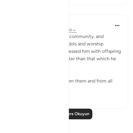
Dersler
In the Shade of the Quran
31 hafta önce
·
referans
ayet 19:49-50
Abraham left his father, his community, and
homeland, as well as their idols and worship
practices. God, however, blessed him with offspring
and gave him what was better than that which he
had sacrificed.
When he had withdrawn from them and from all
that they...
Daha fazla gör
0
0
Daha Fazla Ders Okuyun
Yansımalar