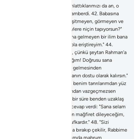
41
.
Kitap'da İbrahim'e dair anlattıklarımızı da an, o
şüphesiz dosdoğru bir peygamberdi.
42
.
Babasına
şöyle demişti: "Babacığım! İşitmeyen, görmeyen ve
sana bir faydası olmayan şeylere niçin tapıyorsun?"
43
.
"Babacığım! Doğrusu sana gelmeyen bir ilim bana
geldi. Bana uy, seni doğru yola eriştireyim."
44
.
"Babacığım! Şeytana tapma, çünkü şeytan Rahman'a
baş kaldırmıştır"
45
.
"Babacığım! Doğrusu sana
Rahman katından bir azabın gelmesinden
korkuyorum ki böylece şeytanın dostu olarak kalırsın."
46
.
Babası: "Ey İbrahim! Sen benim tanrılarımdan yüz
çevirmek mi istiyorsun? Bundan vazgeçmezsen
mutlaka seni taşlarım; uzun bir süre benden uzaklaş
git." dedi.
47
.
İbrahim şöyle cevap verdi: "Sana selam
olsun. Senin için Rabbim'den mağfiret dileyeceğim,
çünkü O, bana karşı çok lütufkardır."
48
.
"Sizi
Allah'tan başka taptıklarınızla bırakıp çekilir, Rabbime
yalvarırım. Rabbime yalvarışımda mahrum