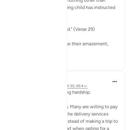
with in Ayah 28, Mary says nothing other than
carrying out what her amazing child has instructed
her to say:
"But she pointed to the child." (Verse 29)
Again, we are left to imagine their amazement,
anger...
Daha fazla gör
0
0
Hammad Fahim
2 yıl önce
·
referans
ayet 19:26, 19:29-30, 65:4
Being mindful of Allah during hardship.
We all seek ease in our lives. Many are willing to pay
for convenience; consider the delivery services
available at our fingertips instead of making a trip to
the store. We pay for comfort when opting for a