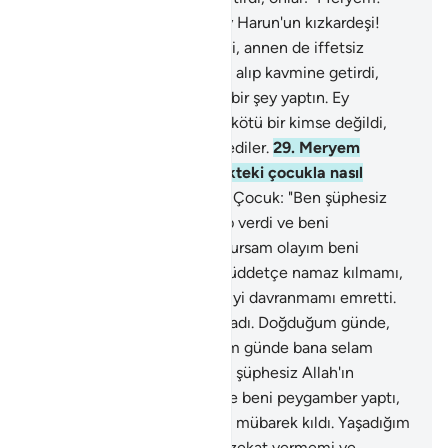
Utanılacak bir şey yaptın. Ey Harun'un kızkardeşi!
Baban kötü bir kimse değildi, annen de iffetsiz
değildi" dediler.
28
.
Çocuğu alıp kavmine getirdi,
onlar: "Meryem! Utanılacak bir şey yaptın. Ey
Harun'un kızkardeşi! Baban kötü bir kimse değildi,
annen de iffetsiz değildi" dediler.
29
.
Meryem
çocuğu gösterdi. "Biz beşikteki çocukla nasıl
konuşabiliriz?" dediler.
30
.
Çocuk: "Ben şüphesiz
Allah'ın kuluyum. Bana kitap verdi ve beni
peygamber yaptı, nerede olursam olayım beni
mübarek kıldı. Yaşadığım müddetçe namaz kılmamı,
zekat vermemi ve anneme iyi davranmamı emretti.
Beni bedbaht bir zorba kılmadı. Doğduğum günde,
öleceğim günde, dirileceğim günde bana selam
olsun" dedi.
31
.
Çocuk: "Ben şüphesiz Allah'ın
kuluyum. Bana kitap verdi ve beni peygamber yaptı,
nerede olursam olayım beni mübarek kıldı. Yaşadığım
müddetçe namaz kılmamı, zekat vermemi ve