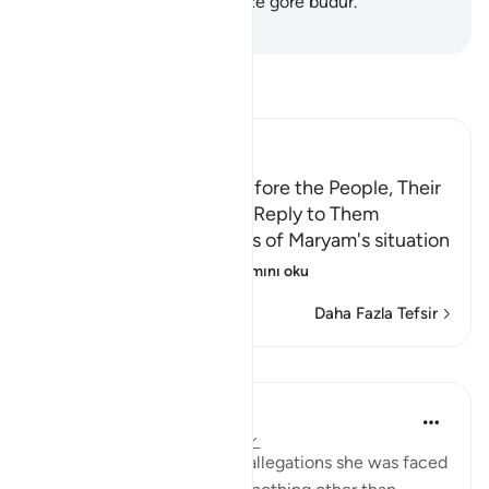
Meryem oğlu İsa gerçek söze göre budur.
-
Turkish Translation(Diyanet)
Tefsir okuyun.
Ibn Kathir (Abridged)
Maryam with Al-Masih before the People, Their
Rejection of Her and His Reply to Them
Allah, the Exalted, informs of Maryam's situation
when she was com
…
Devamını oku
Daha Fazla Tefsir
Dersler
In the Shade of the Quran
31 hafta önce
·
referans
ayet 19:29
In her own defence to the allegations she was faced