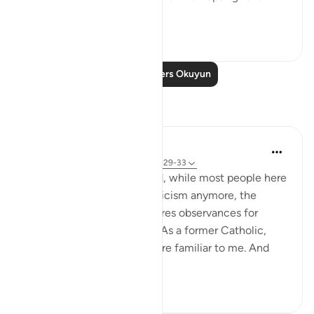
first-class ...
Daha fazla gör
20
1
Daha Fazla Ders Okuyun
Yansımalar
Rabi'a Brown
geçen yıl
·
referans
ayet 19:11-15, 19:29-33
I currently live in Spain, and, while most people here
don't really practice Catholicism anymore, the
national calendar still features observances for
Catholic saints' feast days. As a former Catholic,
most of the saints' names are familiar to me. And
today (J...
Daha fazla gör
24
9