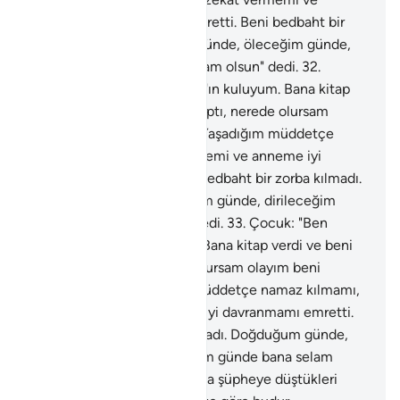
anneme iyi davranmamı emretti. Beni bedbaht bir
zorba kılmadı. Doğduğum günde, öleceğim günde,
dirileceğim günde bana selam olsun" dedi.
32
.
Çocuk: "Ben şüphesiz Allah'ın kuluyum. Bana kitap
verdi ve beni peygamber yaptı, nerede olursam
olayım beni mübarek kıldı. Yaşadığım müddetçe
namaz kılmamı, zekat vermemi ve anneme iyi
davranmamı emretti. Beni bedbaht bir zorba kılmadı.
Doğduğum günde, öleceğim günde, dirileceğim
günde bana selam olsun" dedi.
33
.
Çocuk: "Ben
şüphesiz Allah'ın kuluyum. Bana kitap verdi ve beni
peygamber yaptı, nerede olursam olayım beni
mübarek kıldı. Yaşadığım müddetçe namaz kılmamı,
zekat vermemi ve anneme iyi davranmamı emretti.
Beni bedbaht bir zorba kılmadı. Doğduğum günde,
öleceğim günde, dirileceğim günde bana selam
olsun" dedi.
34
.
İşte hakkında şüpheye düştükleri