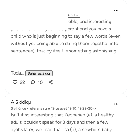
Rayaan Shafi
2 yıl önce
·
referans
ayet 19:29-30, 41:21
Language is a mysterious, noble, and interesting
phenomenon. If you are a parent and you have a
child who is just beginning to say a few words (even
without yet being able to string them together into
sentences), that by itself is something astonishing.
Toda...
Daha fazla gör
22
10
A Siddiqui
6 yıl önce
·
referans
sure 19 ve ayet 19:10, 19:29-30
Isn't it so interesting that Zechariah (a), a healthy
adult, couldn't speak for 3 days and then a few
ayahs later, we read that Isa (a), a newborn baby,