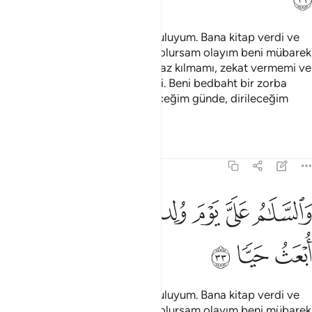
Çocuk: "Ben şüphesiz Allah'ın kuluyum. Bana kitap verdi ve
beni peygamber yaptı, nerede olursam olayım beni mübarek
kıldı. Yaşadığım müddetçe namaz kılmamı, zekat vermemi ve
anneme iyi davranmamı emretti. Beni bedbaht bir zorba
kılmadı. Doğduğum günde, öleceğim günde, dirileceğim
günde bana selam olsun" dedi.
Tefsirler
Dersler
Yansımalar
19:33
ﲕ
ﲖ
ﲗ
ﲘ
ﲙ
السلام علي يوم ولدت ويوم اموت ويوم ابعث حيا ٣٣
ﲚ
ﲛ
َٱلسَّلَـٰمُ عَلَىَّ يَوْمَ وُلِدتُّ وَيَوْمَ أَمُوتُ وَيَوْمَ أُبْعَثُ حَيًّۭا ٣٣
ﲜ
ﲝ
ﲞ
Çocuk: "Ben şüphesiz Allah'ın kuluyum. Bana kitap verdi ve
beni peygamber yaptı, nerede olursam olayım beni mübarek