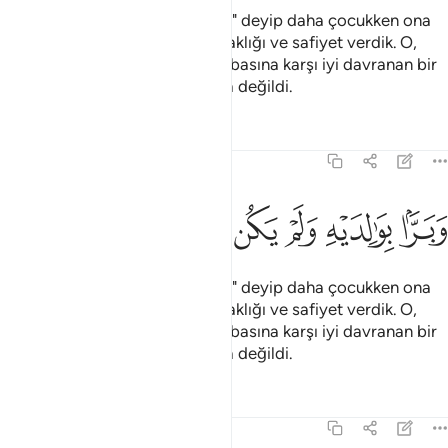
"Ey Yahya! Kitaba kuvvetle sarıl" deyip daha çocukken ona
hikmet, katımızdan kalp yumuşaklığı ve safiyet verdik. O,
Allah'tan sakınan ve anasına babasına karşı iyi davranan bir
kimse idi, baş kaldıran bir zorba değildi.
Tefsirler
Dersler
Yansımalar
19:14
ﱒ
ﱓ
ﱔ
برا بوالديه ولم يكن جبارا عصيا ١٤
ﱕ
ﱖ
ﱗ
ﱘ
َبَرًّۢا بِوَٰلِدَيْهِ وَلَمْ يَكُن جَبَّارًا عَصِيًّۭا ١٤
"Ey Yahya! Kitaba kuvvetle sarıl" deyip daha çocukken ona
hikmet, katımızdan kalp yumuşaklığı ve safiyet verdik. O,
Allah'tan sakınan ve anasına babasına karşı iyi davranan bir
kimse idi, baş kaldıran bir zorba değildi.
Tefsirler
Dersler
Yansımalar
19:15