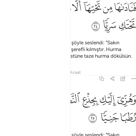
ﳀ
ﳁ
ﳂ
ﳃ
ﳄ
ﳅ
ناداها من تحتها الا تحزني قد جعل ربك تحتك سريا ٢٤
ﳆ
ﳇ
َنَادَىٰهَا مِن تَحْتِهَآ أَلَّا تَحْزَنِى قَدْ جَعَلَ رَبُّكِ تَحْتَكِ سَرِيًّۭا ٢٤
ﳈ
ﳉ
ﳊ
Onun altından bir ses kendisine şöyle seslendi: "Sakın
üzülme, Rabbin içinde bulunanı şerefli kılmıştır. Hurma
ağacını kendine doğru silkele, üstüne taze hurma dökülsün.
Tefsirler
Dersler
Yansımalar
Kıraat
19:25
ﳋ
ﳌ
ﳍ
ﳎ
هزي اليك بجذع النخلة تساقط عليك رطبا جنيا ٢٥
ﳏ
ﳐ
َهُزِّىٓ إِلَيْكِ بِجِذْعِ ٱلنَّخْلَةِ تُسَـٰقِطْ عَلَيْكِ رُطَبًۭا جَنِيًّۭا ٢٥
ﳑ
ﳒ
ﳓ
Onun altından bir ses kendisine şöyle seslendi: "Sakın