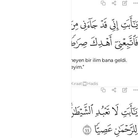
19:43
ﱱ
ﱲ
ﱳ
ﱴ
ﱵ
ﱶ
ﱷ
ﱸ
ﱹ
ا ابت اني قد جاءني من العلم ما لم ياتك فاتبعني اهدك صراطا سويا ٤٣
َـٰٓأَبَتِ إِنِّى قَدْ جَآءَنِى مِنَ ٱلْعِلْمِ مَا لَمْ يَأْتِكَ فَٱتَّبِعْنِىٓ أَهْدِكَ صِرَٰطًۭا سَو
ﱺ
ﱻ
ﱼ
ﱽ
ﱾ
"Babacığım! Doğrusu sana gelmeyen bir ilim bana geldi.
Bana uy, seni doğru yola eriştireyim."
Tefsirler
Dersler
Yansımalar
Kıraat
Hadis
19:44
ﱿ
ﲀ
ﲁ
ﲂﲃ
ﲄ
ﲅ
ا ابت لا تعبد الشيطان ان الشيطان كان للرحمان عصيا ٤٤
ﲆ
َـٰٓأَبَتِ لَا تَعْبُدِ ٱلشَّيْطَـٰنَ ۖ إِنَّ ٱلشَّيْطَـٰنَ كَانَ لِلرَّحْمَـٰنِ عَصِيًّۭا ٤٤
ﲇ
ﲈ
ﲉ