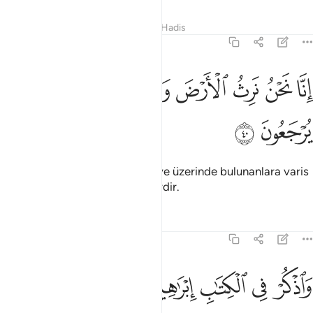
Tefsirler
Dersler
Yansımalar
Hadis
19:40
ﱎ
ﱏ
ﱐ
ﱑ
ﱒ
نا نحن نرث الارض ومن عليها والينا يرجعون ٤٠
ﱓ
ﱔ
ِنَّا نَحْنُ نَرِثُ ٱلْأَرْضَ وَمَنْ عَلَيْهَا وَإِلَيْنَا يُرْجَعُونَ ٤٠
ﱕ
ﱖ
Şüphesiz Biz bütün yeryüzüne ve üzerinde bulunanlara varis
olacağız. Onlar Bize döneceklerdir.
Tefsirler
Dersler
Yansımalar
19:41
ﱗ
ﱘ
ﱙ
ﱚﱛ
ﱜ
اذكر في الكتاب ابراهيم انه كان صديقا نبيا ٤١
ﱝ
ﱞ
ﱟ
َٱذْكُرْ فِى ٱلْكِتَـٰبِ إِبْرَٰهِيمَ ۚ إِنَّهُۥ كَانَ صِدِّيقًۭا نَّبِيًّا ٤١