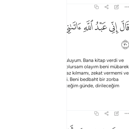
Tefsirler
Dersler
Yansımalar
19:30
ﱹ
ﱺ
ﱻ
ﱼ
ﱽ
ال اني عبد الله اتاني الكتاب وجعلني نبيا ٣٠
ﱾ
ﱿ
ﲀ
َالَ إِنِّى عَبْدُ ٱللَّهِ ءَاتَىٰنِىَ ٱلْكِتَـٰبَ وَجَعَلَنِى نَبِيًّۭا ٣٠
ﲁ
Çocuk: "Ben şüphesiz Allah'ın kuluyum. Bana kitap verdi ve
beni peygamber yaptı, nerede olursam olayım beni mübarek
kıldı. Yaşadığım müddetçe namaz kılmamı, zekat vermemi ve
anneme iyi davranmamı emretti. Beni bedbaht bir zorba
kılmadı. Doğduğum günde, öleceğim günde, dirileceğim
günde bana selam olsun" dedi.
Tefsirler
Dersler
Yansımalar
19:31
جعلني مباركا اين ما كنت واوصاني بالصلاة والزكاة ما دمت حيا ٣١