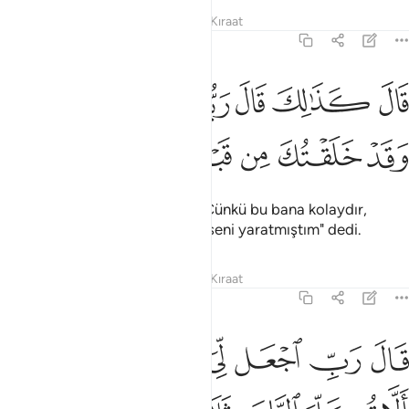
Tefsirler
Dersler
Yansımalar
Kıraat
19:9
ﲒ
ﲓ
ﲔ
ﲕ
ﲖ
ﲗ
ال كذالك قال ربك هو علي هين وقد خلقتك من قبل ولم تك شييا ٩
ﲘ
َالَ كَذَٰلِكَ قَالَ رَبُّكَ هُوَ عَلَىَّ هَيِّنٌۭ وَقَدْ خَلَقْتُكَ مِن قَبْلُ وَلَمْ تَكُ شَيْـًۭٔا ٩
ﲙ
ﲚ
ﲛ
ﲜ
ﲝ
ﲞ
ﲟ
ﲠ
Allah: "Rabbin böyle buyurdu; Çünkü bu bana kolaydır,
nitekim sen yokken daha önce seni yaratmıştım" dedi.
Tefsirler
Dersler
Yansımalar
Kıraat
19:10
ﲡ
ﲢ
ﲣ
ﲤ
ﲥﲦ
ﲧ
ال رب اجعل لي اية قال ايتك الا تكلم الناس ثلاث ليال سويا ١٠
ﲨ
َالَ رَبِّ ٱجْعَل لِّىٓ ءَايَةًۭ ۚ قَالَ ءَايَتُكَ أَلَّا تُكَلِّمَ ٱلنَّاسَ ثَلَـٰثَ لَيَالٍۢ س