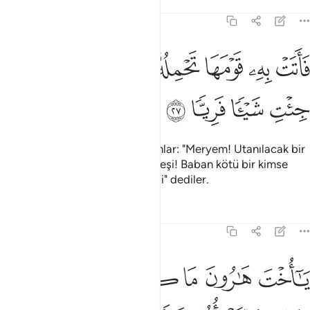
Tefsirler
Dersler
Yansımalar
19:27
ﱕ
ﱖ
ﱗ
ﱘﱙ
ﱚ
اتت به قومها تحمله قالوا يا مريم لقد جيت شييا فريا ٢٧
ﱛ
ﱜ
َأَتَتْ بِهِۦ قَوْمَهَا تَحْمِلُهُۥ ۖ قَالُوا۟ يَـٰمَرْيَمُ لَقَدْ جِئْتِ شَيْـًۭٔا فَرِيًّۭا 
ﱝ
ﱞ
ﱟ
ﱠ
Çocuğu alıp kavmine getirdi, onlar: "Meryem! Utanılacak bir
şey yaptın. Ey Harun'un kızkardeşi! Baban kötü bir kimse
değildi, annen de iffetsiz değildi" dediler.
Tefsirler
Dersler
Yansımalar
19:28
ﱡ
ﱢ
ﱣ
ﱤ
ﱥ
ا اخت هارون ما كان ابوك امرا سوء وما كانت امك بغيا ٢٨
ﱦ
ﱧ
َـٰٓأُخْتَ هَـٰرُونَ مَا كَانَ أَبُوكِ ٱمْرَأَ سَوْءٍۢ وَمَا كَانَتْ أُمُّكِ بَغِيًّۭا ٢٨