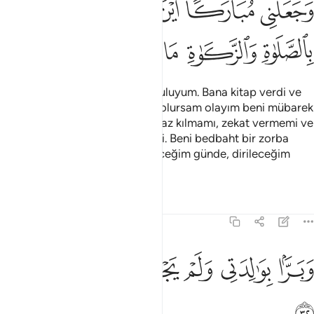
ﲂ
ﲃ
ﲄ
ﲅ
ﲆ
ﲇ
َجَعَلَنِى مُبَارَكًا أَيْنَ مَا كُنتُ وَأَوْصَـٰنِى بِٱلصَّلَوٰةِ وَٱلزَّكَوٰةِ مَا دُمْتُ حَيًّۭا
ﲈ
ﲉ
ﲊ
ﲋ
ﲌ
ﲍ
Çocuk: "Ben şüphesiz Allah'ın kuluyum. Bana kitap verdi ve
beni peygamber yaptı, nerede olursam olayım beni mübarek
kıldı. Yaşadığım müddetçe namaz kılmamı, zekat vermemi ve
anneme iyi davranmamı emretti. Beni bedbaht bir zorba
kılmadı. Doğduğum günde, öleceğim günde, dirileceğim
günde bana selam olsun" dedi.
Tefsirler
Dersler
Yansımalar
19:32
ﲎ
ﲏ
ﲐ
برا بوالدتي ولم يجعلني جبارا شقيا ٣٢
ﲑ
ﲒ
ﲓ
َبَرًّۢا بِوَٰلِدَتِى وَلَمْ يَجْعَلْنِى جَبَّارًۭا شَقِيًّۭا ٣٢
ﲔ