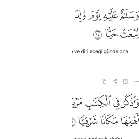
ﱙ
ﱚ
ﱛ
ﱜ
ﱝ
سلام عليه يوم ولد ويوم يموت ويوم يبعث حيا ١٥
ﱞ
ﱟ
َسَلَـٰمٌ عَلَيْهِ يَوْمَ وُلِدَ وَيَوْمَ يَمُوتُ وَيَوْمَ يُبْعَثُ حَيًّۭا ١٥
ﱠ
ﱡ
ﱢ
Doğduğu günde, öleceği günde ve dirileceği günde ona
selam olsun.
Tefsirler
Dersler
Yansımalar
19:16
ﱣ
ﱤ
ﱥ
ﱦ
ﱧ
اذكر في الكتاب مريم اذ انتبذت من اهلها مكانا شرقيا ١٦
ﱨ
ﱩ
َٱذْكُرْ فِى ٱلْكِتَـٰبِ مَرْيَمَ إِذِ ٱنتَبَذَتْ مِنْ أَهْلِهَا مَكَانًۭا شَرْقِيًّۭا ١٦
ﱪ
ﱫ
ﱬ
ﱭ
Kitabda Meryem'i de an. O, ailesinden ayrılarak, doğu