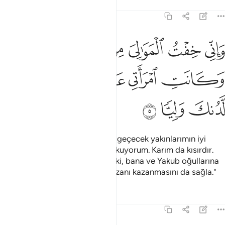
Tefsirler
Dersler
Yansımalar
19:5
ﱞ
ﱟ
ﱠ
ﱡ
ﱢ
اني خفت الموالي من ورايي وكانت امراتي عاقرا فهب لي من لدنك وليا
َإِنِّى خِفْتُ ٱلْمَوَٰلِىَ مِن وَرَآءِى وَكَانَتِ ٱمْرَأَتِى عَاقِرًۭا فَهَبْ لِى مِن لَّ
ﱣ
ﱤ
ﱥ
ﱦ
ﱧ
ﱨ
ﱩ
ﱪ
ﱫ
Doğrusu, benden sonra yerime geçecek yakınlarımın iyi
hareket etmeyeceklerinden korkuyorum. Karım da kısırdır.
Katından bana bir oğul bağışla ki, bana ve Yakub oğullarına
mirasçı olsun. Rabbim! Onun, rızanı kazanmasını da sağla."
Tefsirler
Dersler
Yansımalar
19:6