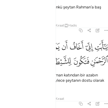
"Babacığım! Şeytana tapma, çünkü şeytan Rahman'a baş
kaldırmıştır"
Tefsirler
Dersler
Yansımalar
Kıraat
Hadis
19:45
ﲊ
ﲋ
ﲌ
ﲍ
ﲎ
ﲏ
ﲐ
ا ابت اني اخاف ان يمسك عذاب من الرحمان فتكون للشيطان وليا ٤٥
َـٰٓأَبَتِ إِنِّىٓ أَخَافُ أَن يَمَسَّكَ عَذَابٌۭ مِّنَ ٱلرَّحْمَـٰنِ فَتَكُونَ لِلشَّيْطَـٰنِ وَلِي
ﲑ
ﲒ
ﲓ
ﲔ
ﲕ
"Babacığım! Doğrusu sana Rahman katından bir azabın
gelmesinden korkuyorum ki böylece şeytanın dostu olarak
kalırsın."
Tefsirler
Dersler
Yansımalar
Kıraat
19:46