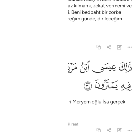
kıldı. Yaşadığım müddetçe namaz kılmamı, zekat vermemi ve
anneme iyi davranmamı emretti. Beni bedbaht bir zorba
kılmadı. Doğduğum günde, öleceğim günde, dirileceğim
günde bana selam olsun" dedi.
Tefsirler
Dersler
Yansımalar
19:34
ﲟ
ﲠ
ﲡ
ﲢﲣ
ﲤ
الك عيسى ابن مريم قول الحق الذي فيه يمترون ٣٤
ﲥ
ﲦ
َٰلِكَ عِيسَى ٱبْنُ مَرْيَمَ ۚ قَوْلَ ٱلْحَقِّ ٱلَّذِى فِيهِ يَمْتَرُونَ ٣٤
ﲧ
ﲨ
ﲩ
İşte hakkında şüpheye düştükleri Meryem oğlu İsa gerçek
söze göre budur.
Tefsirler
Dersler
Yansımalar
Kıraat
19:35