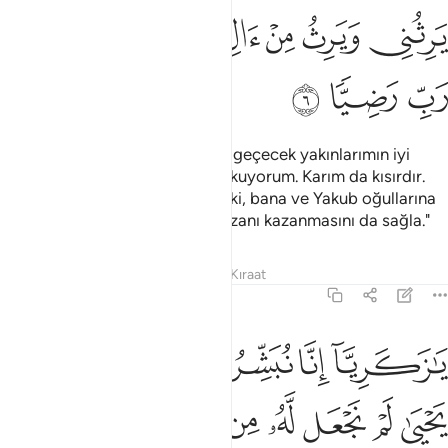
ﱬ
ﱭ
ﱮ
ﱯ
رثني ويرث من ال يعقوب واجعله رب رضيا ٦
ﱰﱱ
ﱲ
َرِثُنِى وَيَرِثُ مِنْ ءَالِ يَعْقُوبَ ۖ وَٱجْعَلْهُ رَبِّ رَضِيًّۭا ٦
ﱳ
ﱴ
ﱵ
Doğrusu, benden sonra yerime geçecek yakınlarımın iyi
hareket etmeyeceklerinden korkuyorum. Karım da kısırdır.
Katından bana bir oğul bağışla ki, bana ve Yakub oğullarına
mirasçı olsun. Rabbim! Onun, rızanı kazanmasını da sağla."
Tefsirler
Dersler
Yansımalar
Kıraat
19:7
ﱶ
ﱷ
ﱸ
ﱹ
ﱺ
ا زكريا انا نبشرك بغلام اسمه يحيى لم نجعل له من قبل سميا ٧
َـٰزَكَرِيَّآ إِنَّا نُبَشِّرُكَ بِغُلَـٰمٍ ٱسْمُهُۥ يَحْيَىٰ لَمْ نَجْعَل لَّهُۥ مِن قَبْلُ سَمِيًّۭا ٧
ﱻ
ﱼ
ﱽ
ﱾ
ﱿ
ﲀ
ﲁ
ﲂ