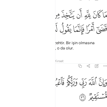
ﲪ
ﲫ
ﲬ
ﲭ
ﲮ
ﲯ
ﲰﲱ
ﲲﲳ
ﲴ
ا كان لله ان يتخذ من ولد سبحانه اذا قضى امرا فانما يقول له كن فيكون 
َا كَانَ لِلَّهِ أَن يَتَّخِذَ مِن وَلَدٍۢ ۖ سُبْحَـٰنَهُۥٓ ۚ إِذَا قَضَىٰٓ أَمْرًۭا فَإِنَّمَا يَقُولُ لَهُۥ كُن فَيَ
ﲵ
ﲶ
ﲷ
ﲸ
ﲹ
ﲺ
ﲻ
ﲼ
Allah çocuk edinmez, O münezzehtir. Bir işin olmasına
hükmederse ona ancak "Ol" der, o da olur.
Tefsirler
Dersler
Yansımalar
Kıraat
19:36
ﲽ
ﲾ
ﲿ
ﳀ
ﳁﳂ
ﳃ
ان الله ربي وربكم فاعبدوه هاذا صراط مستقيم ٣٦
ﳄ
َإِنَّ ٱللَّهَ رَبِّى وَرَبُّكُمْ فَٱعْبُدُوهُ ۚ هَـٰذَا صِرَٰطٌۭ مُّسْتَقِيمٌۭ ٣٦
ﳅ
ﳆ