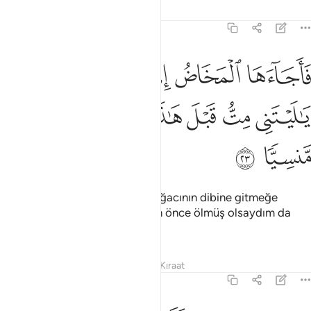
Tefsirler
Dersler
Yansımalar
19:23
ﲲ
ﲳ
ﲴ
ﲵ
ﲶ
ﲷ
اجاءها المخاض الى جذع النخلة قالت يا ليتني مت قبل هاذا وكنت نسيا م
َأَجَآءَهَا ٱلْمَخَاضُ إِلَىٰ جِذْعِ ٱلنَّخْلَةِ قَالَتْ يَـٰلَيْتَنِى مِتُّ قَبْلَ هَـٰذَا وَكُن
ﲸ
ﲹ
ﲺ
ﲻ
ﲼ
ﲽ
ﲾ
ﲿ
Doğum sancısı onu bir hurma ağacının dibine gitmeğe
mecbur etti. "Keşke ben bundan önce ölmüş olsaydım da
unutulup gitseydim" dedi.
Tefsirler
Dersler
Yansımalar
Kıraat
19:24