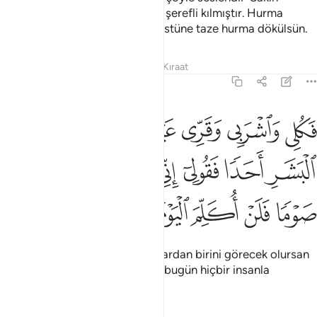
üzülme, Rabbin içinde bulunanı şerefli kılmıştır. Hurma
ağacını kendine doğru silkele, üstüne taze hurma dökülsün.
Tefsirler
Dersler
Yansımalar
Kıraat
19:26
ﱁ
ﱂ
ﱃ
ﱄﱅ
ﱆ
ﱇ
ﱈ
كلي واشربي وقري عينا فاما ترين من البشر احدا فقولي اني نذرت للرحم
َكُلِى وَٱشْرَبِى وَقَرِّى عَيْنًۭا ۖ فَإِمَّا تَرَيِنَّ مِنَ ٱلْبَشَرِ أَحَدًۭا فَقُولِىٓ إِنِّ
ﱉ
ﱊ
ﱋ
ﱌ
ﱍ
ﱎ
ﱏ
ﱐ
ﱑ
ﱒ
ﱓ
ﱔ
Ye iç, gözün aydın olsun. İnsanlardan birini görecek olursan
'Ben Rahman için oruç adadım, bugün hiçbir insanla
konuşmayacağım' de."