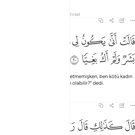
Tefsirler
Dersler
Yansımalar
Kıraat
19:20
ﲍ
ﲎ
ﲏ
ﲐ
ﲑ
ﲒ
الت انى يكون لي غلام ولم يمسسني بشر ولم اك بغيا ٢٠
ﲓ
َالَتْ أَنَّىٰ يَكُونُ لِى غُلَـٰمٌۭ وَلَمْ يَمْسَسْنِى بَشَرٌۭ وَلَمْ أَكُ بَغِيًّۭا ٢٠
ﲔ
ﲕ
ﲖ
ﲗ
ﲘ
Meryem: "Bana bir insan temas etmemişken, ben kötü kadın
da olmadığım halde nasıl oğlum olabilir?" dedi.
Tefsirler
Dersler
Yansımalar
19:21
ﲙ
ﲚ
ﲛ
ﲜ
ﲝ
ﲞ
ﲟﲠ
ال كذالك قال ربك هو علي هين ولنجعله اية للناس ورحمة منا وكان امرا
َالَ كَذَٰلِكِ قَالَ رَبُّكِ هُوَ عَلَىَّ هَيِّنٌۭ ۖ وَلِنَجْعَلَهُۥٓ ءَايَةًۭ لِّلنَّاسِ وَرَح