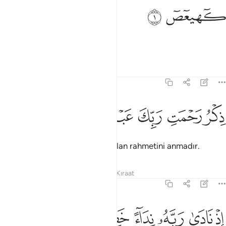
هيعص ١
ﱁ
ﱂ
ٓهيعٓصٓ ١
Kaf, Ha, Ya, Ayn, Sad.
Tefsirler
Dersler
Yansımalar
19:2
ﱃ
ﱄ
كر رحمت ربك عبده زكريا ٢
ﱅ
ﱆ
ﱇ
ﱈ
ِكْرُ رَحْمَتِ رَبِّكَ عَبْدَهُۥ زَكَرِيَّآ ٢
Bu, Rabbinin kulu Zekeriya'ya olan rahmetini anmadır.
Tefsirler
Dersler
Yansımalar
Kıraat
19:3
ﱉ
ﱊ
ذ نادى ربه نداء خفيا ٣
ﱋ
ﱌ
ﱍ
ﱎ
ِذْ نَادَىٰ رَبَّهُۥ نِدَآءً خَفِيًّۭا ٣