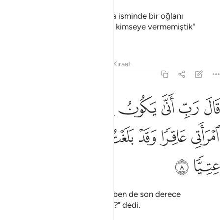
Allah: "Ey Zekeriya! Sana, Yahya isminde bir oğlanı
müjdeliyoruz. Bu adı daha önce kimseye vermemiştik"
buyurdu.
Tefsirler
Dersler
Yansımalar
Kıraat
19:8
ﲃ
ﲄ
ﲅ
ﲆ
ﲇ
ﲈ
ﲉ
ال رب انى يكون لي غلام وكانت امراتي عاقرا وقد بلغت من الكبر عتيا 
َالَ رَبِّ أَنَّىٰ يَكُونُ لِى غُلَـٰمٌۭ وَكَانَتِ ٱمْرَأَتِى عَاقِرًۭا وَقَدْ بَلَغْتُ مِنَ ٱ
ﲊ
ﲋ
ﲌ
ﲍ
ﲎ
ﲏ
ﲐ
ﲑ
Zekeriya: "Rabbim! Karım kısır, ben de son derece
kocamışken nasıl oğlum olabilir?" dedi.