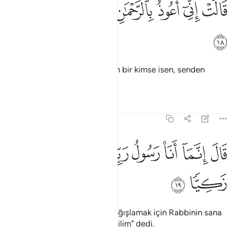
ﱺ
ﱻ
ﱼ
ﱽ
الت اني اعوذ بالرحمان منك ان كنت تقيا ١٨
ﱾ
ﱿ
ﲀ
ﲁ
َالَتْ إِنِّىٓ أَعُوذُ بِٱلرَّحْمَـٰنِ مِنكَ إِن كُنتَ تَقِيًّۭا ١٨
ﲂ
Meryem: "Eğer Allah'tan sakınan bir kimse isen, senden
Rahman'a sığınırım" dedi.
Tefsirler
Dersler
Yansımalar
19:19
ﲃ
ﲄ
ﲅ
ﲆ
ﲇ
ال انما انا رسول ربك لاهب لك غلاما زكيا ١٩
ﲈ
ﲉ
ﲊ
َالَ إِنَّمَآ أَنَا۠ رَسُولُ رَبِّكِ لِأَهَبَ لَكِ غُلَـٰمًۭا زَكِيًّۭا ١٩
ﲋ
ﲌ
Cebrail: "Ben temiz bir oğlan bağışlamak için Rabbinin sana
gönderdiği elçiden başkası değilim" dedi.