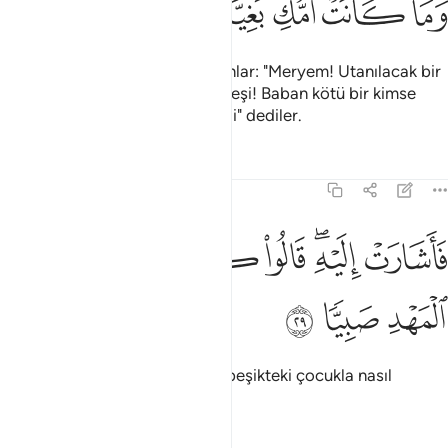
ﱨ
ﱩ
ﱪ
ﱫ
ﱬ
Çocuğu alıp kavmine getirdi, onlar: "Meryem! Utanılacak bir
şey yaptın. Ey Harun'un kızkardeşi! Baban kötü bir kimse
değildi, annen de iffetsiz değildi" dediler.
Tefsirler
Dersler
Yansımalar
19:29
ﱭ
ﱮﱯ
ﱰ
ﱱ
ﱲ
اشارت اليه قالوا كيف نكلم من كان في المهد صبيا ٢٩
ﱳ
ﱴ
ﱵ
َأَشَارَتْ إِلَيْهِ ۖ قَالُوا۟ كَيْفَ نُكَلِّمُ مَن كَانَ فِى ٱلْمَهْدِ صَبِيًّۭا ٢٩
ﱶ
ﱷ
ﱸ
Meryem çocuğu gösterdi. "Biz beşikteki çocukla nasıl
konuşabiliriz?" dediler.