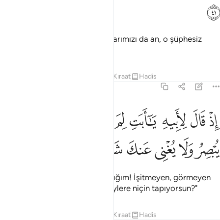
ﱠ
Kitap'da İbrahim'e dair anlattıklarımızı da an, o şüphesiz
dosdoğru bir peygamberdi.
Tefsirler
Dersler
Yansımalar
Kıraat
Hadis
19:42
ﱡ
ﱢ
ﱣ
ﱤ
ﱥ
ﱦ
ﱧ
ﱨ
ﱩ
ذ قال لابيه يا ابت لم تعبد ما لا يسمع ولا يبصر ولا يغني عنك شييا ٤٢
ﱪ
ِذْ قَالَ لِأَبِيهِ يَـٰٓأَبَتِ لِمَ تَعْبُدُ مَا لَا يَسْمَعُ وَلَا يُبْصِرُ وَلَا يُغْنِى عَنكَ شَيْـًۭٔا ٤٢
ﱫ
ﱬ
ﱭ
ﱮ
ﱯ
ﱰ
Babasına şöyle demişti: "Babacığım! İşitmeyen, görmeyen
ve sana bir faydası olmayan şeylere niçin tapıyorsun?"
Tefsirler
Dersler
Yansımalar
Kıraat
Hadis