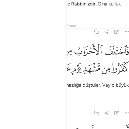
"Doğrusu Allah benim de sizin de Rabbinizdir. O'na kulluk
edin, bu doğru yoldur."
Tefsirler
Dersler
Yansımalar
Kıraat
19:37
ﳇ
ﳈ
ﳉ
ﳊﳋ
ﳌ
ﳍ
اختلف الاحزاب من بينهم فويل للذين كفروا من مشهد يوم عظيم ٣٧
َٱخْتَلَفَ ٱلْأَحْزَابُ مِنۢ بَيْنِهِمْ ۖ فَوَيْلٌۭ لِّلَّذِينَ كَفَرُوا۟ مِن مَّشْهَدِ يَوْمٍ عَ
ﳎ
ﳏ
ﳐ
ﳑ
ﳒ
ﳓ
Fırkalar, kendi aralarında anlaşmazlığa düştüler. Vay o büyük
günü görecek kafirlerin haline!
Tefsirler
Dersler
Yansımalar
19:38
سمع بهم وابصر يوم ياتوننا لاكن الظالمون اليوم في ضلال مبين ٣٨