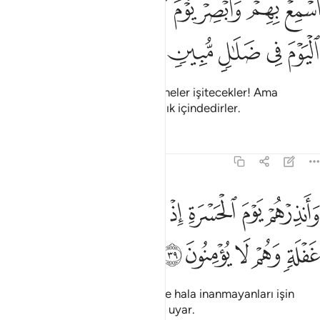
ﳔ
ﳕ
ﳖ
ﳗ
ﳘﳙ
ﳚ
ﳛ
َسْمِعْ بِهِمْ وَأَبْصِرْ يَوْمَ يَأْتُونَنَا ۖ لَـٰكِنِ ٱلظَّـٰلِمُونَ ٱلْيَوْمَ فِى ضَلَـٰلٍۢ مُّبِين
ﳜ
ﳝ
ﳞ
ﳟ
ﳠ
Bize geldikleri gün neler görüp neler işitecekler! Ama
zalimler bugün apaçık bir sapıklık içindedirler.
Tefsirler
Dersler
Yansımalar
19:39
ﱁ
ﱂ
ﱃ
ﱄ
ﱅ
ﱆ
ﱇ
ﱈ
انذرهم يوم الحسرة اذ قضي الامر وهم في غفلة وهم لا يومنون ٣٩
َأَنذِرْهُمْ يَوْمَ ٱلْحَسْرَةِ إِذْ قُضِىَ ٱلْأَمْرُ وَهُمْ فِى غَفْلَةٍۢ وَهُمْ لَا يُؤْمِنُونَ ٣٩
ﱉ
ﱊ
ﱋ
ﱌ
ﱍ
Hala gaflet içinde bulunanları ve hala inanmayanları işin
bitmiş olacağı o hasret günü ile uyar.