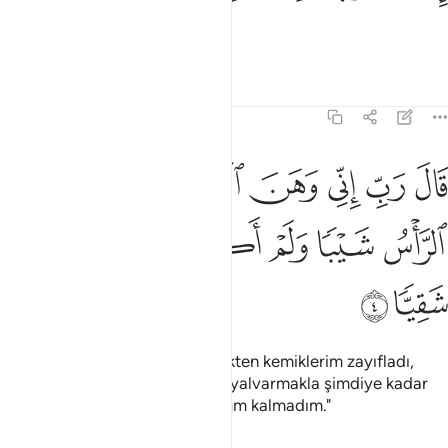
O Rabbine içinden yalvarmıştı.
Tefsirler
Dersler
Yansımalar
19:4
ﱏ
ﱐ
ﱑ
ﱒ
ﱓ
ﱔ
ﱕ
ال رب اني وهن العظم مني واشتعل الراس شيبا ولم اكن بدعايك رب ش
َالَ رَبِّ إِنِّى وَهَنَ ٱلْعَظْمُ مِنِّى وَٱشْتَعَلَ ٱلرَّأْسُ شَيْبًۭا وَلَمْ أَكُنۢ بِدُع
ﱖ
ﱗ
ﱘ
ﱙ
ﱚ
ﱛ
ﱜ
ﱝ
Şöyle demişti: "Rabbim! Gerçekten kemiklerim zayıfladı,
saçlarım ağardı. Rabbim! Sana yalvarmakla şimdiye kadar
bedbaht olup bir şeyden mahrum kalmadım."