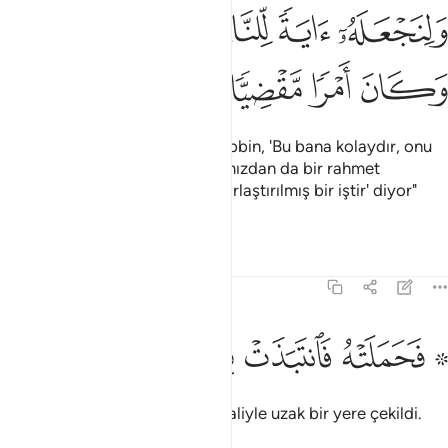
ﲡ
ﲢ
ﲣ
ﲤ
ﲥﲦ
ﲧ
ﲨ
ﲩ
ﲪ
Cebrail: "Bu böyledir, çünkü Rabbin, 'Bu bana kolaydır, onu
insanlar için bir mucize ve katımızdan da bir rahmet
kılacağız; hem bu önceden kararlaştırılmış bir iştir' diyor"
dedi.
Tefsirler
Dersler
Yansımalar
19:22
ﲫ ﲬ
ﲭ
۞ حملته فانتبذت به مكانا قصيا ٢٢
ﲮ
ﲯ
ﲰ
ﲱ
۞ َحَمَلَتْهُ فَٱنتَبَذَتْ بِهِۦ مَكَانًۭا قَصِيًّۭا ٢٢
Meryem oğlana gebe kaldı, o haliyle uzak bir yere çekildi.