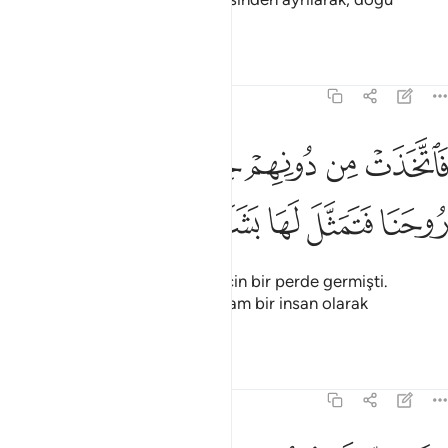
yönünde bir yere çekilmişti.
Tefsirler
Dersler
Yansımalar
19:17
ﱮ
ﱯ
ﱰ
ﱱ
ﱲ
اتخذت من دونهم حجابا فارسلنا اليها روحنا فتمثل لها بشرا سويا ١٧
ﱳ
َٱتَّخَذَتْ مِن دُونِهِمْ حِجَابًۭا فَأَرْسَلْنَآ إِلَيْهَا رُوحَنَا فَتَمَثَّلَ لَهَا بَشَرًۭا س
ﱴ
ﱵ
ﱶ
ﱷ
ﱸ
ﱹ
Sonra, insanlardan gizlenmek için bir perde germişti.
Cebrail'i göndermiştik de ona tam bir insan olarak
görünmüştü.
Tefsirler
Dersler
Yansımalar
19:18