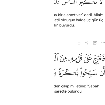
ﲩ
ﲪ
ﲫ
ﲬ
ﲭ
ﲮ
ﲯ
Zekeriya "Rabbim! Öyleyse bana bir alamet ver" dedi. Allah:
"Senin alametin, sağlam ve sıhhatli olduğun halde üç gün üç
gece insanlarla konuşamamandır" buyurdu.
Tefsirler
Dersler
Yansımalar
19:11
ﲰ
ﲱ
ﲲ
ﲳ
ﲴ
ﲵ
خرج على قومه من المحراب فاوحى اليهم ان سبحوا بكرة وعشيا ١١
ﲶ
َخَرَجَ عَلَىٰ قَوْمِهِۦ مِنَ ٱلْمِحْرَابِ فَأَوْحَىٰٓ إِلَيْهِمْ أَن سَبِّحُوا۟ بُكْرَةًۭ و
ﲷ
ﲸ
ﲹ
ﲺ
ﲻ
Zekeriya bunun üzerine mabedden çıkıp milletine: "Sabah
akşam Allah'ı tesbih edin" diye işarette bulundu.
Tefsirler
Dersler
Yansımalar