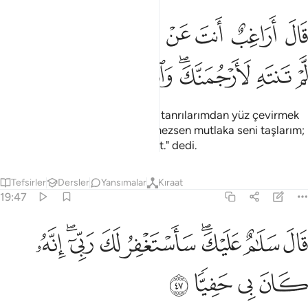
ﲖ
ﲗ
ﲘ
ﲙ
ﲚ
ﲛﲜ
ﲝ
ال اراغب انت عن الهتي يا ابراهيم لين لم تنته لارجمنك واهجرني مليا ٤٦
َالَ أَرَاغِبٌ أَنتَ عَنْ ءَالِهَتِى يَـٰٓإِبْرَٰهِيمُ ۖ لَئِن لَّمْ تَنتَهِ لَأَرْجُمَنَّكَ ۖ وَٱهْجُرْن
ﲞ
ﲟ
ﲠﲡ
ﲢ
ﲣ
ﲤ
Babası: "Ey İbrahim! Sen benim tanrılarımdan yüz çevirmek
mi istiyorsun? Bundan vazgeçmezsen mutlaka seni taşlarım;
uzun bir süre benden uzaklaş git." dedi.
Tefsirler
Dersler
Yansımalar
Kıraat
19:47
ﲥ
ﲦ
ﲧﲨ
ﲩ
ﲪ
ال سلام عليك ساستغفر لك ربي انه كان بي حفيا ٤٧
ﲫﲬ
ﲭ
َالَ سَلَـٰمٌ عَلَيْكَ ۖ سَأَسْتَغْفِرُ لَكَ رَبِّىٓ ۖ إِنَّهُۥ كَانَ بِى حَفِيًّۭا ٤٧
ﲮ
ﲯ
ﲰ
ﲱ