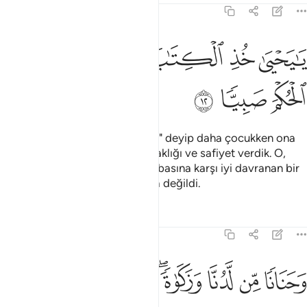
19:12
ﱁ
ﱂ
ﱃ
ا يحيى خذ الكتاب بقوة واتيناه الحكم صبيا ١٢
ﱄﱅ
ﱆ
َـٰيَحْيَىٰ خُذِ ٱلْكِتَـٰبَ بِقُوَّةٍۢ ۖ وَءَاتَيْنَـٰهُ ٱلْحُكْمَ صَبِيًّۭا ١٢
ﱇ
ﱈ
ﱉ
"Ey Yahya! Kitaba kuvvetle sarıl" deyip daha çocukken ona
hikmet, katımızdan kalp yumuşaklığı ve safiyet verdik. O,
Allah'tan sakınan ve anasına babasına karşı iyi davranan bir
kimse idi, baş kaldıran bir zorba değildi.
Tefsirler
Dersler
Yansımalar
19:13
ﱊ
ﱋ
ﱌ
حنانا من لدنا وزكاة وكان تقيا ١٣
ﱍﱎ
ﱏ
ﱐ
ﱑ
َحَنَانًۭا مِّن لَّدُنَّا وَزَكَوٰةًۭ ۖ وَكَانَ تَقِيًّۭا ١٣