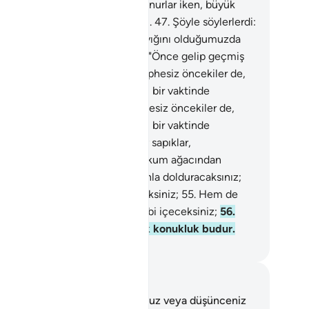
ce, dünyada, nimet içinde bulunurlar iken, büyük
ah işlemekte direnir dururlardı.
47
.
Şöyle söylerlerdi:
ldüğümüzde, toprak ve kemik yığını olduğumuzda
 biz mi tekrar dirileceğiz?"
48
.
"Önce gelip geçmiş
balarımız da mı?"
49
.
De ki: "Şüphesiz öncekiler de,
rakiler de belli bir günün belirli bir vaktinde
lanacaklardır."
50
.
De ki: "Şüphesiz öncekiler de,
rakiler de belli bir günün belirli bir vaktinde
lanacaklardır."
51
.
Sonra, siz ey sapıklar,
anlayanlar!
52
.
Doğrusu bir zakkum ağacından
eceksiniz.
53
.
Karınlarınızı onunla dolduracaksınız;
.
Onun üzerine kaynar su içeceksiniz;
55
.
Hem de
amış develerin suya saldırışı gibi içeceksiniz;
56
.
te onlara, ceza günü sunulacak konukluk budur.
rkish Translation(Diyanet)
tlar ve Düşünceler
 ayetle ilgili herhangi bir notunuz veya düşünceniz