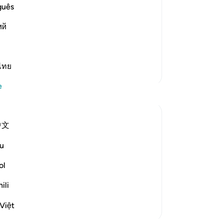
on the right hand, He then mentioned
ön
guês
gün
ий
"Ö
 left) meaning, `What is the condition
mı,
ba
son
ไทย
Daha Fazla Tefsir
top
e
son
top
yal
中文
yiy
 the question posed by the people on the
54
u
rated sense of incredulity:
sus
İş
ol
-
Tu
s will indeed be gathered together...
ili
No
Việt
Bu