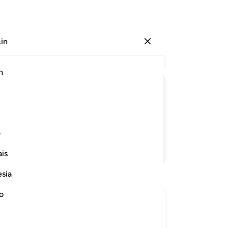
çin
Giriş yap
Ba
h
Böl
41
ﱚ
ﱛ
ﱜ
ﱝ
ﱞ
İns
se
r.
gö
ف
sıc
Devamını Okuyun
is
ol
İns
esia
se
gö
no
dü
işl