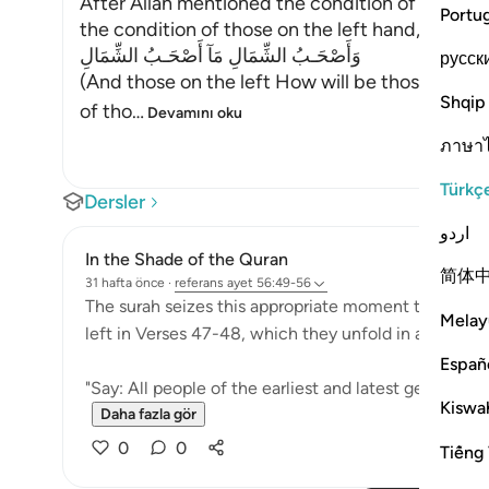
After Allah mentioned the condition of those 
Portu
the condition of those on the left hand,
وَأَصْحَـبُ الشِّمَالِ مَآ أَصْحَـبُ الشِّمَالِ
русск
(And those on the left How will be those on the
Shqip
of tho
…
Devamını oku
ภาษา
Türkç
Dersler
اردو
In the Shade of the Quran
简体
31 hafta önce
·
referans
ayet 56:49-56
The surah seizes this appropriate moment to answer
Melay
left in Verses 47-48, which they unfold in an exagge
Españ
"Say: All people of the earliest and latest generation
Kiswah
Daha fazla gör
0
0
Tiếng 