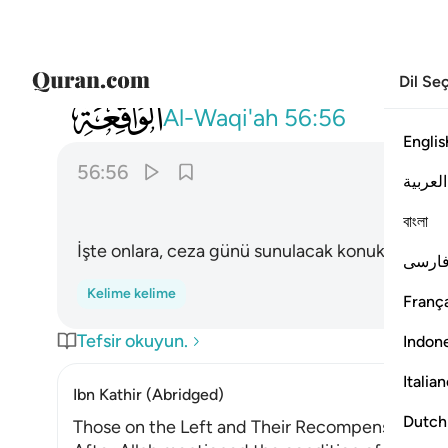
Dil Se
056
هاذا نزلهم يوم الدين ٥٦
Al-Waqi'ah
56:56
Englis
56:56
العربية
বাংলা
İşte onlara, ceza günü sunulacak konukluk budu
ارسی
Kelime kelime
França
Tefsir okuyun.
Indon
Italia
Ibn Kathir (Abridged)
Dutch
Those on the Left and Their Recompense