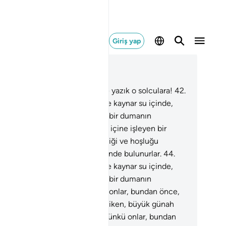
Giriş yap
ğlam içinde okuyun
üm 56, Sayfa 536, Juz 27
.
Defterleri soldan verilenler; ne yazık o solculara!
42
.
anın içine işleyen bir sıcaklık ve kaynar su içinde,
rinliği ve hoşluğu olmayan kara bir dumanın
lgesinde bulunurlar.
43
.
İnsanın içine işleyen bir
aklık ve kaynar su içinde, serinliği ve hoşluğu
mayan kara bir dumanın gölgesinde bulunurlar.
44
.
anın içine işleyen bir sıcaklık ve kaynar su içinde,
rinliği ve hoşluğu olmayan kara bir dumanın
lgesinde bulunurlar.
45
.
Çünkü onlar, bundan önce,
nyada, nimet içinde bulunurlar iken, büyük günah
emekte direnir dururlardı.
46
.
Çünkü onlar, bundan