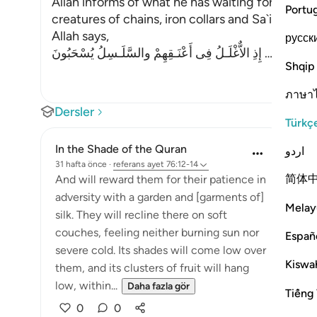
Allah informs of what he has waiting for those 
Portu
creatures of chains, iron collars and Sa`ir. Sa`ir i
Allah says,
русск
إِذِ الاٌّغْلَـلُ فِى أَعْنَـقِهِمْ والسَّلَـسِلُ يُسْحَبُونَ
…
Devamını
Shqip
ภาษา
Dersler
Türkç
In the Shade of the Quran
اردو
31 hafta önce
·
referans
ayet 76:12-14
简体
And will reward them for their patience in
adversity with a garden and [garments of]
Melay
silk. They will recline there on soft
couches, feeling neither burning sun nor
Españ
severe cold. Its shades will come low over
Kiswah
them, and its clusters of fruit will hang
low, within...
Daha fazla gör
Tiếng 
0
0