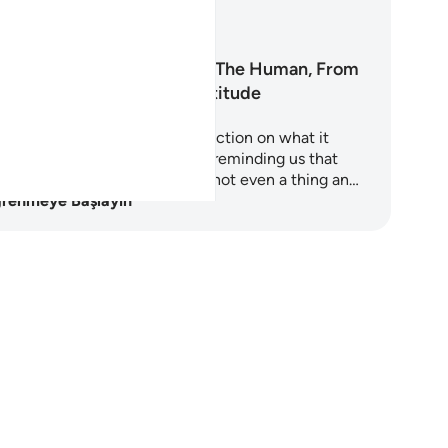
renme Planları
Surah Al-Insan: The Human, From
Nothing to Gratitude
ah Al-Insan is a profound reflection on what it
ans to be human. It begins by reminding us that
ere was a time when we were not even a thing an…
renmeye Başlayın