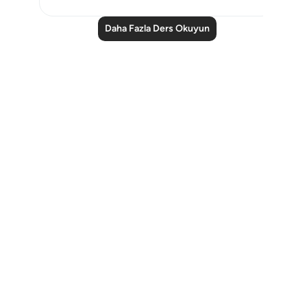
Daha Fazla Ders Okuyun
Notes
placeholders
close