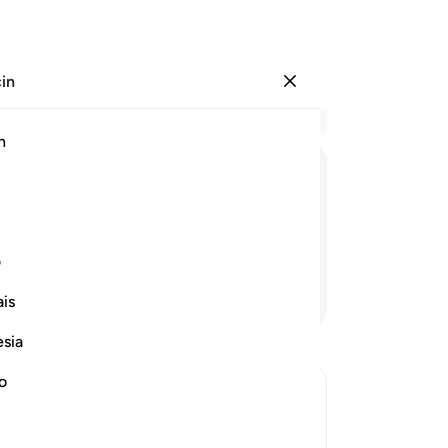
çin
Giriş yap
Ba
h
Böl
1
.
İ
ﱵ
ﱶ
ﱷ
ﱸ
ﱹ
ﱺ
şü
kat
r.
yü
ف
Şü
Devamını Okuyun
is
na
hal
esia
Şüp
anc
no
pın
ighteous
fen