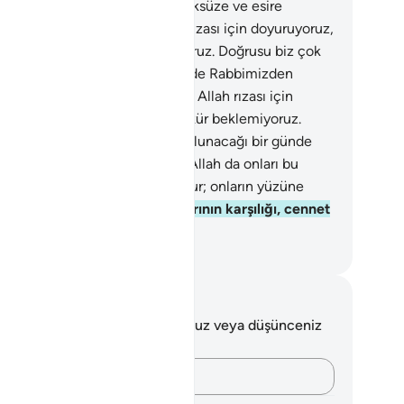
tiği halde, yiyeceği yoksula, öksüze ve esire
irirler.
9
.
"Biz sizi ancak Allah rızası için doyuruyoruz,
 karşılık ve teşekkür beklemiyoruz. Doğrusu biz çok
ık suratların bulunacağı bir günde Rabbimizden
karız" derler.
10
.
"Biz sizi ancak Allah rızası için
uruyoruz, bir karşılık ve teşekkür beklemiyoruz.
ğrusu biz çok asık suratların bulunacağı bir günde
bbimizden korkarız" derler.
11
.
Allah da onları bu
zden o günün fenalığından korur; onların yüzüne
laklık ve neşe verir.
12
.
Sabırlarının karşılığı, cennet
 oradaki ipeklerdir.
rkish Translation(Diyanet)
tlar ve Düşünceler
 ayetle ilgili herhangi bir notunuz veya düşünceniz
k.
Düşüncelerinizi kaydedin…