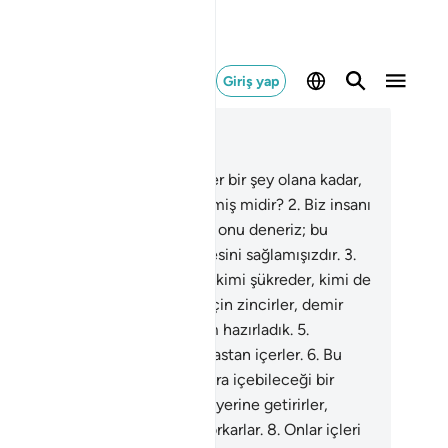
Giriş yap
ğlam içinde okuyun
üm 76, Sayfa 579, Juz 29
nsanoğlu, var edilip bahse değer bir şey olana kadar,
phesiz, uzun bir zaman geçmemiş midir?
2
.
Biz insanı
ışık bir nutfeden yaratmışızdır; onu deneriz; bu
zden, onun işitmesini ve görmesini sağlamışızdır.
3
.
phesiz ona yol gösterdik; buna kimi şükreder, kimi de
nkörlük.
4
.
Doğrusu, inkarcılar için zincirler, demir
kalar ve çılgın alevli cehennem hazırladık.
5
.
hesiz iyiler kafur katılmış bir tastan içerler.
6
.
Bu
ak Allah'ın kullarının taşıra taşıra içebileceği bir
ardır.
7
.
Onlar verdikleri sözleri yerine getirirler,
alığı yaygın olan bir günden korkarlar.
8
.
Onlar içleri