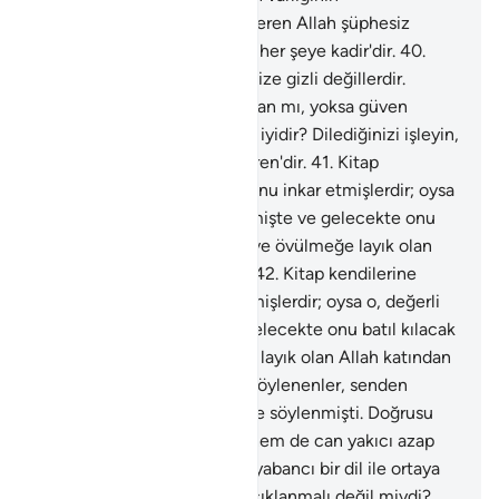
belgelerindendir. Ona can veren Allah şüphesiz
ölüleri de diriltir. Doğrusu O her şeye kadir'dir.
40
.
Ayetlerimizi inkar edenler Bize gizli değillerdir.
Kıyamet gününde ateşe atılan mı, yoksa güven
içinde gelen kimse mi daha iyidir? Dilediğinizi işleyin,
doğrusu O, yaptıklarınızı gören'dir.
41
.
Kitap
kendilerine gelince, onlar, onu inkar etmişlerdir; oysa
o, değerli bir Kitap'dır. Geçmişte ve gelecekte onu
batıl kılacak yoktur. Hakim ve övülmeğe layık olan
Allah katından indirilmedir.
42
.
Kitap kendilerine
gelince, onlar, onu inkar etmişlerdir; oysa o, değerli
bir Kitap'dır. Geçmişte ve gelecekte onu batıl kılacak
yoktur. Hakim ve övülmeğe layık olan Allah katından
indirilmedir.
43
.
Senin için söylenenler, senden
önceki peygamberler için de söylenmişti. Doğrusu
Rabbin hem bağışlayan ve hem de can yakıcı azap
verendir.
44
.
Biz bu Kuran'ı yabancı bir dil ile ortaya
koysaydık: "Ayetleri uzun açıklanmalı değil miydi?