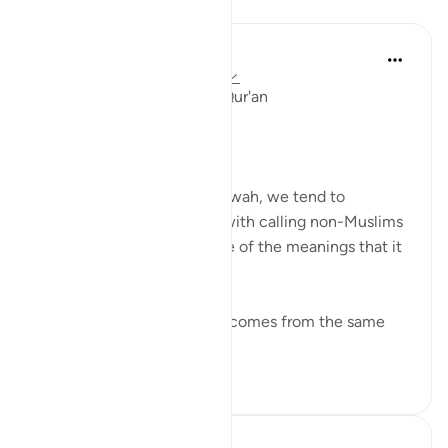
Dersler
Ola Shoubaki
3 yıl önce
·
referans
ayet 41:33, 5:9
Linguistic Gems from the Qur'an
Day Ten: Dawah
When we hear the word dawah, we tend to
automatically associate it with calling non-Muslims
to Islam. But this is only one of the meanings that it
can bear.
Linguistically, دعوة da’wah comes from the same
ro...
Daha fazla gör
0
0
Azem Qasim Masharqa