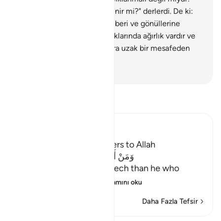
Araba yabancı bir dille söylenir mi?" derlerdi. De ki:
"Bu, inananlara doğruluk rehberi ve gönüllerine
şifadır." İnanmayanların kulaklarında ağırlık vardır ve
onlara kapalıdır; sanki bunlara uzak bir mesafeden
sesleniliyor da anlamıyorlar.
-
Turkish Translation(Diyanet)
Tefsir okuyun.
Ibn Kathir (Abridged)
The Virtue of calling Others to Allah
وَمَنْ أَحْسَنُ قَوْلاً مِّمَّن دَعَآ إِلَى اللَّهِ
(And who is better in speech than he who
invites to Allah,) me
…
Devamını oku
Daha Fazla Tefsir