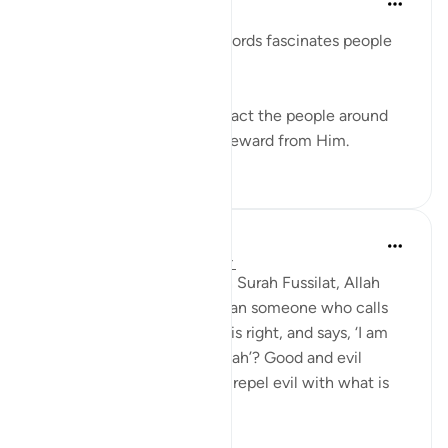
6 yıl önce
·
referans
ayet 41:33
The power and beauty of words fascinates people
and captures their hearts.
Speak with kindness to attract the people around
you to Allah, and seek the reward from Him.
5
0
Abdul Nasir Jangda
4 yıl önce
·
referans
ayet 41:33-34
In the twenty-fourth juz’, in Surah Fussilat, Allah
says: 'Who speaks better than someone who calls
people to Allah, does what is right, and says, ‘I am
one of those devoted to Allah’? Good and evil
cannot be equal. [Prophet], repel evil with what is
better an...
Daha fazla gör
21
2