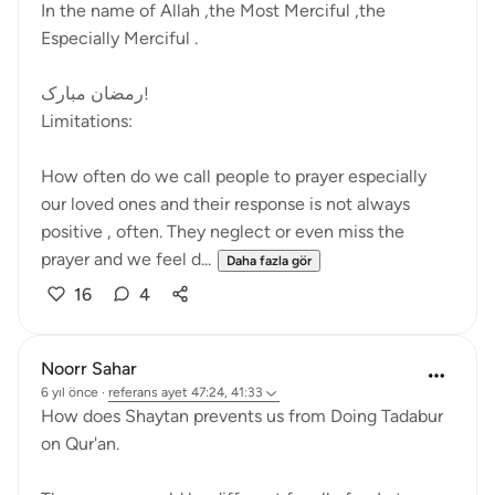
In the name of Allah ,the Most Merciful ,the
Especially Merciful .
رمضان مبارک!
Limitations:
How often do we call people to prayer especially
our loved ones and their response is not always
positive , often. They neglect or even miss the
prayer and we feel d...
Daha fazla gör
16
4
Noorr Sahar
6 yıl önce
·
referans
ayet 47:24, 41:33
How does Shaytan prevents us from Doing Tadabur
on Qur'an.