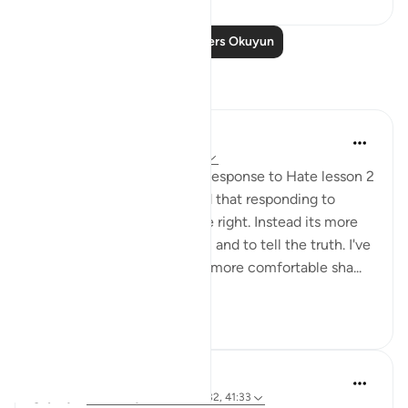
Daha Fazla Ders Okuyun
Yansımalar
Fatima Shahbaz
34 hafta önce
·
referans
ayet 41:33
After reading Faith Based Response to Hate lesson 2
on the Quran.com I realized that responding to
hatred isn't to prove you are right. Instead its more
of a defending your religion and to tell the truth. I've
noticed as I got older I feel more comfortable sha...
Daha fazla gör
11
2
Khadejah Mehmood
geçen yıl
·
referans
ayet 12:87, 20:132, 41:33