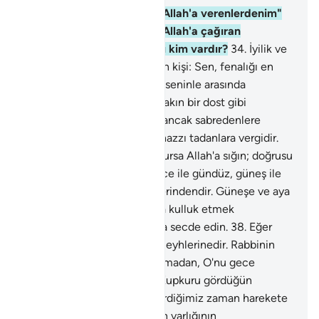
33
.
"Doğrusu ben, kendini Allah'a verenlerdenim"
diyen, yararlı iş işleyen ve Allah'a çağıran
kimseden daha güzel sözlü kim vardır?
34
.
İyilik ve
fenalık bir değildir. Ey inanan kişi: Sen, fenalığı en
güzel şekilde sav; o zaman, seninle arasında
düşmanlık bulunan kişinin yakın bir dost gibi
olduğunu görürsün.
35
.
Bu, ancak sabredenlere
vergidir; bu ancak o büyük hazzı tadanlara vergidir.
36
.
Şeytan seni dürtecek olursa Allah'a sığın; doğrusu
O, işitendir, bilendir.
37
.
Gece ile gündüz, güneş ile
ay Allah'ın varlığının belgelerindendir. Güneşe ve aya
secde etmeyin; eğer Allah'a kulluk etmek
istiyorsanız, bunları yaratana secde edin.
38
.
Eğer
büyüklük taslarlarsa kendi aleyhlerinedir. Rabbinin
katında bulunanlar hiç usanmadan, O'nu gece
gündüz tesbih ederler.
39
.
Kupkuru gördüğün
yeryüzünün, Biz ona su indirdiğimiz zaman harekete
geçmesi, kabarması, Allah'ın varlığının