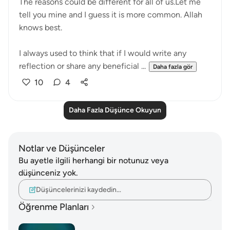
The reasons could be different for all of us.Let me
tell you mine and I guess it is more common. Allah
knows best.
I always used to think that if I would write any
reflection or share any beneficial ...
Daha fazla gör
10
4
Daha Fazla Düşünce Okuyun
Notlar ve Düşünceler
Bu ayetle ilgili herhangi bir notunuz veya
düşünceniz yok.
Düşüncelerinizi kaydedin…
Öğrenme Planları