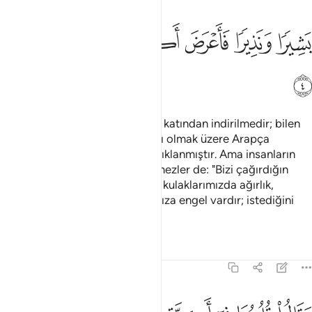
ﱐ
ﱑ
ﱒ
ﱓ
شيرا ونذيرا فاعرض اكثرهم فهم لا يسمعون ٤
ﱔ
ﱕ
ﱖ
َشِيرًۭا وَنَذِيرًۭا فَأَعْرَضَ أَكْثَرُهُمْ فَهُمْ لَا يَسْمَعُونَ ٤
ﱗ
Bu Kitap, merhametli olan Allah katından indirilmedir; bilen
bir millet için müjdeci ve uyarıcı olmak üzere Arapça
okunarak, ayetleri uzun uzun açıklanmıştır. Ama insanların
çoğu yüz çevirmiştir, onlar işitmezler de: "Bizi çağırdığın
şeye karşı kalblerimiz kapalıdır, kulaklarımızda ağırlık,
bizimle senin aranda anlaşmamıza engel vardır; istediğini
yap, biz de yapacağız" derler.
Tefsirler
Dersler
Yansımalar
41:5
قالوا قلوبنا في اكنة مما تدعونا اليه وفي اذاننا وقر ومن بيننا وبينك حج