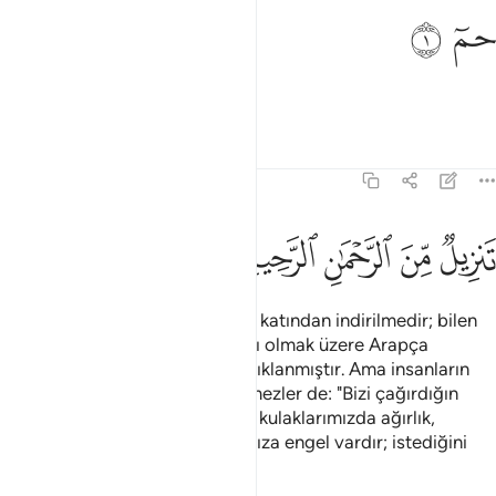
م ١
ﱁ
ﱂ
مٓ ١
Ha, Mim.
Tefsirler
Dersler
Yansımalar
41:2
ﱃ
ﱄ
ﱅ
نزيل من الرحمان الرحيم ٢
ﱆ
ﱇ
َنزِيلٌۭ مِّنَ ٱلرَّحْمَـٰنِ ٱلرَّحِيمِ ٢
Bu Kitap, merhametli olan Allah katından indirilmedir; bilen
bir millet için müjdeci ve uyarıcı olmak üzere Arapça
okunarak, ayetleri uzun uzun açıklanmıştır. Ama insanların
çoğu yüz çevirmiştir, onlar işitmezler de: "Bizi çağırdığın
şeye karşı kalblerimiz kapalıdır, kulaklarımızda ağırlık,
bizimle senin aranda anlaşmamıza engel vardır; istediğini
yap, biz de yapacağız" derler.