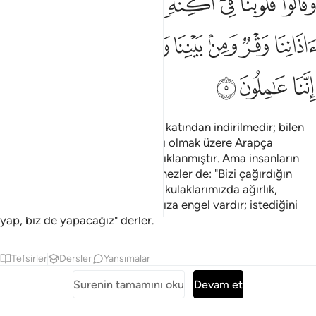
ﱘ
ﱙ
ﱚ
ﱛ
ﱜ
ﱝ
ﱞ
ﱟ
َقَالُوا۟ قُلُوبُنَا فِىٓ أَكِنَّةٍۢ مِّمَّا تَدْعُونَآ إِلَيْهِ وَفِىٓ ءَاذَانِنَا وَقْرٌۭ وَمِنۢ بَيْنِ
ﱠ
ﱡ
ﱢ
ﱣ
ﱤ
ﱥ
ﱦ
ﱧ
ﱨ
ﱩ
Bu Kitap, merhametli olan Allah katından indirilmedir; bilen
bir millet için müjdeci ve uyarıcı olmak üzere Arapça
okunarak, ayetleri uzun uzun açıklanmıştır. Ama insanların
çoğu yüz çevirmiştir, onlar işitmezler de: "Bizi çağırdığın
şeye karşı kalblerimiz kapalıdır, kulaklarımızda ağırlık,
bizimle senin aranda anlaşmamıza engel vardır; istediğini
yap, biz de yapacağız" derler.
Tefsirler
Dersler
Yansımalar
Surenin tamamını oku
Devam et