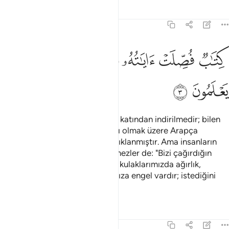
Tefsirler
Dersler
Yansımalar
41:3
ﱈ
ﱉ
ﱊ
تاب فصلت اياته قرانا عربيا لقوم يعلمون ٣
ﱋ
ﱌ
ﱍ
ِتَـٰبٌۭ فُصِّلَتْ ءَايَـٰتُهُۥ قُرْءَانًا عَرَبِيًّۭا لِّقَوْمٍۢ يَعْلَمُونَ ٣
ﱎ
ﱏ
Bu Kitap, merhametli olan Allah katından indirilmedir; bilen
bir millet için müjdeci ve uyarıcı olmak üzere Arapça
okunarak, ayetleri uzun uzun açıklanmıştır. Ama insanların
çoğu yüz çevirmiştir, onlar işitmezler de: "Bizi çağırdığın
şeye karşı kalblerimiz kapalıdır, kulaklarımızda ağırlık,
bizimle senin aranda anlaşmamıza engel vardır; istediğini
yap, biz de yapacağız" derler.
Tefsirler
Dersler
Yansımalar
41:4