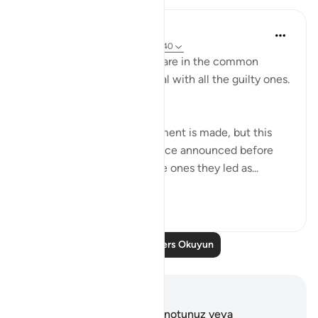
In the Shade of the Quran
31 hafta önce
·
referans
ayet 37:33-40
On that day, they all will share in the common
suffering. Thus shall We deal with all the guilty ones.
(Verses 33-34)
At this point, another comment is made, but this
time it sounds like a sentence announced before
both the misleaders and the ones they led as...
Daha fazla gör
0
0
Daha Fazla Ders Okuyun
Notlar ve Düşünceler
Bu ayetle ilgili herhangi bir notunuz veya