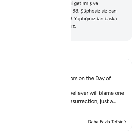
derlerdi.
37
.
Hayır; o, gerçeği getirmiş ve
peygamberleri doğrulamıştı.
38
.
Şüphesiz siz can
yakıcı azabı tadacaksınız.
39
.
Yaptığınızdan başka
birşeyle cezalanmayacaksınız.
-
Turkish Translation(Diyanet)
Tefsir okuyun.
Ibn Kathir (Abridged)
The arguing of the Idolators on the Day of
Resurrection
Allah tells us that the disbeliever will blame one
another in the arena of Resurrection, just a
…
Devamını oku
Daha Fazla Tefsir
Dersler