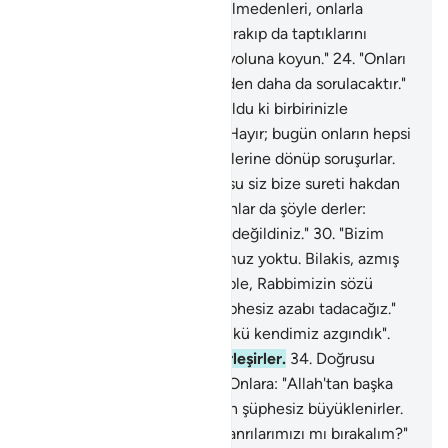
İlgililere şöyle emredilir: "Zulmedenleri, onlarla
işbirliği edenleri ve Allah'ı bırakıp da taptıklarını
derleyin. Onları cehennem yoluna koyun."
24
.
"Onları
durdurun; çünkü kendilerinden daha da sorulacaktır."
25
.
Şöyle sorulur: "Size ne oldu ki birbirinizle
yardımlaşmıyorsunuz?"
26
.
Hayır; bugün onların hepsi
teslim olmuşlardır.
27
.
Birbirlerine dönüp soruşurlar.
28
.
İleri gelenlerine: "Doğrusu siz bize sureti hakdan
görünürdünüz" derler.
29
.
Onlar da şöyle derler:
"Hayır; siz inanmış kimseler değildiniz."
30
.
"Bizim
sizin üstünüzde bir nüfuzumuz yoktu. Bilakis, azmış
bir millettiniz."
31
.
"Bu sebeple, Rabbimizin sözü
aleyhimizde gerçekleşti. şüphesiz azabı tadacağız."
32
.
"Sizi biz azdırmıştık, çünkü kendimiz azgındık".
33
.
O gün hepsi azabda birleşirler.
34
.
Doğrusu
suçlulara böyle yaparız.
35
.
Onlara: "Allah'tan başka
tanrı yoktur" denildiği zaman şüphesiz büyüklenirler.
36
.
"Deli bir şair yüzünden tanrılarımızı mı bırakalım?"