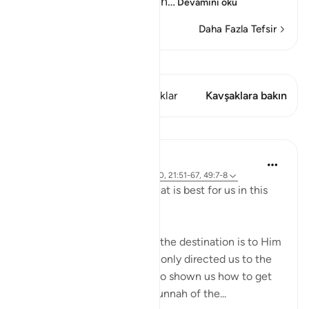
break them and destroy th
…
Devamını oku
Daha Fazla Tefsir
Kıraat'ı görüntüle
Bu ayette şunlar var: 1 Kavşaklar
Kavşaklara bakın
Dersler
J Yousef
4 yıl önce
·
referans
ayet 2:258, 18:10, 21:51-67, 49:7-8
Allah (swt) directs us to what is best for us in this
religion
Allah (swt) has told us that the destination is to Him
and to Paradise. He has not only directed us to the
ultimate destination but also shown us how to get
there. The Qur’an and the sunnah of the...