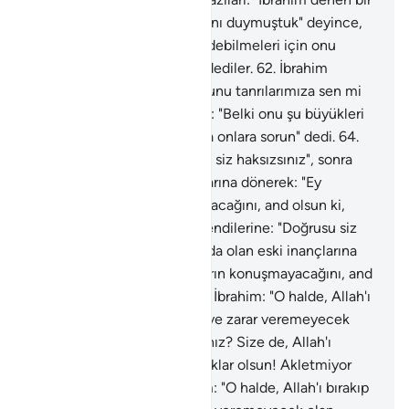
gencin onları diline doladığını duymuştuk" deyince,
"O halde bunların şahidlik edebilmeleri için onu
halkın gözü önüne getirin" dediler.
62
.
İbrahim
gelince, ona: "Ey İbrahim, bunu tanrılarımıza sen mi
yaptın?" dediler.
63
.
İbrahim: "Belki onu şu büyükleri
yapmıştır, konuşabiliyorlarsa onlara sorun" dedi.
64
.
Kendi kendilerine: "Doğrusu siz haksızsınız", sonra
kafalarında olan eski inançlarına dönerek: "Ey
İbrahim! bunların konuşmayacağını, and olsun ki,
bilirsin" dediler.
65
.
Kendi kendilerine: "Doğrusu siz
haksızsınız", sonra kafalarında olan eski inançlarına
dönerek: "Ey İbrahim! bunların konuşmayacağını, and
olsun ki, bilirsin" dediler.
66
.
İbrahim: "O halde, Allah'ı
bırakıp da size hiçbir fayda ve zarar veremeyecek
olan putlara ne diye taparsınız? Size de, Allah'ı
bırakıp taptıklarınıza da yazıklar olsun! Akletmiyor
musunuz?" dedi.
67
.
İbrahim: "O halde, Allah'ı bırakıp