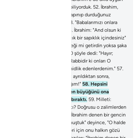
olanı göstermiştik. Biz onu biliyorduk.
52
.
İbrahim,
babasına ve milletine: "Bu tapınıp durduğunuz
heykeller nedir?" demişti.
53
.
"Babalarımızı onlara
tapar bulduk" demişlerdi.
54
.
İbrahim: "And olsun ki
sizler de babalarınız da apaçık bir sapıklık içindesiniz"
deyince:
55
.
"Sen bize gerçeği mi getirdin yoksa şaka
mı ediyorsun?" dediler.
56
.
O şöyle dedi: "Hayır;
Rabbiniz, göklerin ve yerin Rabbidir ki onları O
yaratmıştır. Ben de buna şahidlik edenlerdenim."
57
.
"Allah'a yemin ederim ki, siz ayrıldıktan sonra,
putlarınıza bir tuzak kuracağım!"
58
.
Hepsini
paramparça edip, içlerinden büyüğünü ona
başvursunlar diye, sağlam bıraktı.
59
.
Milleti:
"Tanrılarımıza bunu kim yaptı? Doğrusu o zalimlerden
biridir" dediler.
60
.
Bazıları: "İbrahim denen bir gencin
onları diline doladığını duymuştuk" deyince, "O halde
bunların şahidlik edebilmeleri için onu halkın gözü
önüne getirin" dediler.
61
.
Bazıları: "İbrahim denen bir