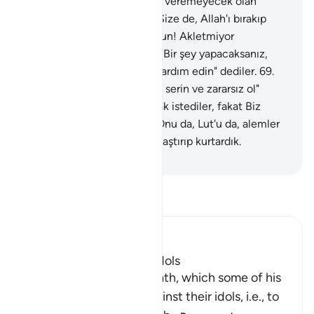
da size hiçbir fayda ve zarar veremeyecek olan
putlara ne diye taparsınız? Size de, Allah'ı bırakıp
taptıklarınıza da yazıklar olsun! Akletmiyor
musunuz?" dedi.
68
.
Onlar: "Bir şey yapacaksanız,
şunu yakın da tanrılarınıza yardım edin" dediler.
69
.
Biz: "Ey ateş! İbrahim'e karşı serin ve zararsız ol"
dedik.
70
.
Ona düzen kurmak istediler, fakat Biz
onları hüsrana uğrattık.
71
.
Onu da, Lut'u da, alemler
için kutsal kıldığımız yere ulaştırıp kurtardık.
-
Turkish Translation(Diyanet)
Tefsir okuyun.
Ibn Kathir (Abridged)
How Ibrahim broke the Idols
Then Ibrahim swore an oath, which some of his
people heard, to plot against their idols, i.e., to