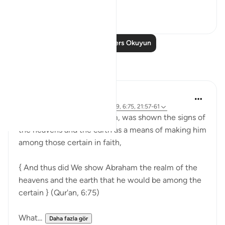
Daha fazla gör
23
2
Daha Fazla Ders Okuyun
Yansımalar
Sirotum Daud
9 hafta önce
·
referans
ayet 37:84-89, 6:75, 21:57-61
Ibrahim, peace be upon him, was shown the signs of
the heavens and the earth as a means of making him
among those certain in faith,
{ And thus did We show Abraham the realm of the
heavens and the earth that he would be among the
certain } (Qur'an, 6:75)
What...
Daha fazla gör