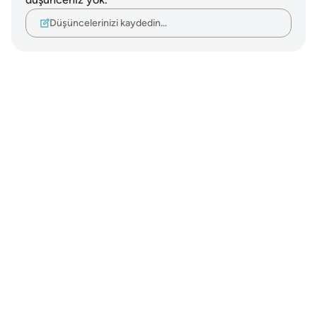
Düşüncelerinizi kaydedin…
Notes
placeholders
close