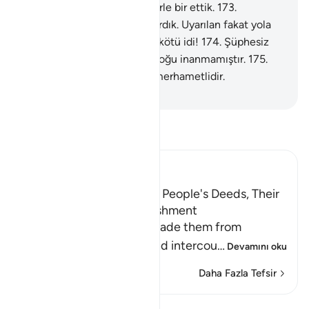
kurtardık.
172
.
Diğerlerini yerle bir ettik.
173
.
Üzerlerine de yağmur yağdırdık. Uyarılan fakat yola
gelmeyenlerin yağmuru ne kötü idi!
174
.
Şüphesiz
bunda bir ders vardır, ama çoğu inanmamıştır.
175
.
Doğrusu Rabbin güçlüdür, merhametlidir.
-
Turkish Translation(Diyanet)
Tefsir okuyun.
Ibn Kathir (Abridged)
Lut's Denunciation of His People's Deeds, Their
Response and Their Punishment
The Prophet of Allah forbade them from
committing evil deeds and intercou
…
Devamını oku
Daha Fazla Tefsir
Dersler