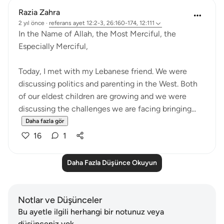
Razia Zahra
2 yıl önce
·
referans
ayet 12:2-3, 26:160-174, 12:111
In the Name of Allah, the Most Merciful, the
Especially Merciful,
Today, I met with my Lebanese friend. We were
discussing politics and parenting in the West. Both
of our eldest children are growing and we were
discussing the challenges we are facing bringing...
Daha fazla gör
16
1
Daha Fazla Düşünce Okuyun
Notlar ve Düşünceler
Bu ayetle ilgili herhangi bir notunuz veya
düşünceniz yok.