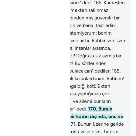
Doğrusu siz azmış bir milletsiniz" dedi.
166
.
Kardeşleri
Lut, onlara: "Allah'a karşı gelmekten sakınmaz
mısınız? Doğrusu ben size gönderilmiş güvenilir bir
elçiyim. Artık Allah'tan sakının ve bana itaat edin.
Buna karşı sizden bir ücret istemiyorum; benim
ecrim ancak Alemlerin Rabbine aittir. Rabbinizin sizin
için yarattığı eşleri bırakıp da, insanlar arasında,
erkeklere mi yaklaşıyorsunuz? Doğrusu siz azmış bir
milletsiniz" dedi.
167
.
"Ey Lut! Bu sözlerinden
vazgeçmezsen, mutlaka kovulacaksın" dediler.
168
.
Lut: "Doğrusu yaptığınıza çok kızanlardanım. Rabbim!
Beni ve ailemi bunların yapageldiği kötülükten
kurtar" dedi.
169
.
Lut: "Doğrusu yaptığınıza çok
kızanlardanım. Rabbim! Beni ve ailemi bunların
yapageldiği kötülükten kurtar" dedi.
170
.
Bunun
üzerine geride kalan yaşlı bir kadın dışında, onu ve
ailesini, hepsini kurtardık.
171
.
Bunun üzerine geride
kalan yaşlı bir kadın dışında, onu ve ailesini, hepsini