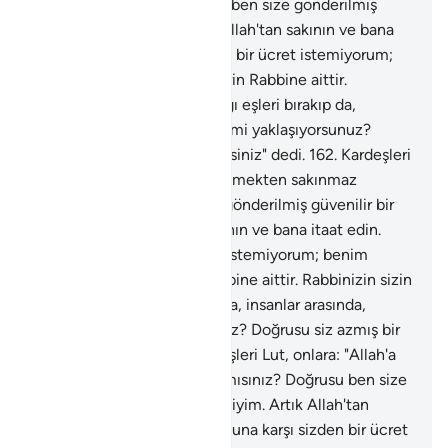
sakınmaz mısınız? Doğrusu ben size gönderilmiş
güvenilir bir elçiyim. Artık Allah'tan sakının ve bana
itaat edin. Buna karşı sizden bir ücret istemiyorum;
benim ecrim ancak Alemlerin Rabbine aittir.
Rabbinizin sizin için yarattığı eşleri bırakıp da,
insanlar arasında, erkeklere mi yaklaşıyorsunuz?
Doğrusu siz azmış bir milletsiniz" dedi.
162
.
Kardeşleri
Lut, onlara: "Allah'a karşı gelmekten sakınmaz
mısınız? Doğrusu ben size gönderilmiş güvenilir bir
elçiyim. Artık Allah'tan sakının ve bana itaat edin.
Buna karşı sizden bir ücret istemiyorum; benim
ecrim ancak Alemlerin Rabbine aittir. Rabbinizin sizin
için yarattığı eşleri bırakıp da, insanlar arasında,
erkeklere mi yaklaşıyorsunuz? Doğrusu siz azmış bir
milletsiniz" dedi.
163
.
Kardeşleri Lut, onlara: "Allah'a
karşı gelmekten sakınmaz mısınız? Doğrusu ben size
gönderilmiş güvenilir bir elçiyim. Artık Allah'tan
sakının ve bana itaat edin. Buna karşı sizden bir ücret