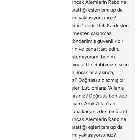
istemiyorum; benim ecrim ancak Alemlerin Rabbine
aittir. Rabbinizin sizin için yarattığı eşleri bırakıp da,
insanlar arasında, erkeklere mi yaklaşıyorsunuz?
Doğrusu siz azmış bir milletsiniz" dedi.
164
.
Kardeşleri
Lut, onlara: "Allah'a karşı gelmekten sakınmaz
mısınız? Doğrusu ben size gönderilmiş güvenilir bir
elçiyim. Artık Allah'tan sakının ve bana itaat edin.
Buna karşı sizden bir ücret istemiyorum; benim
ecrim ancak Alemlerin Rabbine aittir. Rabbinizin sizin
için yarattığı eşleri bırakıp da, insanlar arasında,
erkeklere mi yaklaşıyorsunuz? Doğrusu siz azmış bir
milletsiniz" dedi.
165
.
Kardeşleri Lut, onlara: "Allah'a
karşı gelmekten sakınmaz mısınız? Doğrusu ben size
gönderilmiş güvenilir bir elçiyim. Artık Allah'tan
sakının ve bana itaat edin. Buna karşı sizden bir ücret
istemiyorum; benim ecrim ancak Alemlerin Rabbine
aittir. Rabbinizin sizin için yarattığı eşleri bırakıp da,
insanlar arasında, erkeklere mi yaklaşıyorsunuz?