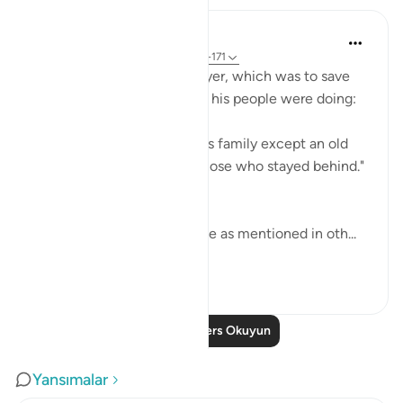
In the Shade of the Quran
31 hafta önce
·
referans
ayet 26:170-171
God responded to Lot's prayer, which was to save
him from what wrongdoing his people were doing:
"So We saved him and all his family except an old
woman, who was among those who stayed behind."
(Verses 170-171)
This old woman was his wife as mentioned in oth...
Daha fazla gör
0
0
Daha Fazla Ders Okuyun
Yansımalar