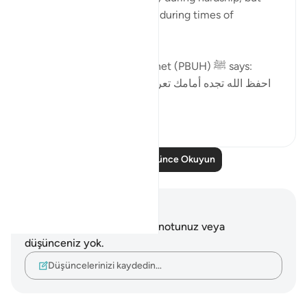
most importantly the same during times of
blessings.
In part of a hadith the Prophet (PBUH) ﷺ says:
احفظ الله تجده أمامك تعرف إلى الله في الرخاء، يعرفك
في الش...
Daha fazla gör
5
1
Daha Fazla Düşünce Okuyun
Notlar ve Düşünceler
Bu ayetle ilgili herhangi bir notunuz veya
düşünceniz yok.
Düşüncelerinizi kaydedin…