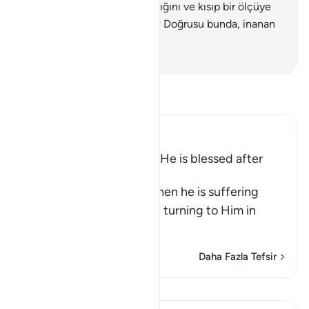
Allah'ın rızkı dilediğine yaydığını ve kısıp bir ölçüye
göre verdiğini bilmezler mi? Doğrusu bunda, inanan
kimseler için dersler vardır.
-
Turkish Translation(Diyanet)
Tefsir okuyun.
Ibn Kathir (Abridged)
How Man changes when He is blessed after
suffering Harm
Allah tells us how man, when he is suffering
from harm, prays to Allah, turning to Him in
repen
…
Devamını oku
Daha Fazla Tefsir
Dersler