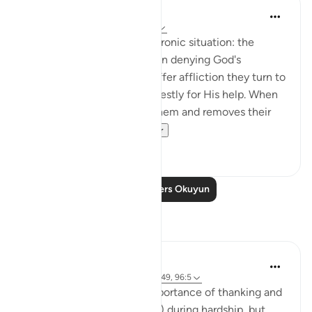
In the Shade of the Quran
31 hafta önce
·
referans
ayet 39:49
Here is a description of an ironic situation: the
unbelievers are outspoken in denying God's
oneness, yet when they suffer affliction they turn to
none but Him, praying earnestly for His help. When
He bestows His grace on them and removes their
affliction, the...
Daha fazla gör
0
0
Daha Fazla Ders Okuyun
Yansımalar
Sana Hamdan
3 yıl önce
·
referans
ayet 20:114, 39:49, 96:5
In this ayah, we see the importance of thanking and
reaching out to Allah (SWT) during hardship, but