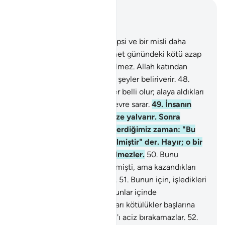
Bağlam içinde okuyun
Bölüm 39, Sayfa 464, Juz 24
47
.
Yeryüzünde olanların hepsi ve bir misli daha
zalimlerin olmuş olsa, kıyamet günündeki kötü azap
için fidye verseler kabul edilmez. Allah katından
onlara, hiç hesaplamadıkları şeyler beliriverir.
48
.
Onlara, işledikleri kötü şeyler belli olur; alaya aldıkları
şeyler de kendilerini çepeçevre sarar.
49
.
İnsanın
başına bir sıkıntı gelince Bize yalvarır. Sonra
katımızdan ona bir nimet verdiğimiz zaman: "Bu
bana bilgimden dolayı verilmiştir" der. Hayır; o bir
imtihandır, fakat çokları bilmezler.
50
.
Bunu
onlardan öncekiler de söylemişti, ama kazandıkları
şeyler onlara fayda vermedi.
51
.
Bunun için, işledikleri
kötülükler başlarına geldi. Bunlar içinde
zulmedenlerin de kazandıkları kötülükler başlarına
gelecektir. Bu hususta Allah'ı aciz bırakamazlar.
52
.