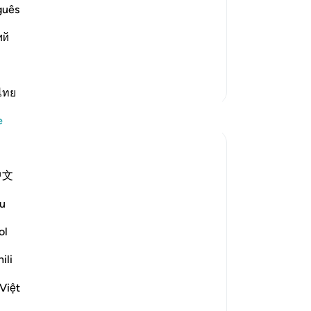
le traveling
yo
guês
, who narrated that Al-Bara' bin `Azib
Rak`ahs while traveling `At-Tin waz-
ий
mını oku
Daha Fazla Tefsir
ไทย
Yansımalar
e
Razia Zahra
2 yıl önce
·
referans
ayet 95:1-8
中文
I didn’t know about the olive trees,
How pure they grow.
u
How firm they are.
ol
I didn’t about the olive trees that are in
the ancient lands afar.
ili
Hundreds and hundreds of years old,
Việt
They have born much fruit,