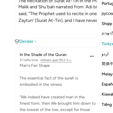
The Recitation of Surat At-Tin in the Prayer whi
Portu
Malik and Shu`bah narrated from `Adi bin Thabit
said, "The Prophet used to recite in one of his 
русск
Zaytun' (Surat At-Tin), and I have never h
…
Deva
Shqip
ภาษา
Dersler
Türkç
اردو
In the Shade of the Quran
31 hafta önce
·
referans
ayet 95:2-5
简体
Man's Fair Shape
Melay
The essential fact of the surah is
Españ
embodied in the verses:
Kiswah
"We indeed have created man in the
finest form, then We brought him down to
Tiếng 
the lowest of the low, except for those