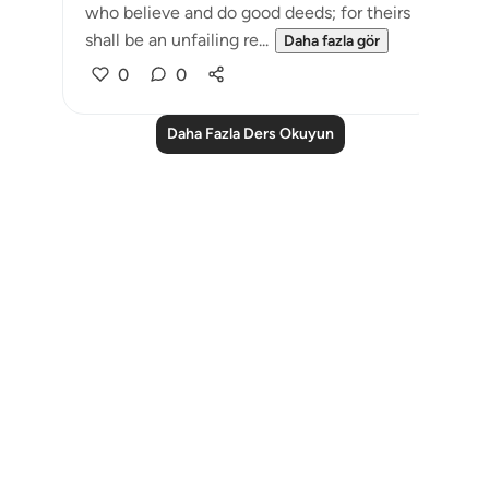
who believe and do good deeds; for theirs
shall be an unfailing re...
Daha fazla gör
0
0
Daha Fazla Ders Okuyun