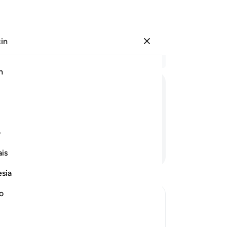
çin
Giriş yap
Ba
h
Böl
1
.
İ
ﱡ
ﱢ
ﱣ
ﱤ
3
.
en 
aşa
ف
dış
Devamını Okuyun
is
san
en
esia
-
Tu
no
No
Bu