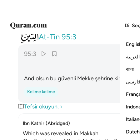
Dil Se
095
وهاذا البلد الامين ٣
At-Tin
95:3
Englis
95:3
العربية
বাংলা
And olsun bu güvenli Mekke şehrine ki:
ارسی
Kelime kelime
França
Tefsir okuyun.
Indon
Italia
Ibn Kathir (Abridged)
Dutch
Which was revealed in Makkah