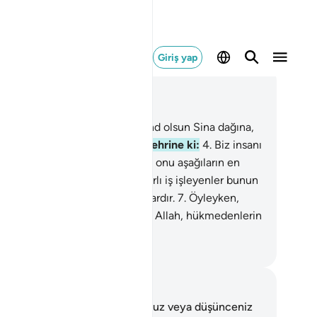
Giriş yap
ğlam içinde okuyun
üm 95, Sayfa 597, Juz 30
ncir ve zeytine and olsun,
2
.
And olsun Sina dağına,
And olsun bu güvenli Mekke şehrine ki:
4
.
Biz insanı
güzel şekilde yarattık,
5
.
Sonra onu aşağıların en
ğısı kıldık.
6
.
Yalnız, inanıp yararlı iş işleyenler bunun
ındadır. Onlara kesintisiz ecir vardır.
7
.
Öyleyken,
a dini yalan saydırtan nedir?
8
.
Allah, hükmedenlerin
 iyi hükmedeni değil midir?
rkish Translation(Diyanet)
tlar ve Düşünceler
 ayetle ilgili herhangi bir notunuz veya düşünceniz