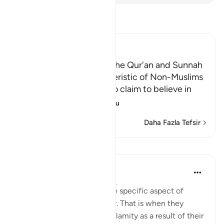
Tefsir okuyun.
Ibn Kathir (Abridged)
Referring to Other than the Qur'an and Sunnah
for Judgment is Characteristic of Non-Muslims
Allah chastises those who claim to believe in
what Allah ha
…
Devamını oku
Daha Fazla Tefsir
Dersler
In the Shade of the Quran
31 hafta önce
·
referans
ayet 4:62
The surah then portrays one specific aspect of
hypocrisy in their behaviour. That is when they
encounter misfortune or calamity as a result of their