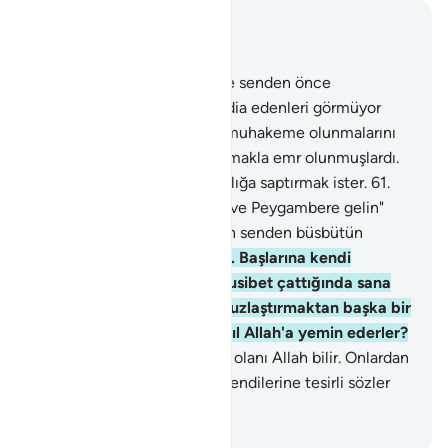
Bağlam içinde okuyun
Bölüm 4, Sayfa 88, Juz 5
60
.
Sana indirilen Kuran'a ve senden önce
indirilenlere inandıklarını iddia edenleri görmüyor
musun? Putlarının önünde muhakeme olunmalarını
isterler. Oysa, onları tanımamakla emr olunmuşlardı.
Şeytan onları derin bir sapıklığa saptırmak ister.
61
.
Onlara: "Allah'ın indirdiğine ve Peygambere gelin"
dendiği zaman, münafıkların senden büsbütün
uzaklaştıklarını görürsün.
62
.
Başlarına kendi
işlediklerinden ötürü bir musibet çattığında sana
gelip: "Biz, iyilik etmek ve uzlaştırmaktan başka bir
şey istemedik" diye de nasıl Allah'a yemin ederler?
63
.
İşte bunlarin kalblerinde olanı Allah bilir. Onlardan
yüz çevir, onlara öğüt ver, kendilerine tesirli sözler
söyle.
-
Turkish Translation(Diyanet)