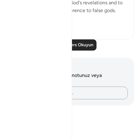
refusal to refer matters to God's revelations and to
His Messenger, or their reference to false gods.
They are ...
Daha fazla gör
0
0
Daha Fazla Ders Okuyun
Notlar ve Düşünceler
Bu ayetle ilgili herhangi bir notunuz veya
düşünceniz yok.
Düşüncelerinizi kaydedin…