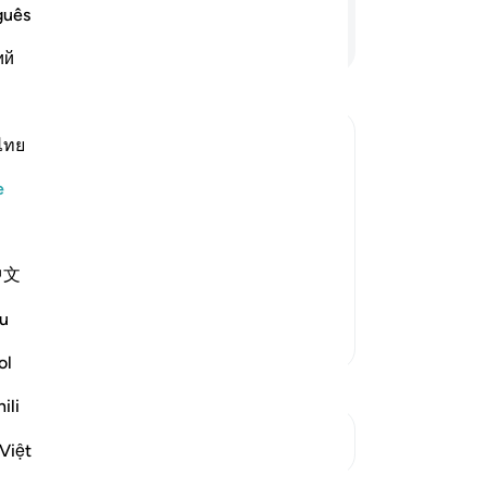
ku
guês
All
Devamını Okuyun
ий
ink
bi
yok
Do
ไทย
ce
stination
e
All
verts from it, embraces it again,
miy
ases in it until death, then he will
"S
e after death. Nor will Allah
…
中文
mı
All
u
ve
Daha Fazla Tefsir
-
Tu
ol
ili
No
Kavşaklara bakın
Bu
Việt
yo