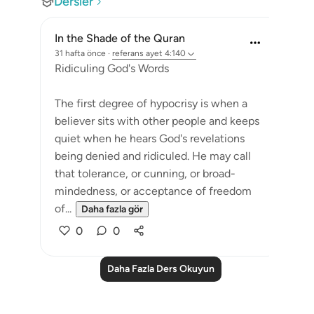
Dersler
In the Shade of the Quran
31 hafta önce
·
referans
ayet 4:140
Ridiculing God's Words
The first degree of hypocrisy is when a
believer sits with other people and keeps
quiet when he hears God's revelations
being denied and ridiculed. He may call
that tolerance, or cunning, or broad-
mindedness, or acceptance of freedom
of...
Daha fazla gör
0
0
Daha Fazla Ders Okuyun