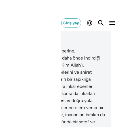
Giriş yap
ğlam içinde okuyun
üm 4, Sayfa 100, Juz 5
6
.
Ey İnananlar! Allah'a, Peygamberine,
ygamberine indirdiği Kitap'a ve daha önce indirdiği
ap'a inanmakta sebat gösterin. Kim Allah'ı,
eklerini, kitaplarını, peygamberlerini ve ahiret
ünu inkar ederse, şüphesiz derin bir sapıklığa
mıştır.
137
.
Doğrusu inanıp sonra inkar edenleri,
ra inanıp tekrar inkar edenleri, sonra da inkarları
mış olanları Allah bağışlamaz; onları doğru yola
ştirmez.
138
.
Münafıklara, kendilerine elem verici bir
ab olduğunu müjdele.
139
.
Onlar, inananları bırakıp da
irleri dost edinirler; onların tarafında bir şeref ve