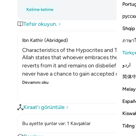
Portu
Kelime kelime
русск
Tefsir okuyun.
Shqip
Ibn Kathir (Abridged)
ภาษา
Characteristics of the Hypocrites and Their De
Türkç
Allah states that whoever embraces the faith, re
اردو
reverts from it and remains on disbelief and incre
never have a chance to gain accepted repentanc
简体
Devamını oku
Melay
Españ
Kıraat'ı görüntüle
Kiswah
Bu ayette şunlar var: 1 Kavşaklar
Tiếng 