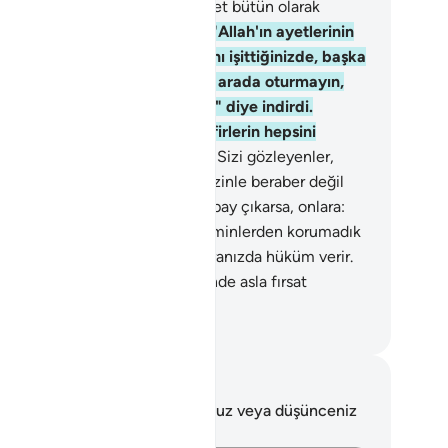
dret mi arıyorlar? Doğrusu kudret bütün olarak
ah'ındır.
140
.
O, size Kitap'da "Allah'ın ayetlerinin
ar edildiğini ve alaya alındığını işittiğinizde, başka
r söze geçmedikçe, onlarla bir arada oturmayın,
sa siz de onlar gibi olursunuz" diye indirdi.
ğrusu Allah münafıkları ve kafirlerin hepsini
hennemde toplayacaktır.
141
.
Sizi gözleyenler,
ah'tan size bir zafer gelirse, "Sizinle beraber değil
dik?" derler; eğer kafirlere bir pay çıkarsa, onlara:
ize üstünlük sağlayarak sizi müminlerden korumadık
?" derler. Allah kıyamet günü aranızda hüküm verir.
ah inkarcılara, inananlar aleyhinde asla fırsat
rmeyecektir.
rkish Translation(Diyanet)
tlar ve Düşünceler
 ayetle ilgili herhangi bir notunuz veya düşünceniz
k.