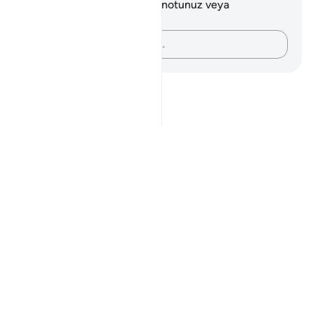
Bu ayetle ilgili herhangi bir notunuz veya
düşünceniz yok.
Düşüncelerinizi kaydedin…
Notes
placeholders
close