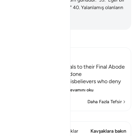
düzeniniz varsa Bana kurun."
40
.
Yalanlamış olanların
o gün vay haline!.
-
Turkish Translation(Diyanet)
Tefsir okuyun.
Ibn Kathir (Abridged)
The driving of the Criminals to their Final Abode
in Hell and how it will be done
Allah informs about the disbelievers who deny
the final abode, the re
…
Devamını oku
Daha Fazla Tefsir
Kıraat'ı görüntüle
Bu ayette şunlar var: 1 Kavşaklar
Kavşaklara bakın