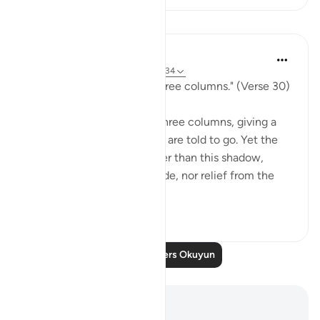
Dersler
In the Shade of the Quran
32 hafta önce
·
referans
ayet 77:30-34
"Go to a shadow rising in three columns." (Verse 30)
The smoke of hell rises in three columns, giving a
shadow to which the guilty are told to go. Yet the
scorch of the flame is better than this shadow,
because it is "giving no shade, nor relief from the
flam...
Daha fazla gör
0
0
177
Daha Fazla Ders Okuyun
Notlar ve Düşünceler