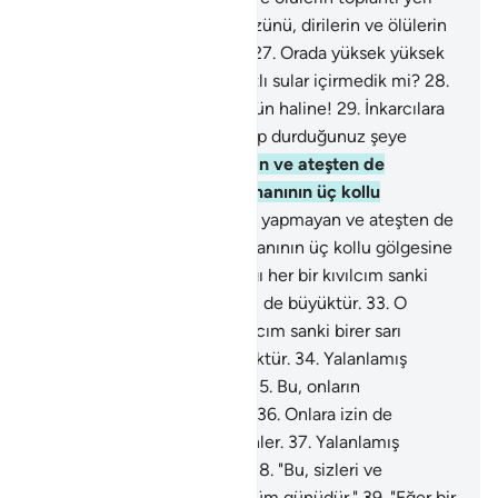
yapmadık mı?
26
.
Biz yeryüzünü, dirilerin ve ölülerin
toplantı yeri yapmadık mı?
27
.
Orada yüksek yüksek
sabit dağlar var edip size tatlı sular içirmedik mi?
28
.
Yalanlamış olanların vay o gün haline!
29
.
İnkarcılara
o gün şöyle denir: "yalanlayıp durduğunuz şeye
gidin;"
30
.
"gölge yapmayan ve ateşten de
korumayan cehennem dumanının üç kollu
gölgesine gidin."
31
.
"gölge yapmayan ve ateşten de
korumayan cehennem dumanının üç kollu gölgesine
gidin."
32
.
O gölgenin saçtığı her bir kıvılcım sanki
birer sarı devedir, konak gibi de büyüktür.
33
.
O
gölgenin saçtığı her bir kıvılcım sanki birer sarı
devedir, konak gibi de büyüktür.
34
.
Yalanlamış
olanların o gün vay haline!
35
.
Bu, onların
konuşamayacakları gündür.
36
.
Onlara izin de
verilmez ki özür beyan etsinler.
37
.
Yalanlamış
olanların o gün vay haline!
38
.
"Bu, sizleri ve
öncekileri topladığımız hüküm günüdür."
39
.
"Eğer bir