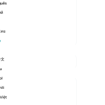
cen
guês
st Merciful.
-
Tu
s are described here
ий
No
hey have attained victory and are
…
Bu
ไทย
yo
Daha Fazla Tefsir
e
中文
Kavşaklara bakın
u
Yansımalar
ol
Hammad Fahim
ili
32 hafta önce
·
referans
ayet 23:1-11, 22:77-78
حَيَّ عَلَى الْفَلَاحِ
Việt
Hayya ‘ala al-falaḥ