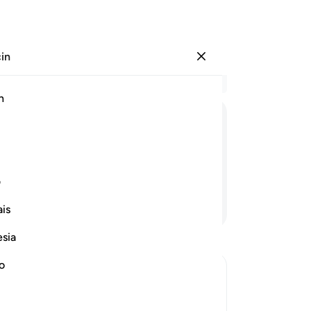
çin
Giriş yap
Ba
h
Böl
1
.
ﱮ
ﱯ
ﱰ
ﱱ
ﱲ
içi
Onl
dı
ف
bun
Devamını Okuyun
is
ma
yer
esia
aşı
yer
no
onl
ola