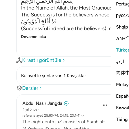
بِسْمِ اللَّهِ الرَّحْمَـنِ الرَّحِيمِ
Portu
In the Name of Allah, the Most Gracious, the Mo
The Success is for the believers whose qualitie
русск
قَدْ أَفْلَحَ الْمُؤْمِنُونَ
Shqip
(Successful indeed are the believers) means, t
Devamını oku
ภาษา
Türkç
Kıraat'ı görüntüle
اردو
简体
Bu ayette şunlar var: 1 Kavşaklar
Melay
Dersler
Españ
Abdul Nasir Jangda
Kiswah
4 yıl önce
·
referans
ayet 25:63-74, 24:15, 23:1-11
Tiếng 
The eighteenth juz’ consists of Surah al-
Mu’minun, Surah al-Nur, and the