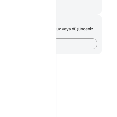
netine varis olanlardır.
rkish Translation(Diyanet)
tlar ve Düşünceler
 ayetle ilgili herhangi bir notunuz veya düşünceniz
k.
Düşüncelerinizi kaydedin…