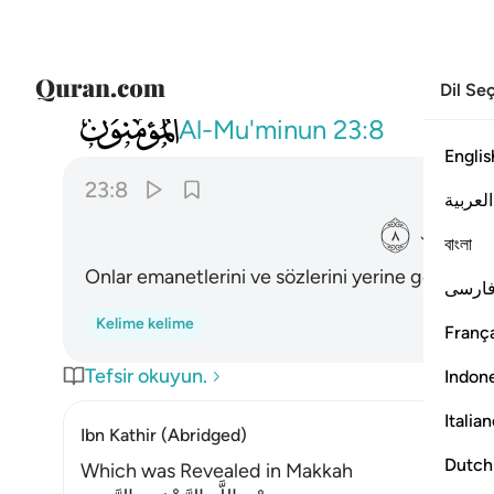
Dil Se
023
والذين هم لاماناتهم وعهدهم راعون ٨
Al-Mu'minun
23:8
Englis
23:8
العربية
ﱳ
বাংলা
Onlar emanetlerini ve sözlerini yerine getirirler.
ارسی
Kelime kelime
França
Tefsir okuyun.
Indon
Italia
Ibn Kathir (Abridged)
Dutch
Which was Revealed in Makkah