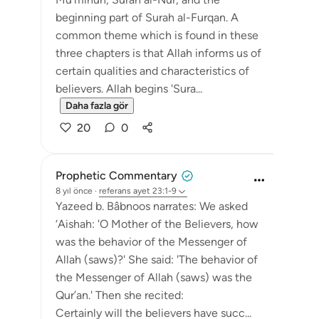
beginning part of Surah al-Furqan. A
common theme which is found in these
three chapters is that Allah informs us of
certain qualities and characteristics of
believers. Allah begins 'Sura...
Daha fazla gör
20
0
Prophetic Commentary
8 yıl önce
·
referans
ayet 23:1-9
Yazeed b. Bâbnoos narrates: We asked
‘Aishah: 'O Mother of the Believers, how
was the behavior of the Messenger of
Allah (saws)?' She said: 'The behavior of
the Messenger of Allah (saws) was the
Qur’an.' Then she recited:
Certainly will the believers have succ...