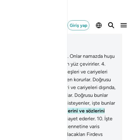
Giriş yap
ğlam içinde okuyun
üm 23, Sayfa 342, Juz 18
Müminler saadete ermişlerdir.
2
.
Onlar namazda huşu
ndedirler.
3
.
Onlar boş şeylerden yüz çevirirler.
4
.
ar zekatlarını verirler.
5
.
Onlar, eşleri ve cariyeleri
şında, mahrem yerlerini herkesten korurlar. Doğrusu
lar yerilemezler.
6
.
Onlar, eşleri ve cariyeleri dışında,
hrem yerlerini herkesten korurlar. Doğrusu bunlar
ilemezler.
7
.
Bu sınırları aşmak isteyenler, işte bunlar
rı gidenlerdir.
8
.
Onlar emanetlerini ve sözlerini
ine getirirler.
9
.
Namazlarına riayet ederler.
10
.
İşte
ar, temelli kalacakları Firdevs cennetine varis
nlardır.
11
.
İşte onlar, temelli kalacakları Firdevs