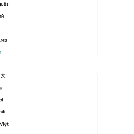
Hay
guês
tit
ий
koş
 Lord;) means, even though they have
ürp
 righteous deeds, they are still in awe
işl
Ra
ไทย
ay
Daha Fazla Tefsir
e
Ra
ver
Yansımalar
ede
中文
kor
Ali Ali
Ra
11 hafta önce
·
referans
ayet 23:57-61
u
kal
Bismillah.
onl
ol
Rab
It is not the amount that defines the
ili
in
worth.
dön
Việt
ver
Allah ﷻ mentions in Sūrah Al-Mu’minūn a