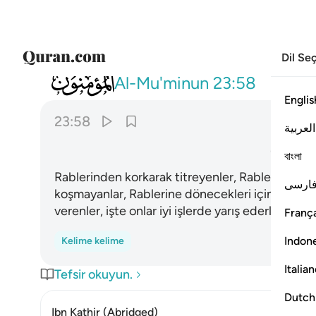
Dil Se
023
والذين هم بايات ربهم يومنون ٥٨
Al-Mu'minun
23:58
Englis
23:58
العربية
ﳖ
বাংলা
Rablerinden korkarak titreyenler, Rablerinin aye
ارسی
koşmayanlar, Rablerine dönecekleri için kalbler
verenler, işte onlar iyi işlerde yarış ederler, o uğ
França
Indon
Kelime kelime
Italia
Tefsir okuyun.
Dutch
Ibn Kathir (Abridged)