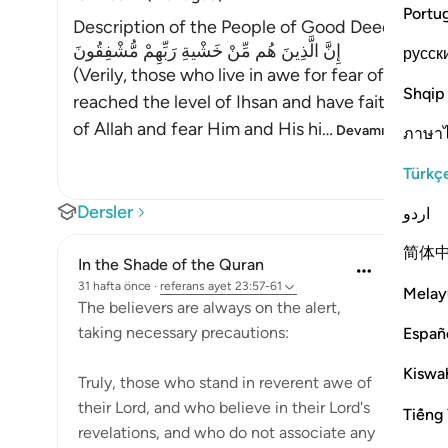
Portu
Description of the People of Good Deeds
إِنَّ الَّذِينَ هُم مِّنْ خَشْيةِ رَبِّهِمْ مُّشْفِقُونَ
русск
(Verily, those who live in awe for fear of their
Shqip
reached the level of Ihsan and have faith and do
of Allah and fear Him and His hi
…
Devamını oku
ภาษา
Türkç
Dersler
اردو
简体
In the Shade of the Quran
31 hafta önce
·
referans
ayet 23:57-61
Melay
The believers are always on the alert,
taking necessary precautions:
Españ
Kiswah
Truly, those who stand in reverent awe of
their Lord, and who believe in their Lord's
Tiếng 
revelations, and who do not associate any