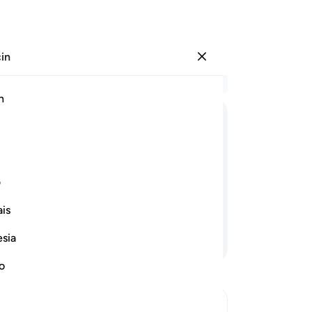
çin
Giriş yap
Ba
h
Böl
51
ﳑ
ﳒ
ﳓ
ﳔ
ﳕ
işl
Müs
tlerine inananlar, Rablerine eş
de
ف
i ürpererek vermeleri gerekeni
ins
urda ileri geçerler.
is
He
bir
esia
Devamını Okuyun
Ken
içi
no
değ
iyi