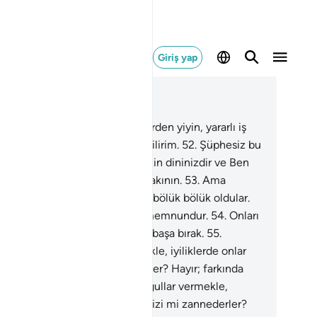
Giriş yap
ğlam içinde okuyun
üm 23, Sayfa 345, Juz 18
.
Ey Peygamberler! Temiz şeylerden yiyin, yararlı iş
eyin; doğrusu Ben, yaptığınızı bilirim.
52
.
Şüphesiz bu
lümanlık, bir tek din olarak sizin dininizdir ve Ben
 Rabbinizim; öyleyse Benden sakının.
53
.
Ama
anlar din konusunda aralarında bölük bölük oldular.
r bölük kendi tuttuğu yoldan memnundur.
54
.
Onları
 süreye kadar sapıklıklarıyla başbaşa bırak.
55
.
dilerine mal ve oğullar vermekle, iyiliklerde onlar
n acele ettiğimizi mi zannederler? Hayır; farkında
iller.
56
.
Kendilerine mal ve oğullar vermekle,
liklerde onlar için acele ettiğimizi mi zannederler?