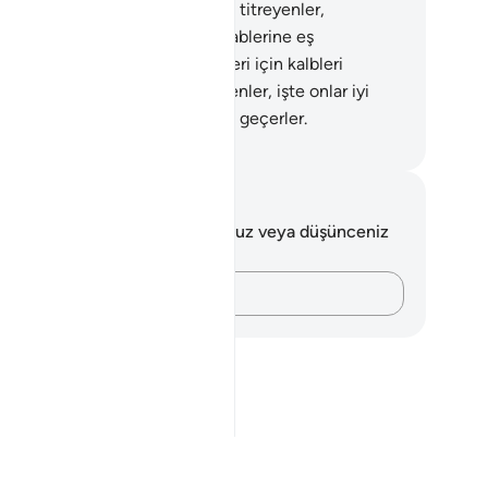
erler.
61
.
Rablerinden korkarak titreyenler,
lerinin ayetlerine inananlar, Rablerine eş
mayanlar, Rablerine dönecekleri için kalbleri
ererek vermeleri gerekeni verenler, işte onlar iyi
erde yarış ederler, o uğurda ileri geçerler.
rkish Translation(Diyanet)
tlar ve Düşünceler
 ayetle ilgili herhangi bir notunuz veya düşünceniz
k.
Düşüncelerinizi kaydedin…