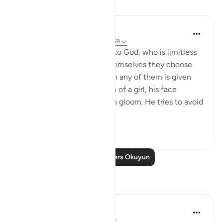
Dersler
In the Shade of the Quran
31 hafta önce
·
referans
ayet 16:57-59
And they assign daughters to God, who is limitless
in His glory, whereas for themselves they choose
what they desire. And when any of them is given
the happy news of the birth of a girl, his face
darkens and he is filled with gloom. He tries to avoid
all peopl...
Daha fazla gör
1
0
Daha Fazla Ders Okuyun
Yansımalar
Yazin
5 yıl önce
·
referans
ayet 16:50-59