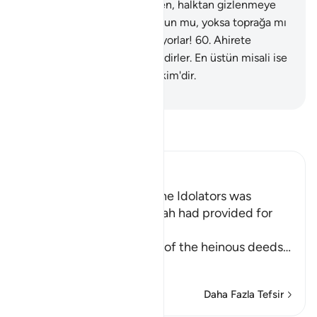
verilen kötü müjde yüzünden, halktan gizlenmeye
çalışır; onu utana utana tutsun mu, yoksa toprağa mı
gömsün? Ne kötü hükmediyorlar!
60
.
Ahirete
inanmayanlar kötülük misalidirler. En üstün misali ise
Allah verir. O Güçlü'dür, Hakim'dir.
-
Turkish Translation(Diyanet)
Tefsir okuyun.
Ibn Kathir (Abridged)
Among the Behavior of the Idolators was
vowing to Things that Allah had provided for
Them to their gods
Allah tells us about some of the heinous deeds
…
Devamını oku
Daha Fazla Tefsir