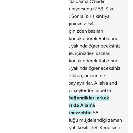
yerde olan O'nundur. Kulluk da daima O'nadır.
Allah'tan başkasından mı sakınıyorsunuz?
53
.
Size
gelen her nimet Allah'tandır. Sonra, bir sıkıntıya
uğradığınızda yalnız O'na sığınırsınız.
54
.
Sıkıntılarınızı giderince de, içinizden bazıları
kendilerine verdiğimize nankörlük ederek Rablerine
eş koşarlar. Geçinin bakalım, yakında öğreneceksiniz.
55
.
Sıkıntılarınızı giderince de, içinizden bazıları
kendilerine verdiğimize nankörlük ederek Rablerine
eş koşarlar. Geçinin bakalım, yakında öğreneceksiniz.
56
.
Kendilerine verdiğimiz rızıktan, onların ne
olduğunu bilmeyen putlara pay ayırırlar. Allah'a and
olsun ki, uydurup durduğunuz şeylerden elbette
sorguya çekileceksiniz.
57
.
Beğendikleri erkek
çocukları kendilerine; kızları da Allah'a
malediyorlar. O bundan münezzehtir.
58
.
Aralarından birine bir kızı olduğu müjdelendiği zaman
içi gamla dolarak yüzü simsiyah kesilir.
59
.
Kendisine