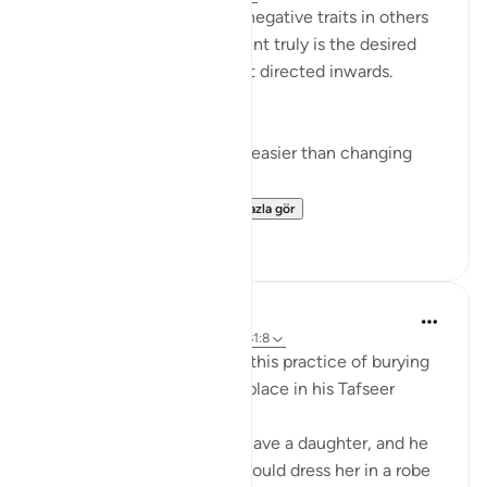
I’m often quick to identify negative traits in others
— this effort, if improvement truly is the desired
end result — would be best directed inwards.
This is true for two reasons:
Changing yourself is much easier than changing
others, and
It just so happens t...
Daha fazla gör
11
1
Abdel-Minem Mustafa
8 yıl önce
·
referans
ayet 16:57-69, 81:8
Al-Baghawi mentions how this practice of burying
one’s infant daughter took place in his Tafseer
(2/619):
When an Arab man would have a daughter, and he
wanted to let her live, he would dress her in a robe