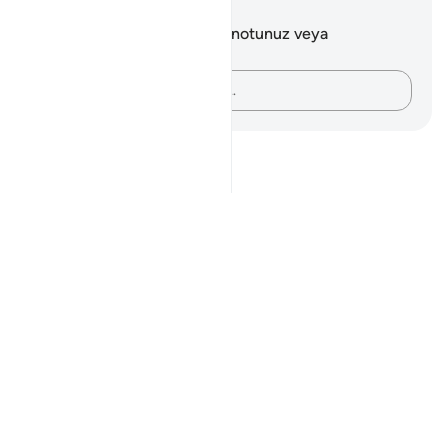
Notlar ve Düşünceler
Bu ayetle ilgili herhangi bir notunuz veya
düşünceniz yok.
Düşüncelerinizi kaydedin…
Notes
placeholders
close