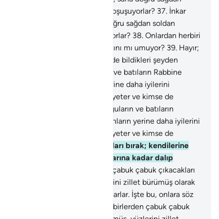
soldan topluluklar halinde koşuşuyorlar?
37
.
İnkar
edenlere ne oluyor, sana doğru sağdan soldan
topluluklar halinde koşuşuyorlar?
38
.
Onlardan herbiri
nimet bahçesine konulacağını mı umuyor?
39
.
Hayır;
doğrusu onları kendilerinin de bildikleri şeyden
yaratmışızdır.
40
.
Doğuların ve batıların Rabbine
yemin ederim ki, onların yerine daha iyilerini
getirmeğe Bizim gücümüz yeter ve kimse de
önümüze geçemez.
41
.
Doğuların ve batıların
Rabbine yemin ederim ki, onların yerine daha iyilerini
getirmeğe Bizim gücümüz yeter ve kimse de
önümüze geçemez.
42
.
Onları bırak; kendilerine
söz verilen güne kavuşmalarına kadar dalıp
oynasınlar.
43
.
Kabirlerden çabuk çabuk çıkacakları
gün, gözleri dönmüş, yüzlerini zillet bürümüş olarak
sanki dikili taşlara doğru koşarlar. İşte bu, onlara söz
verilmiş olan gündür.
44
.
Kabirlerden çabuk çabuk
çıkacakları gün, gözleri dönmüş, yüzlerini zillet