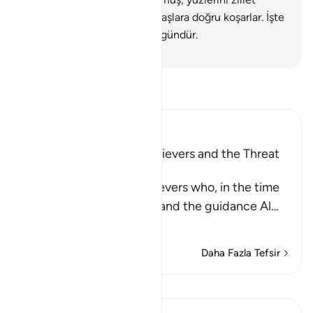
bürümüş olarak sanki dikili taşlara doğru koşarlar. İşte
bu, onlara söz verilmiş olan gündür.
-
Turkish Translation(Diyanet)
Tefsir okuyun.
Ibn Kathir (Abridged)
The Rebuke of the Disbelievers and the Threat
against Them
Allah rebukes the disbelievers who, in the time
of the Prophet , saw him and the guidance Al
…
Devamını oku
Daha Fazla Tefsir
Kıraat'ı görüntüle