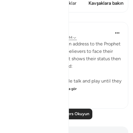
Bu ayette şunlar var: 1 Kavşaklar
Kavşaklara bakın
Dersler
In the Shade of the Quran
31 hafta önce
·
referans
ayet 70:42-44
The surah concludes with an address to the Prophet
telling him to leave the unbelievers to face their
fate on that promised day. It shows their status then
when they utterly distressed:
Leave them to indulge in idle talk and play until they
face the day they ...
Daha fazla gör
1
1
126
Daha Fazla Ders Okuyun